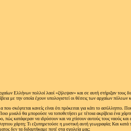
χαίων Ελλήνων πολλοί λαοί «ζήλεψαν» και σε αυτή στήριξαν τους δικ
βεια με την οποία έχουν υπολογιστεί οι θέσεις των αρχαίων πόλεων 
 που σκέφτεται κανείς είναι ότι πρόκειται για κάτι το ασύλληπτο. Π
Ποιο μυαλό θα μπορούσε να τοποθετήσει με τέτοια ακρίβεια ένα χάρτ
ο, πώς κατάφεραν να ιδρύσουν και να χτίσουν αυτούς τους ναούς και 
ηπτου χάρτη; Τι εξυπηρετούσε η μυστική αυτή γεωγραφία; Και κατά π
ατος δεν τα διδαχτήκαμε ποτέ στα σχολεία μας;