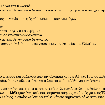
λλά και την Κνωσσό.
ανήκει σε κανονικό δεκάγωνο του οποίου τα γεωμετρικά στοιχεία πρ
ς με γωνία κορυφής 40° ανήκει σε κανονικό 9γωνο.
ωνο.
ωνο με γωνία κορυφής 30°.
ει σε κανονικό δωδεκάγωνο.
 ανήκει σε κανονικό δεκάγωνο.
 συναντούν διάσημα ιερά ναούς ή κέντρα λατρείας της Ελλάδας.
διο απέχουν και οι Δελφοί από την Ολυμπία και την Αθήνα. Η απόστασ
δια, όσο ακριβώς απέχει και η Σπάρτη από τη Δήλο και την Αθήνα.
 προσθέσουμε και τα τέσσερα ιερά, δηλ. των Δελφών, της Δήλου, της
ς το 1460 ήταν ένας από τους σημαντικότερους αριθμούς για τους Έλλ
είριος, ο οποίος δείχνει να παίζει κάποιο σημαντικό ρόλο στην ιστο