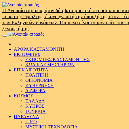
Skip
to
Η Ανοπαία ατραπός ήταν δύσβατο μυστικό πέρασμα που κατ
content
προδότης Εφιάλτης, έκανε γνωστή την ύπαρξή της στον Πέ
των Ελληνικών δυνάμεων. Για μένα είναι το μονοπάτι της 
ξένους ή μη.
Primary
Menu
ΑΡΘΡΑ ΚΑΣΤΑΜΟΝΙΤΗ
ΕΚΠΟΜΠΕΣ
ΕΚΠΟΜΠΕΣ ΚΑΣΤΑΜΟΝΙΤΗΣ
ΚΩΔΙΚΑΣ ΜΥΣΤΗΡΙΩΝ
ΕΠΙΚΑΙΡΟΤΗΤΑ
ΠΟΛΙΤΙΚΗ
ΟΙΚΟΝΟΜΙΑ
ΚΥΒΕΡΝΗΣΗ
ΔΙΑΦΟΡΑ
ΚΟΣΜΟΣ
ΕΛΛΑΔΑ
ΚΥΠΡΟΣ
ΤΟΥΡΚΙΑ
ΠΑΡΑΞΕΝΑ
U.F.O
ΜΥΣΤΙΚΗ ΤΕΧΝΟΛΟΓΙΑ