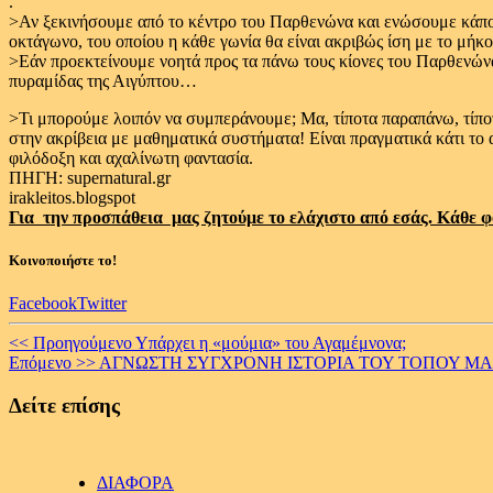
.
>Αν ξεκινήσουμε από το κέντρο του Παρθενώνα και ενώσουμε κάποια
οκτάγωνο, του οποίου η κάθε γωνία θα είναι ακριβώς ίση με το μήκ
>Εάν προεκτείνουμε νοητά προς τα πάνω τους κίονες του Παρθενώνα,
πυραμίδας της Αιγύπτου…
>Τι μπορούμε λοιπόν να συμπεράνουμε; Μα, τίποτα παραπάνω, τίποτ
στην ακρίβεια με μαθηματικά συστήματα! Είναι πραγματικά κάτι το 
φιλόδοξη και αχαλίνωτη φαντασία.
ΠΗΓΗ:
supernatural.gr
irakleitos.blogspot
Για την προσπάθεια μας ζητούμε το ελάχιστο από εσάς. Κάθε φ
Κοινοποιήστε το!
Facebook
Twitter
Continue
<< Προηγούμενο
Υπάρχει η «μούμια» του Αγαμέμνονα;
Επόμενο >>
ΑΓΝΩΣΤΗ ΣΥΓΧΡΟΝΗ ΙΣΤΟΡΙΑ ΤΟΥ ΤΟΠΟΥ Μ
Reading
Δείτε επίσης
ΔΙΑΦΟΡΑ