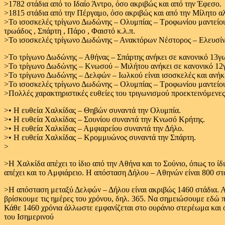
>1782 στάδια από το Ιδαίο Άντρο, όσο ακριβώς και από την Έφεσο.
>1815 στάδια από την Πέργαμο, όσο ακριβώς και από την Μίλητο α
>Το ισοσκελές τρίγωνο Δωδώνης – Ολυμπίας – Τροφωνίου μαντείου 
τρωάδος , Σπάρτη , Πάρο , Φαιστό κ.λ.π.
>Το ισοσκελές τρίγωνο Δωδώνης – Ανακτόρων Νέστορος – Ελευσίνα
>Το τρίγωνο Δωδώνης – Αθήνας – Σπάρτης ανήκει σε κανονικό 13γ
>Το τρίγωνο Δωδώνης – Κνωσού – Μιλήτου ανήκει σε κανονικό 12γ
>Το τρίγωνο Δωδώνης – Δελφών – Ιωλκού είναι ισοσκελές και ανήκ
>Το ισοσκελές τρίγωνο Δωδώνης – Ολυμπίας – Τροφωνίου μαντείου
>Πολλές χαρακτηριστικές ευθείες του τριγωνισμού προεκτεινόμενες
>• Η ευθεία Χαλκίδας – Θηβών συναντά την Ολυμπία.
>• Η ευθεία Χαλκίδας – Σουνίου συναντά την Κνωσό Κρήτης.
>• Η ευθεία Χαλκίδας – Αμφιαρείου συναντά την Δήλο.
>• Η ευθεία Χαλκίδας – Κρομμυώνος συναντά την Σπάρτη.
>
>Η Χαλκίδα απέχει το ίδιο από την Αθήνα και το Σούνιο, όπως το ί
απέχει και το Αμφιάρειο. Η απόσταση Δήλου – Αθηνών είναι 800 στά
>Η απόσταση μεταξύ Δελφών – Δήλου είναι ακριβώς 1460 στάδια. Αν
βρίσκουμε τις ημέρες του χρόνου, δηλ. 365. Να σημειώσουμε εδώ πω
Κάθε 1460 χρόνια άλλωστε εμφανίζεται στο ουράνιο στερέωμα και ο Σ
του Ισημερινού