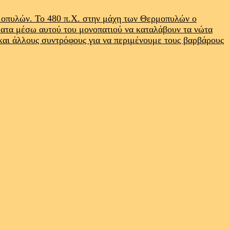
ρμοπυλών. Το 480 π.Χ. στην μάχη των Θερμοπυλών ο
ματα μέσω αυτού του μονοπατιού να καταλάβουν τα νώτα
 και άλλους συντρόφους για να περιμένουμε τους βαρβάρους