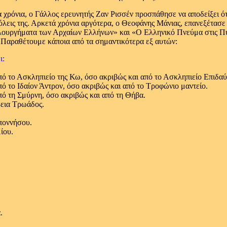
 χρόνια, ο Γάλλος ερευνητής Ζαν Ρισσέν προσπάθησε να αποδείξει ότ
 πόλεις της. Αρκετά χρόνια αργότερα, ο Θεοφάνης Μάνιας, επανεξέτασε
υργήματα των Αρχαίων Ελλήνων» και «Ο Ελληνικό Πνεύμα στις Πυρ
Παραθέτουμε κάποια από τα σημαντικότερα εξ αυτών:
ι:
πό το Ασκληπιείο της Κω, όσο ακριβώς και από το Ασκληπιείο Επιδα
ό το Ιδαίον Άντρον, όσο ακριβώς και από το Τροφώνιο μαντείο.
πό τη Σμύρνη, όσο ακριβώς και από τη Θήβα.
ρεια Τρωάδος.
ποννήσου.
ίου.
.