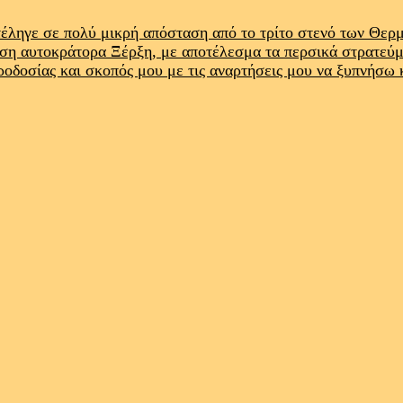
έληγε σε πολύ μικρή απόσταση από το τρίτο στενό των Θε
ρση αυτοκράτορα Ξέρξη, με αποτέλεσμα τα περσικά στρατεύ
προδοσίας και σκοπός μου με τις αναρτήσεις μου να ξυπνήσω