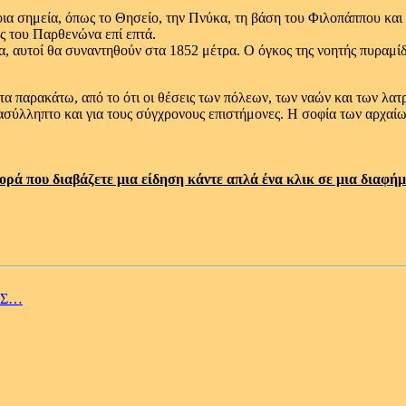
 σημεία, όπως το Θησείο, την Πνύκα, τη βάση του Φιλοπάππου και τ
ος του Παρθενώνα επί επτά.
 αυτοί θα συναντηθούν στα 1852 μέτρα. Ο όγκος της νοητής πυραμίδα
α παρακάτω, από το ότι οι θέσεις των πόλεων, των ναών και των λατ
ασύλληπτο και για τους σύγχρονους επιστήμονες. Η σοφία των αρχαίω
ορά που διαβάζετε μια είδηση κάντε απλά ένα κλικ σε μια διαφήμ
ΑΣ…