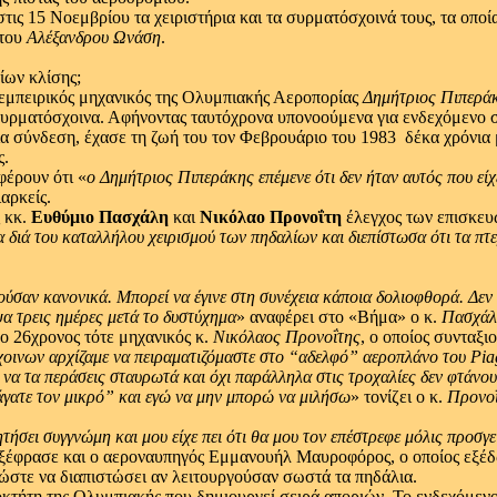
τις 15 Νοεμβρίου τα χειριστήρια και τα συρματόσχοινά τους, τα οποί
 του
Αλέξανδρου Ωνάση
.
ίων κλίσης;
 εμπειρικός μηχανικός της Ολυμπιακής Αεροπορίας
Δημήτριος Πιπερά
 συρματόσχοινα. Αφήνοντας ταυτόχρονα υπονοούμενα για ενδεχόμενο 
αία σύνδεση, έχασε τη ζωή του τον Φεβρουάριο του 1983 ­ δέκα χρόνια
ς.
φέρουν ότι «
ο Δημήτριος Πιπεράκης επέμενε ότι δεν ήταν αυτός που εί
αρκείς.
ς κκ.
Ευθύμιο Πασχάλη
και
Νικόλαο Προνοΐτη
έλεγχος των επισκευ
 διά του καταλλήλου χειρισμού των πηδαλίων και διεπίστωσα ότι τα πτ
γούσαν κανονικά.
Μπορεί να έγινε στη συνέχεια κάποια δολιοφθορά.
Δεν
α τρεις ημέρες μετά το δυστύχημα
» αναφέρει στο «Βήμα» ο κ.
Πασχάλ
ο 26χρονος τότε μηχανικός κ.
Νικόλαος Προνοΐτης
, ο οποίος συνταξ
οινων αρχίζαμε να πειραματιζόμαστε στο “αδελφό” αεροπλάνο του Pia
ς να τα περάσεις σταυρωτά και όχι παράλληλα στις τροχαλίες δεν φτάνο
άγατε τον μικρό” και εγώ να μην μπορώ να μιλήσω
» τονίζει ο κ.
Προνο
ζητήσει συγγνώμη και μου είχε πει ότι θα μου τον επέστρεφε μόλις προσγ
εξέφρασε και ο αεροναυπηγός Εμμανουήλ Μαυροφόρος, ο οποίος εξέδω
ώστε να διαπιστώσει αν λειτουργούσαν σωστά τα πηδάλια.
ιοκτήτη της Ολυμπιακής που δημιουργεί σειρά αποριών. Το ενδεχόμε