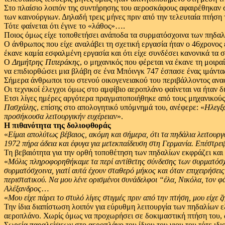
Στο πλαίσιο λοιπόν της συντήρησης του αεροσκάφους αφαιρέθηκαν σ
των καινούργιων. Δηλαδή τρεις μήνες πριν από την τελευταία πτήση
Τότε φαίνεται ότι έγινε το «λάθος»….
Ποιος όμως είχε τοποθετήσει ανάποδα τα συρματόσχοινα των πηδαλ
Ο άνθρωπος που είχε αναλάβει τη σχετική εργασία ήταν ο 46χρονος
έκανε καμία εσφαλμένη εργασία και ότι είχε συνδέσει κανονικά τα
Ο
Δημήτρης Πιπεράκης
, ο μηχανικός που φέρεται να έκανε τη μοιρ
να επιδιορθώσει μια βλάβη σε ένα Μπόινγκ 747 έσπασε ένας ιμάντα
Σήμερα άνθρωποι του στενού οικογενειακού του περιβάλλοντος ανα
Οι τεχνικοί έλεγχοι όμως στο αμφίβιο αεροπλάνο φαίνεται να ήταν δι
Ετσι λίγες ημέρες αργότερα πραγματοποιήθηκε από τους μηχανικού
Πασχάλης
, επίσης στο απολογητικό υπόμνημά του, ανέφερε: «
Ηλεγξα
προσήκουσα λειτουργικήν ευχέρειαν
».
Η πιθανότητα της δολιοφθοράς
«
Είμαι απολύτως βέβαιος,
ακόμη και σήμερα,
ότι τα πηδάλια λειτουρ
1972 πήρα άδεια και έφυγα για μετεκπαίδευση στη Γερμανία.
Επέστρεψ
Τη βεβαιότητα για την ορθή τοποθέτηση των πηδαλίων εκφράζει και 
«
Μόλις πληροφορηθήκαμε τα περί αντίθετης σύνδεσης των συρματόσχ
συρματόσχοινα,
γιατί αυτά έχουν σταθερό μήκος και όταν επιχειρήσει
περιστατικού.
Να μου λένε ορισμένοι συνάδελφοι “έλα,
Νικόλα,
τον φ
Αλέξανδρος
…
«
Μου είχε πάρει το στυλό λίγες στιγμές πριν από την πτήση,
μου είχε 
Την ίδια διαπίστωση λοιπόν για εύρυθμη λειτουργία των πηδαλίων 
αεροπλάνο. Χωρίς όμως να προχωρήσει σε δοκιμαστική πτήση του, 
Σωρεία παραλείψεων στο αεροπλάνο του ίδιου του γιου του τότε ιδ