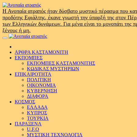
Skip
to
Η Ανοπαία ατραπός ήταν δύσβατο μυστικό πέρασμα που κατ
content
προδότης Εφιάλτης, έκανε γνωστή την ύπαρξή της στον Πέ
των Ελληνικών δυνάμεων. Για μένα είναι το μονοπάτι της 
ξένους ή μη.
Primary
Menu
ΑΡΘΡΑ ΚΑΣΤΑΜΟΝΙΤΗ
ΕΚΠΟΜΠΕΣ
ΕΚΠΟΜΠΕΣ ΚΑΣΤΑΜΟΝΙΤΗΣ
ΚΩΔΙΚΑΣ ΜΥΣΤΗΡΙΩΝ
ΕΠΙΚΑΙΡΟΤΗΤΑ
ΠΟΛΙΤΙΚΗ
ΟΙΚΟΝΟΜΙΑ
ΚΥΒΕΡΝΗΣΗ
ΔΙΑΦΟΡΑ
ΚΟΣΜΟΣ
ΕΛΛΑΔΑ
ΚΥΠΡΟΣ
ΤΟΥΡΚΙΑ
ΠΑΡΑΞΕΝΑ
U.F.O
ΜΥΣΤΙΚΗ ΤΕΧΝΟΛΟΓΙΑ