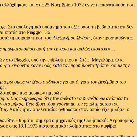
α αλλάχθηκαν, και στις 25 Νοεμβρίου 1972 έγινε η επανατοποθέτηση
κης
. Στο απολογητικό υπόμνημά του εξέφρασε τη βεβαιότητα ότι δεν
σαμποτάζ στο Piaggio 136!
 μετά τη μοιραία πτήση του
Αλέξανδρου Ωνάση
­, όταν προσπαθώντας
χε πραγματοποιήσει αυτή την εργασία και απλώς επόπτευε
»…
ών στο Piaggio, υπό την επίβλεψη του κ. Στέφ. Μαγκλάρα. Ο κ.
ερύγια κινούνται κανονικώς κατά τον προσήκοντα τρόπον και με την
 μπορώ όμως να ξέρω οτιδήποτε για αυτό,
γιατί τον Δεκέμβριο του
ης
.
ιοδοτήθηκε προ μερικών ημερών.
ggio.
Σας πληροφορώ ότι ήταν αδύνατο να συνδέσουμε ανάποδα τα
υν στο μήκος.
Εχω ζήσει τόσα χρόνια με τον εφιάλτη αυτού του
ΐτης
. Αυτός ήταν ο τελευταίος άνθρωπος στον οποίο είχε μιλήσει ο
ειωνόταν
» θυμάται σήμερα ο μηχανικός της Ολυμπιακής Αεροπορίας.
σε στις 18.1.1973 πιστοποιητικό πλοϊμότητας στο αμφίβιο
νο όμως εκ των υστέρων παρέμβασης στα συρματόσχοινα του Piaggio