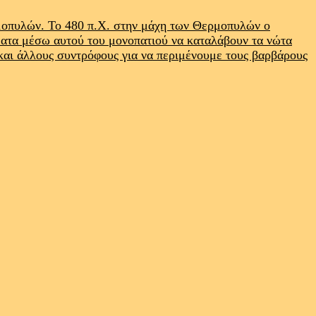
ρμοπυλών. Το 480 π.Χ. στην μάχη των Θερμοπυλών ο
ματα μέσω αυτού του μονοπατιού να καταλάβουν τα νώτα
 και άλλους συντρόφους για να περιμένουμε τους βαρβάρους