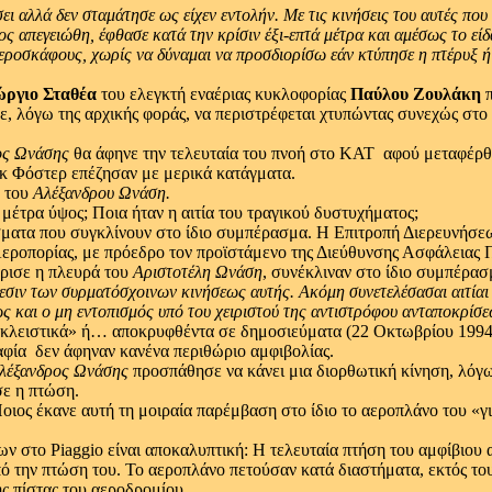
ει αλλά δεν σταμάτησε ως είχεν εντολήν.
Με τις κινήσεις του αυτές πο
ος απεγειώθη,
έφθασε κατά την κρίσιν έξι-επτά μέτρα και αμέσως το είδα
αεροσκάφους,
χωρίς να δύναμαι να προσδιορίσω εάν κτύπησε η πτέρυξ ή
ώργιο Σταθέα
του ελεγκτή εναέριας κυκλοφορίας
Παύλου Ζουλάκη
π
ε, λόγω της αρχικής φοράς, να περιστρέφεται χτυπώντας συνεχώς στο
ος Ωνάσης
θα άφηνε την τελευταία του πνοή στο ΚΑΤ ­ αφού μεταφέρθ
κ Φόστερ επέζησαν με μερικά κατάγματα.
, του
Αλέξανδρου Ωνάση.
 μέτρα ύψος; Ποια ήταν η αιτία του τραγικού δυστυχήματος;
ρίσματα που συγκλίνουν στο ίδιο συμπέρασμα. Η Επιτροπή Διερευνήσε
 Αεροπορίας, με πρόεδρο τον προϊστάμενο της Διεύθυνσης Ασφάλειας
όρισε η πλευρά του
Αριστοτέλη Ωνάση
, συνέκλιναν στο ίδιο συμπέρασμ
εσιν των συρματόσχοινων κινήσεως αυτής.
Ακόμη συνετελέσασαι αιτίαι
ς και ο μη εντοπισμός υπό του χειριστού της αντιστρόφου ανταποκρίσ
ποκλειστικά» ή… αποκρυφθέντα σε δημοσιεύματα (22 Οκτωβρίου 1994
φία ­ δεν άφηναν κανένα περιθώριο αμφιβολίας.
λέξανδρος Ωνάσης
προσπάθησε να κάνει μια διορθωτική κίνηση, λόγω 
σε η πτώση.
Ποιος έκανε αυτή τη μοιραία παρέμβαση στο ίδιο το αεροπλάνο του «γ
 στο Piaggio είναι αποκαλυπτική: Η τελευταία πτήση του αμφίβιου αε
από την πτώση του. Το αεροπλάνο πετούσαν κατά διαστήματα, εκτός τ
ς πίστας του αεροδρομίου.