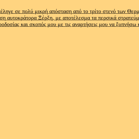
έληγε σε πολύ μικρή απόσταση από το τρίτο στενό των Θε
ρση αυτοκράτορα Ξέρξη, με αποτέλεσμα τα περσικά στρατεύ
προδοσίας και σκοπός μου με τις αναρτήσεις μου να ξυπνήσω