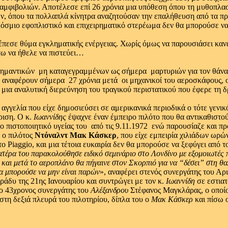
αμφιβολιών. Αποτέλεσε επί 26 χρόνια μια υπόθεση όπου τη μυθοπλασί
, όπου τα πολλαπλά κίνητρα αναζητούσαν την επαλήθευση από τα πρα
σμιο εφοπλιστικό και επιχειρηματικό στερέωμα δεν θα μπορούσε να ήτ
πεσε θύμα εγκληματικής ενέργειας. Χωρίς όμως να παρουσιάσει κανέν
τω να ήθελε να πιστεύει…
ημαντικών ­ μη καταγεγραμμένων ως σήμερα ­ μαρτυριών για τον θάν
αφέρουν σήμερα ­ 27 χρόνια μετά ­ οι μηχανικοί του αεροσκάφους, ο
 μια αναλυτική διερεύνηση του τραγικού περιστατικού που έφερε τη δ
 αγγελία που είχε δημοσιεύσει σε αμερικανικά περιοδικά ο τότε γενι
ριση. Ο κ.
Ιωαννίδης
έψαχνε έναν έμπειρο πιλότο που θα αντικαθιστο
το πιστοποιητικό υγείας του ­ από τις 9.11.1972 ­ ενώ παρουσίαζε κα
 ο πιλότος
Ντόναλντ Μακ Κάσκερ
, που είχε εμπειρία χιλιάδων ωρώ
ο Piaggio, και μια τέτοια ευκαιρία δεν θα μπορούσε να ξεφύγει από 
ατέρα του παρακολούθησε ειδικό σεμινάριο στο Λονδίνο με εξομοιωτές 
αι μετά το αεροπλάνο θα πήγαινε στον Σκορπιό για να “δέσει” στη θα
α μπορούσε να μην είναι παρών
», αναφέρει στενός συνεργάτης του Αρ
άδυ της 21ης Ιανουαρίου και συντρώγει με τον κ.
Ιωαννίδη
σε εστιατ
 ο 43χρονος συνεργάτης του
Αλέξανδρου
Στέφανος Μαγκλάρας, ο οποίος
στη δεξιά πλευρά του πιλοτηρίου, δίπλα του ο
Μακ Κάσκερ
και πίσω 