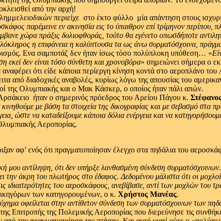
οκλεισθεί από την αρχή!
μμελειοδικών περιείχε ­ στο έκτο φύλλο ­ μία απάντηση στους ισχυρ
σκάφος παρέμεινε εν ακινησία εις το ύπαιθρον επί τρίμηνον περίπου,
π
άμβανε χώρα πράξις δολιοφθοράς,
τούτο θα εγένετο οπωσδήποτε αντιλ
ολόκληρος η επιφάνεια η καλύπτουσα τα ως άνω συρματόσχοινα,
πράγμα
χυρισμός. Ενα σαμποτάζ δεν ήταν ίσως τόσο πολύπλοκη υπόθεση… «
Εί
η εκεί δεν είναι τόσο σύνθετη και χρονοβόρα
» σημειώνει σήμερα ο ε
 αναφέρει ότι είδε κάποια περίεργη κίνηση κοντά στο αεροπλάνο του
ιτα από διαδοχικές αναβολές, κυρίως λόγω της απουσίας του αμερι
οί της Ολυμπιακής και ο Μακ Κάσκερ, ο οποίος ήταν πάλι απών.
Αρσάκειο ­ ήταν ο σημερινός πρόεδρος του Αρείου Πάγου κ.
Στέφανο
 κινηθούμε με βάση τα στοιχεία της δικογραφίας και με σεβασμό στα 
εια,
ώστε να καταδείξουμε κάποια δόλια ενέργεια και να κατηγορήσουμ
 Ολυμπιακής Αεροπορίας.
ιξαν αφ’ ενός ότι πραγματοποίησαν έλεγχο στα πηδάλια του αεροσκάφο
κή μου αντίληψη,
ότι δεν υπήρξε λανθασμένη σύνδεση συρματόσχοινων.
ει την άκρη του πλωτήρος στο έδαφος.
Δεδομένου μάλιστα ότι οι μοχλο
ις ιδιαιτερότητες του αεροσκάφους,
ανεβίβασε,
αντί των μοχλών του τρ
δικηγόρων των κατηγορουμένων, ο κ.
Χρήστος Μανέας
.
τύχημα οφείλεται στην αντίθετον σύνδεση των συρματόσχοινων των πηδ
ς της Επιτροπής της Πολεμικής Αεροπορίας που διερεύνησε τις συνθήκ
ν από την πραγματοποίηση της πτήσης. Και αυτό γιατί ούτε ο «πολύπ