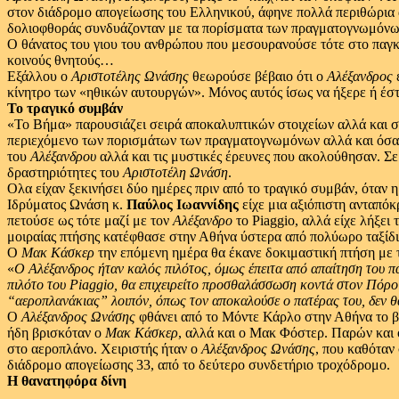
στον διάδρομο απογείωσης του Ελληνικού, άφηνε πολλά περιθώρια 
δολιοφθοράς συνδυάζονταν με τα πορίσματα των πραγματογνωμόνων
Ο θάνατος του γιου του ανθρώπου που μεσουρανούσε τότε στο παγκό
κοινούς θνητούς…
Εξάλλου ο
Αριστοτέλης Ωνάσης
θεωρούσε βέβαιο ότι ο
Αλέξανδρος
έ
κίνητρο των «ηθικών αυτουργών». Μόνος αυτός ίσως να ήξερε ή έσ
Το τραγικό συμβάν
«Το Βήμα» παρουσιάζει σειρά αποκαλυπτικών στοιχείων αλλά και σ
περιεχόμενο των πορισμάτων των πραγματογνωμόνων αλλά και όσα αν
του
Αλέξανδρου
αλλά και τις μυστικές έρευνες που ακολούθησαν. Σε
δραστηριότητες του
Αριστοτέλη Ωνάση
.
Ολα είχαν ξεκινήσει δύο ημέρες πριν από το τραγικό συμβάν, όταν η
Ιδρύματος Ωνάση κ.
Παύλος Ιωαννίδης
είχε μια αξιόπιστη ανταπόκ
πετούσε ως τότε μαζί με τον
Αλέξανδρο
το Piaggio, αλλά είχε λήξει 
μοιραίας πτήσης κατέφθασε στην Αθήνα ύστερα από πολύωρο ταξίδι
Ο
Μακ Κάσκερ
την επόμενη ημέρα θα έκανε δοκιμαστική πτήση με τ
«
Ο Αλέξανδρος ήταν καλός πιλότος,
όμως έπειτα από απαίτηση του π
πιλότο του Piaggio,
θα επιχειρείτο προσθαλάσσωση κοντά στον Πόρο κ
“αεροπλανάκιας” λοιπόν,
όπως τον αποκαλούσε ο πατέρας του,
δεν θ
Ο
Αλέξανδρος Ωνάσης
φθάνει από το Μόντε Κάρλο στην Αθήνα το βρ
ήδη βρισκόταν ο
Μακ Κάσκερ
, αλλά και ο Μακ Φόστερ. Παρών και
στο αεροπλάνο. Χειριστής ήταν ο
Αλέξανδρος Ωνάσης
, που καθόταν 
διάδρομο απογείωσης 33, από το δεύτερο συνδετήριο τροχόδρομο.
Η θανατηφόρα δίνη