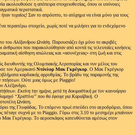
α ακολουθούσε η απόπειρα στοιχειοθεσίας, όπου οι υπόνοιες
γματικά περιστατικά.
αν τυχαίος! Σαν το απρόοπτο, το ατύχημα να είναι μόνο για τους
α περαιτέρω στοιχείο, χωρίς ποτέ να μιλήσει για το ενδεχόμενο
ατο του
Αλέξανδρου Ωνάση.
Παρουσιάζει όχι μόνο το ακριβές
ι άνθρωποι που παρακολούθησαν από κοντά τις τελευταίες κινήσεις
ραματική αίσθηση απώλειας και «ασυνέχειας» στη ζωή και στις
κός διευθυντής της Ολυμπιακής Αεροπορίας και νυν μέλος του
ύσε τον Αμερικανό
Ντόνλορ Μακ Γκρέγκορ
. Ο Μακ Γκρέγκορ
ι προβλήματα καρδιακής αρρυθμίας. Το βράδυ της παραμονής της
ν πτήσεων. Ούτε μιας όμως με Piaggio!
τον Αλέξανδρο.
πτήσεων.
Εκείνη την ημέρα,
μετά τη δοκιμαστική με τον καινούργιο
λαμηγό “Χριστίνα” που θα έφευγε για Καραϊβική.
Ο
ιστοτέλη Ωνάση.
όριο της Γλυφάδας. Το επόμενο πρωί σπεύδει στο αεροδρόμιο, όπου
 πέταγε συχνά με το Piaggio. Γύρω στις 3.10 το μεσημέρι μπαίνουν
ο Μακ Γκρέγκορ. Το αεροσκάφος κατευθύνεται αμέσως στον