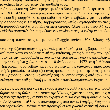
 «check list» που είχαν στη διάθεσή τους.
» από προσώπου γης λίγες ημέρες μετά το δυστύχημα. Επέστρεψε στις 
τις 9.6.1973 στον ανακριτή, όπου αρνείται οποιαδήποτε κατηγορία 
αφού δημιουργήθηκε σειρά καθοριστικών αμφιβολιών για την ευθύν
ικής Αεροπορίας κ. Σωτήρης Βαρβαρούτσος, «
πώς θα μπορούσε να στοιχ
α μπορούσε κάλλιστα να είχε πετάξει κάποιος άλλος με το αεροπλάνο.
επίδοξοι σαμποτέρ θα μπορούσαν να επενδύουν σε μια ενέργεια που θα ή
ασία της απογείωσης του μοιραίου Piaggio, «
μόνο ο Μακ Κάσκερ ήξερε
 να εκφράζονται υπόνοιες για εγκληματική ενέργεια εις βάρος του δ
τίθενται κατά καιρούς γι’ αυτή την υπόθεση, χωρίς όμως την τεκμηρ
ο Βήμα» με την παρουσίαση άγνωστων λεπτομερειών από τις παρασκην
ην πτώση ένα χρόνο πριν ­ στις 18 Φεβρουαρίου 1972 ­ στη θαλάσσια
ήτρη Κουρή
, δύο κυβερνητών που ετύγχαναν της απολύτου εμπιστοσύν
ακή Αεροπλοΐα. Το λίαρ τζετ αναχώρησε το μεσημέρι της ίδιας ημέρα
ο κ.
Γρηγόρης Κουρής
, «
η αναχώρηση του αεροσκάφους από την Αθήνα
στέρηση ήταν καθοριστική για τα σχέδια των δολιοφθορέων.
Είχαν,
όπω
ς, χωρίς ως σήμερα να έχει εκδοθεί από τις γαλλικές αρχές ένα πόρ
θηκαν από τη θαλάσσια περιοχή της Νίκαιας είχαν ορισμένες σχισμές μ
 που είχε προγραμματισθεί να εκραγεί όταν θα είχε επιβιβασθεί ο Αλέ
, ο
Αλέξανδρος
­ μάλλον παρακινούμενος από τον κ.
Γρηγόρη Κουρή
και
 του αεροπλάνου.
Μάλιστα είχε προσεγγίσει τον γνωστό ερευνητή Ζακ-Υ