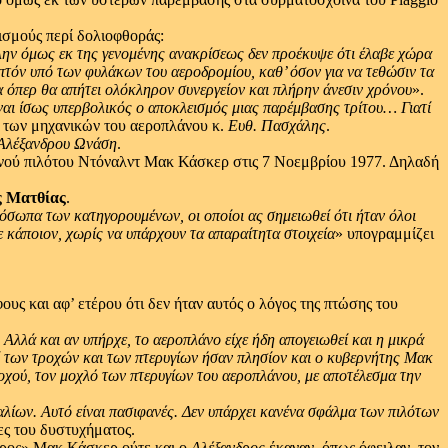
ισμούς περί δολιοφθοράς:
λην όμως εκ της γενομένης ανακρίσεως δεν προέκυψε ότι έλαβε χώρα
ηπτόν υπό των φυλάκων του αεροδρομίου,
καθ’ όσον για να τεθώσιν τα
 όπερ θα απήτει ολόκληρον συνεργείον και πλήρην άνεσιν χρόνου
».
ναι ίσως υπερβολικός ο αποκλεισμός μιας παρέμβασης τρίτου…
Γιατί
κ των μηχανικών του αεροπλάνου κ.
Ευθ.
Πασχάλης
.
Αλέξανδρου Ωνάση
.
κανού πιλότου Ντόναλντ Μακ Κάσκερ στις 7 Νοεμβρίου 1977. Δηλαδή
ς Ματθίας
.
πρόσωπα των κατηγορουμένων,
οι οποίοι ας σημειωθεί ότι ήταν όλοι
ε κάποιον,
χωρίς να υπάρχουν τα απαραίτητα στοιχεία
» υπογραμμίζει
υς και αφ’ ετέρου ότι δεν ήταν αυτός ο λόγος της πτώσης του
Αλλά και αν υπήρχε,
το αεροπλάνο είχε ήδη απογειωθεί και η μικρά
ί των τροχών και των πτερυγίων ήσαν πλησίον και ο κυβερνήτης Μακ
οχού,
τον μοχλό των πτερυγίων του αεροπλάνου,
με αποτέλεσμα την
αλίων.
Αυτό είναι πασιφανές.
Δεν υπάρχει κανένα σφάλμα των πιλότων
ες του δυστυχήματος.
ειρος» Μακ Κάσκερ ούτε και ο
Αλέξανδρος
έκαναν, όπως όφειλαν, τον