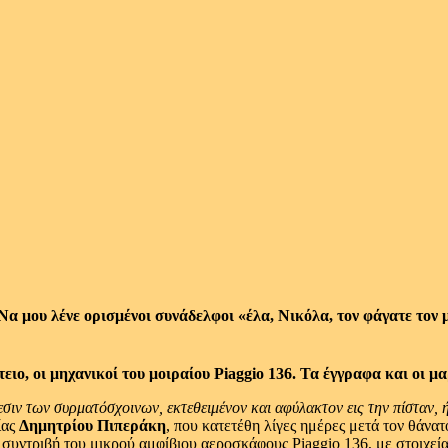
 Να μου λένε ορισμένοι συνάδελφοι «έλα, Νικόλα, τον φάγατε τον
τειο, οι μηχανικοί του μοιραίου Piaggio 136. Τα έγγραφα και οι
εσιν των συρματόσχοινων,
εκτεθειμένον και αφύλακτον εις την πίσταν,
ίας
Δημητρίου Πιπεράκη
, που κατετέθη λίγες ημέρες μετά τον θάνατ
Η συντριβή του μικρού αμφίβιου αεροσκάφους Piaggio 136, με στοιχ