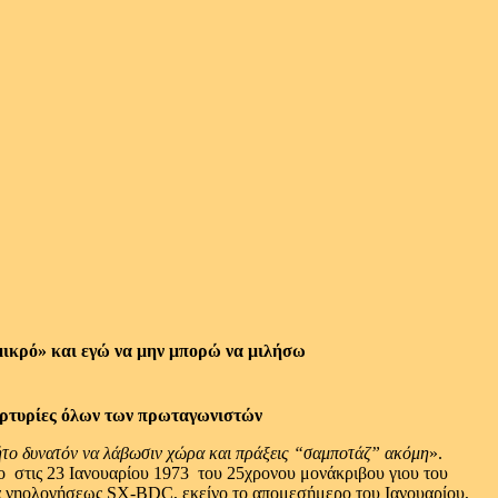
 μικρό» και εγώ να μην μπορώ να μιλήσω
 μαρτυρίες όλων των πρωταγωνιστών
ήτο δυνατόν να λάβωσιν χώρα και πράξεις “σαμποτάζ” ακόμη
».
ο ­ στις 23 Ιανουαρίου 1973 ­ του 25χρονου μονάκριβου γιου του
εία νηολογήσεως SX-BDC, εκείνο το απομεσήμερο του Ιανουαρίου,