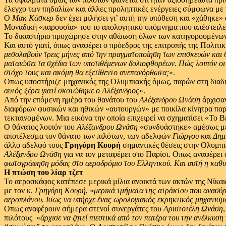
έλεγχο των πηδαλίων και άλλες προληπτικές ενέργειες σύμφωνα με το
Ο
Μακ Κάσκερ
δεν έχει μιλήσει γι’ αυτή την υπόθεση και «χάθηκε
Μοναδική «παρουσία» του το απολογητικό υπόμνημα που απέστειλε σ
Το δικαστήριο προχώρησε στην αθώωση όλων των κατηγορουμένων, 
Και αυτό γιατί, όπως αναφέρει ο πρόεδρος της επιτροπής της Πολιτ
μεσολαβούν τρεις μήνες από την πραγματοποίηση των επισκευών και θ
ματαιώσει τα σχέδια των υποτιθέμενων δολιοφθορέων.
Πώς λοιπόν οι 
στόχο τους και ακόμη θα εξετίθεντο ανεπανόρθωτα;
».
Οπως υποστήριζε μηχανικός της Ολυμπιακής όμως, παρών στη διαδικ
αυτός ξέρει γιατί σκοτώθηκε ο Αλέξανδρος
».
Από την επόμενη ημέρα του θανάτου του
Αλέξανδρου Ωνάση
άρχισαν
διαφόρων φυσικών και ηθικών «αυτουργών» με ποικίλα κίνητρα παρα
τεκταινομένων. Μια εικόνα την οποία επιχειρεί να σχηματίσει «Τ
Ο θάνατος λοιπόν του
Αλέξανδρου Ωνάση
«συνδυάστηκε» αμέσως με τ
αποτέλεσμα τον θάνατο των πιλότων, των αδελφών
Γιώργου
και
Δημ
άλλο αδελφό τους
Γρηγόρη Κουρή
σημαντικές θέσεις στην Ολυμπι
Αλέξανδρο Ωνάση
για να τον μεταφέρει στο Παρίσι. Οπως αναφέρει 
φωτογράφηση μόδας στο αεροδρόμιο του Ελληνικού.
Και αυτή η καθυ
Η πτώση του λίαρ τζετ
Το αεροσκάφος κατέπεσε μερικά μίλια ανοικτά των ακτών της Νίκαια
με τον κ.
Γρηγόρη Κουρή
, «
μερικά τμήματα της ατράκτου που ανασύρ
αεροπλάνου.
Ισως να υπήρχε ένας ωρολογιακός εκρηκτικός μηχανισμός
Οπως αναφέρουν σήμερα στενοί συνεργάτες του
Αριστοτέλη Ωνάση
πιλότους ­ «
άρχισε να ζητεί πιεστικά από τον πατέρα του την ανέλκυση