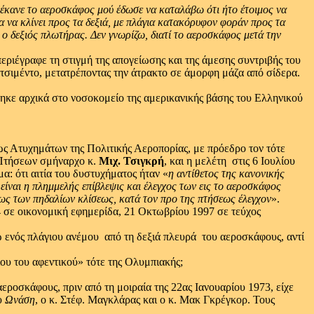
υ έκανε το αεροσκάφος μού έδωσε να καταλάβω ότι ήτο έτοιμος να
 να κλίνει προς τα δεξιά,
με πλάγια κατακόρυφον φοράν προς τα
 ο δεξιός πλωτήρας.
Δεν γνωρίζω,
διατί το αεροσκάφος μετά την
εριέγραφε τη στιγμή της απογείωσης και της άμεσης συντριβής του
 τσιμέντο, μετατρέποντας την άτρακτο σε άμορφη μάζα από σίδερα.
ηκε αρχικά στο νοσοκομείο της αμερικανικής βάσης του Ελληνικού
ως Ατυχημάτων της Πολιτικής Αεροπορίας, με πρόεδρο τον τότε
 Πτήσεων σμήναρχο κ.
Μιχ. Τσιγκρή
, και η μελέτη ­ στις 6 Ιουλίου
α: ότι αιτία του δυστυχήματος ήταν «
η αντίθετος της κανονικής
 είναι η πλημμελής επίβλεψις και έλεγχος των εις το αεροσκάφος
εως των πηδαλίων κλίσεως,
κατά τον προ της πτήσεως έλεγχον
».
 σε οικονομική εφημερίδα, 21 Οκτωβρίου 1997 σε τεύχος
ενός πλάγιου ανέμου ­ από τη δεξιά πλευρά ­ του αεροσκάφους, αντί
ιου του αφεντικού» τότε της Ολυμπιακής;
ροσκάφους, πριν από τη μοιραία της 22ας Ιανουαρίου 1973, είχε
ου
Ωνάση
, ο κ. Στέφ. Μαγκλάρας και ο κ. Μακ Γκρέγκορ. Τους