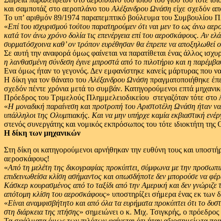
και σαμποτάζ στο αεροπλάνο του
Αλέξανδρου Ωνάση
είχε σχεδόν απ
Το υπ’ αριθμόν 89/1974 παραπεμπτικό βούλευμα του Συμβουλίου Πλη
«
Επί του ισχυρισμού τούτου παρατηρούμεν ότι ναι μεν το ως άνω αερο
κατά τον άνω χρόνο δολία τις επενέργεια επί του αεροσκάφους.
Αν ελ
συρματόσχοινα καθ’ ον τρόπον ευρέθησαν θα έπρεπε να αποξηλωθεί 
Σε αυτή την αναφορά όμως φαίνεται να παρατίθεται ένας άλλος ισ
η λανθασμένη σύνδεση έγινε μπροστά από το πιλοτήριο και η παρέμβασ
Ενα όμως ήταν το γεγονός. Δεν εμφανίστηκε κανείς μάρτυρας που να
Η δίκη για τον θάνατο του
Αλέξανδρου Ωνάση
πραγματοποιήθηκε έπε
σχεδόν πέντε χρόνια μετά το συμβάν. Κατηγορούμενοι επτά μηχανικ
Πρόεδρος του Τριμελούς Πλημμελειοδικείου ­ στεγαζόταν τότε στο 
«
Η μοναδική παραίνεση και προτροπή του Αριστοτέλη Ωνάση ήταν να
υπάλληλοι της Ολυμπιακής.
Και να μην υπήρχε καμία εκβιαστική ενέργ
στενός συνεργάτης και νομικός εκπρόσωπος του τότε ιδιοκτήτη της
Η δίκη των μηχανικών
Στη δίκη οι κατηγορούμενοι αρνήθηκαν την ευθύνη τους και υποστήρ
αεροσκάφους!
«
Από τη μελέτη της δικογραφίας προκύπτει,
σύμφωνα με την προσωπι
επιδεινωθείσα κλίση ασήμαντος και οπωσδήποτε δεν μπορούσε να φέρ
Κάσκερ κουρασμένος από το ταξίδι από την Αμερική και δεν γνώριζε τ
απότομη κλίση του αεροσκάφους
» υποστηρίζει σήμερα ένας εκ των 
«
Είναι αναμφισβήτητο και από όλα τα ευρήματα προκύπτει ότι το δυσ
στη διάρκεια της πτήσης
» σημειώνει ο κ. Μιχ. Τσιγκρής, ο πρόεδρο
Τα σφάλματα όμως των πιλότων φαίνεται ότι ήταν αξιοσημείωτα πρι