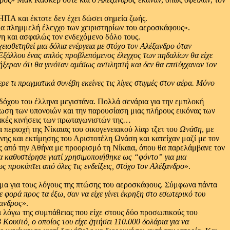
ΗΠΑ και έκτοτε δεν έχει δώσει σημεία ζωής.
για πλημμελή έλεγχο των χειριστηρίων του αεροσκάφους».
η και ασφαλώς τον ενδεχόμενο δόλο τους.
ειοθετηθεί μια δόλια ενέργεια με στόχο τον Αλέξανδρο όταν
Εξάλλου ένας απλός προβλεπόμενος έλεγχος των πηδαλίων θα είχε
ξεραν ότι θα γινόταν αμέσως αντιληπτή και δεν θα επιτύγχαναν τον
 τι πραγματικά συνέβη εκείνες τις λίγες στιγμές στον αέρα.
Μόνο
ιαδόχου του έλληνα μεγιστάνα. Πολλά σενάρια για την εμπλοκή
ίωση των υπονοιών και την παρουσίαση μιας πλήρους εικόνας των
ιακές κινήσεις των πρωταγωνιστών της…
 περιοχή της Νίκαιας του οικογενειακού λίαρ τζετ του
Ωνάση
, με
ης και εκτίμησης του Αριστοτέλη Ωνάση και κατείχαν μαζί με τον
ς από την Αθήνα με προορισμό τη Νίκαια, όπου θα παρελάμβανε τον
 καθυστέρησε γιατί χρησιμοποιήθηκε ως “φόντο” για μια
ς προκύπτει από όλες τις ενδείξεις,
στόχο τον Αλέξανδρο
».
ισμα για τους λόγους της πτώσης του αεροσκάφους. Σύμφωνα πάντα
ε φορά προς τα έξω,
σαν να είχε γίνει έκρηξη στο εσωτερικό του
ξανδρος
».
 λόγω της συμπάθειας που είχε στους δύο προσωπικούς του
β Κουστό,
ο οποίος του είχε ζητήσει 110.000 δολάρια για να