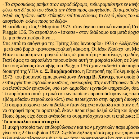
«
Το αεροσκάφος μπήκε στον αεροδιάδρομο,
ευθυγραμμίστηκε εν κινήσ
φύγει και δι’ αυτό του έδωσα την άδεια προς απογείωσιν.
Το αεροσκάφ
δεξιά,
εις τρόπον ώστε κτύπησεν επί του εδάφους το δεξιό μέρος του 
απογείωσιν έκλινε προς τα δεξιά
».
Η κατάθεση ­ στις 9 Μαρτίου 1973 ­ στον όγδοο τακτικό ανακριτή
Γε
Piaggio 136. Το αεροπλάνο «έσκασε» στον διάδρομο και μετά άρχισ
Σε μια θανατηφόρο δίνη…
Στις επτά το απόγευμα της Τρίτης 23ης Ιανουαρίου 1973 ο
Αλέξανδρ
­ μετά από βαριά κρανιοεγκεφαλική κάκωση. Οι
Μακ Κάσκερ
και Μα
Ηταν το απρόσμενο τραγικό τέλος σε μια πτήση «ρουτίνας», σχεδόν
Γιατί όμως το αεροπλάνο παρουσίασε αυτή τη μοιραία κλίση σε λίγα
Για τους λόγους συντριβής του Piaggio 136 έχουν εκδοθεί τρία πο
διοικητή της ΥΠΑ κ.
Σ. Βαρβαρούτσο
, η Επιτροπή της Πολεμικής
1973 ­ του βρετανού εμπειρογνώμονα
Ανταμ Β. Χάντερ
, τον οποίο 
λειτουργία των πηδαλίων κλίσεως,
οφειλομένη στην αντίστροφον σύνδ
εκτελεσθεισών εργασιών,
υπό των αρμοδίων τεχνικών υπηρεσιών,
όπω
Τα πορίσματα αυτά ­ μερικά εκ των οποίων παρουσιάστηκαν ως «α
εβδομαδιαίου περιοδικού κλπ.) ενώ περιείχοντο στην αρχική δικογρα
Τα συρματόσχοινα των πηδαλίων ήταν δεμένα ανάποδα και όταν ο
Α
να στραφεί προς τα αριστερά, έκανε περαιτέρω δεξιά κλίση και άρχι
Ποιος όμως είχε δέσει ανάποδα τα συρματόσχοινα και τι επιδίωκε; 
Τα αποκαλυπτικά στοιχεία
Η μικρή ιστορία των επιδιορθώσεων και των μηχανικών παρεμβάσεων
γίνει στις 2 Οκτωβρίου 1972. Σχεδόν δηλαδή τέσσερις μήνες πριν 
τελευταίους τέσσερις μήνες όμως ήταν ακινητοποιημένο στη μέση τη