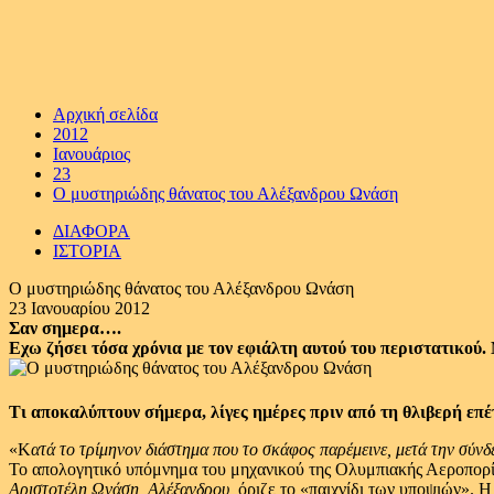
Αρχική σελίδα
2012
Ιανουάριος
23
Ο μυστηριώδης θάνατος του Αλέξανδρου Ωνάση
ΔΙΑΦΟΡΑ
ΙΣΤΟΡΙΑ
Ο μυστηριώδης θάνατος του Αλέξανδρου Ωνάση
23 Ιανουαρίου 2012
Σαν σημερα….
Εχω ζήσει τόσα χρόνια με τον εφιάλτη αυτού του περιστατικού.
Τι αποκαλύπτουν σήμερα, λίγες ημέρες πριν από τη θλιβερή επέ
«Κ
ατά το τρίμηνον διάστημα που το σκάφος παρέμεινε,
μετά την σύνδ
Το απολογητικό υπόμνημα του μηχανικού της Ολυμπιακής Αεροπορ
Αριστοτέλη Ωνάση,
Αλέξανδρου,
όριζε το «παιχνίδι των υποψιών». 