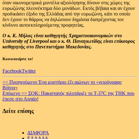
όταν οικονοµετρικά µοντέλα αξιολόγησης δίνουν στις χώρες της
ευρωζώνης πλεονέκτηµα δύο µονάδων. Εκτός βέβαια και αν έχουν
προδικάσει έξοδο της Ελλάδας από την ευρωζώνη, κάτι το οποίο
δεν έχουν το θάρρος να δηλώσουν δηµόσια διατρέχοντας τον
κίνδυνο αυτοεκπληρούµενης προφητείας.
Ο κ. Κ. Μήλας είναι καθηγητής Χρηµατοοικονοµικών
στο
University of
Liverpool και ο κ. Θ. Παναγιωτίδης είναι
επίκουρος
καθηγητής στο Πανεπιστήµιο
Μακεδονίας.
Κοινοποιήστε το!
Facebook
Twitter
Continue
<< Προηγούμενο
Ένα μυστήριο έξι αιώνων το «χειρόγραφο
Βόϊνιχ»
Reading
Επόμενο >>
ΣΟΚ: Πακιστανός πιλοτάριζε το T-37C της ΤΗΚ που
έπεσε στο Αιγαίο!
Δείτε επίσης
ΔΙΑΦΟΡΑ
ΕΛΛΑΔΑ