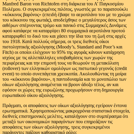
Manfred Baron von Richtofen στη διάρκεια του Α’ Παγκοσµίου
Πολέµου. Ο συγκεκριµένος πιλότος, γνωστός µε το παρατσούκλι
«κόκκινος βαρόνος» (επειδή έβαψε το αεροπλάνο του µε το χρώµα
του κόκκινου της φωτιάς), αποδείχθηκε ο µεγαλύτερος άσος των
αιθέρων σπέρνοντας τρόµο και πανικό στις Συµµαχικές Δυνάµεις
αφού κατάφερε να καταρρίψει 80 συµµαχικά αεροπλάνα προτού
καταρριφθεί το δικό του και χάσει την ίδια του τη ζωή στις αρχές
του 1918. Κατά πολλούς σήµερα, οι τρεις διεθνείς οίκοι
πιστοληπτικής αξιολόγησης (Moody’s, Standard and Poor’s και
Fitch) οι οποίοι ελέγχουν το 95% της αγοράς κάνουν κατάχρηση
ισχύος µε τις αλλεπάλληλες υποβαθµίσεις των χωρών της
περιφέρειας και την επιµονή τους να θεωρούν τη µετακύλιση
(rollover) των ελληνικών οµολόγων ως πιστωτικό γεγονός (credit
event) το οποίο συνεπάγεται χρεοκοπία. Ακολουθώντας τη µοίρα
του «κόκκινου βαρόνου», η παντοδυναµία και το µονοπώλιο των
οίκων αξιολόγησης αναµένεται να βρουν άδοξο τέλος, αν και
εφόσον οι χώρες της ευρωζώνης προχωρήσουν στη δηµιουργία
ευρωπαϊκού οίκου αξιολόγησης.
Πράγµατι, οι αποφάσεις των οίκων αξιολόγησης εγείρουν έντονα
ερωτηµατικά. Χρησιµοποιώντας µακροχρόνια στατιστικά στοιχεία,
διεθνείς επιστηµονικές µελέτες, καταλήγουν στο συµπέρασµα ότι
µεταξύ των οικονοµικών παραγόντων που επηρεάζουν τις
αποφάσεις των οίκων αξιολόγησης, τρεις συγκεκριµένοι
παράγοντες παίζουν καθοριστικό ρόλο: