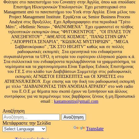
Φοίτησε στο πανεπιστήμιο του Coventry στην Αγγλία, όπου και σπούδασε
Επιστήμη Ηλεκτρονικών Υπολογιστών. Έχει μεταπτυχιακό στο
Management από το πανεπιστήμιο του Υork στην Αγγλία. Είναι μέλος του
Project Management Institute. Εργάζεται ως Senior Business Process
Analyst στις Βρυξελλες. Εχει Αρθρογραφησει στα περιοδικά “Τρίτο
Μάτι”, «Hellenic Nexus» ,”ΦΑΙΝΟΜΕΝΑ”. Έχει εμφανιστεί σε πλήθος
τηλεοπτικών εκπομπών όπως “ΦΥΓΟΚΕΝΤΡΟΣ” , “ΟΙ ΠΥΛΕΣ ΤΟΥ
ΑΝΕΞΗΓΗΤΟΥ” ,”ΑΘΕΑΤΟΣ ΚΟΣΜΟΣ”, “ΠΑΝΩ ΣΤΗΝ ΩΡΑ”
,”ΑΠΟΡΡΗΤΑ ΣΕΝΑΡΙΑ”, “ΚΩΔΙΚΑΣ ΜΥΣΤΗΡΙΩΝ” , “MEGA
Σαββατοκύριακο” ,”ΣΚ ΣΤΟ HIGHTV” καθώς και σε πολλές
ραδιοφωνικές εκπομπές .Στα ερευνητικά του ενδιαφέροντα
συγκαταλέγονται τα UFO, η ιστορία του ευρύτερου ελληνικού χώρου κ.ά.
Στα συλλεκτικά του ενδιαφέροντα περιλαμβάνονται τα γραμματόσημα, τα
νομίσματα και τα χαρτονομίσματα.Είναι Έφεδρος Ειδικός Επιστήμονας
του Γ.Ε.Σ στο κλάδο των Διαβιβάσεων.Συμμετείχε στις ραδιοφωνικές
εκπομπές ΑΓΝΩΣΤΟΙ ΕΠΙΣΚΕΠΤΕΣ και ΟΙ ΧΡΗΣΤΕΣ στο
ATHENSJUKEBOX .Ειχε επισης και την δική του ραδιοφωνική εκπομπή
με τίτλο “ΔΙΑΒΑΙΝΟΝΤΑΣ ΤΗΝ ΑΝΟΠΑΙΑ ΑΤΡΑΠΟ” στο web radio
του Ε.Ο.Ε με θέματα που σκοπό έχουν να ξυπνήσουν και άλλους
συντρόφους για να περιμένουμε τους βαρβάρους ξένους ή μη.Προσωπικό
email :
kastamonitis@gmail.com
Αναζήτηση
Αναζήτηση
για:
Μετάφραστε την Σελίδα
Powered by
Translate