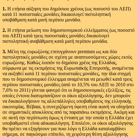
1.
Η ετήσια αύξηση του δηµόσιου χρέους (ως ποσοστό του ΑΕΠ)
κατά 11 ποσοστιαίες µονάδες δικαιολογεί πιστοληπτική
υποβάθµιση κατά µισή περίπου µονάδα.
2.
Η ετήσια µείωση του δηµοσιονοµικού ελλείµµατος (ως ποσοστό
του ΑΕΠ) κατά τρεις ποσοστιαίες µονάδες δικαιολογεί
πιστοληπτική αναβάθµιση κατά µισή περίπου µονάδα.
3.
Μέλη της ευρωζώνης επιτυγχάνουν premium ως και δύο
πιστοληπτικές µονάδες σε σχέση µε αναπτυσσόµενες χώρες εκτός
ευρωζώνης. Καθώς λοιπόν το δηµόσιο χρέος της Ελλάδας,
σύµφωνα µε τις εκτιµήσεις της Ευρωπαϊκής Επιτροπής, αναµένεται
να αυξηθεί κατά 11 περίπου ποσοστιαίες µονάδες, την ίδια στιγµή
που το δηµοσιονοµικό έλλειµµα αναµένεται να µειωθεί κατά τρεις
περίπου ποσοστιαίες µονάδες (από το 10,5% του ΑΕΠ το 2010 στο
7,6% το 2011) γίνεται φανερό ότι οι δηµοσιονοµικές εξελίξεις, τις
οποίες έντονα διατυµπανίζουν οι οίκοι αξιολόγησης, δεν µπορούν
να δικαιολογήσουν τις αλλεπάλληλες υποβαθµίσεις της ελληνικής
οικονοµίας. Βέβαια, η συνεχιζόµενη ύφεση είναι ικανή να οδηγήσει
σε σηµαντικές αποκλίσεις από τις παραπάνω εκτιµήσεις. Ακόµη και
σε αυτή την περίπτωση όµως η ένταση µε την οποία η Ελλάδα έχει
υποβαθµιστεί είναι αδικαιολόγητη. Επιπλέον, οι οίκοι αξιολόγησης
θα πρέπει να εξηγήσουν για ποιο λόγο η Ελλάδα καταλαµβάνει
σήµερα, σε παγκόσµιο επίπεδο, τη χειρότερη θέση αξιολόγησης