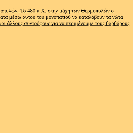
ρμοπυλών. Το 480 π.Χ. στην μάχη των Θερμοπυλών ο
ματα μέσω αυτού του μονοπατιού να καταλάβουν τα νώτα
 και άλλους συντρόφους για να περιμένουμε τους βαρβάρους