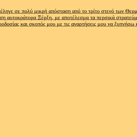
έληγε σε πολύ μικρή απόσταση από το τρίτο στενό των Θε
ρση αυτοκράτορα Ξέρξη, με αποτέλεσμα τα περσικά στρατεύ
προδοσίας και σκοπός μου με τις αναρτήσεις μου να ξυπνήσω