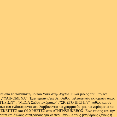
 από το πανεπιστήμιο του Υork στην Αγγλία. Είναι μέλος του Project
exus» ,”ΦΑΙΝΟΜΕΝΑ”. Έχει εμφανιστεί σε πλήθος τηλεοπτικών εκπομπών όπως
ΩΝ” , “MEGA Σαββατοκύριακο” ,”ΣΚ ΣΤΟ HIGHTV” καθώς και σε
τικά του ενδιαφέροντα περιλαμβάνονται τα γραμματόσημα, τα νομίσματα και
Ι ΕΠΙΣΚΕΠΤΕΣ και ΟΙ ΧΡΗΣΤΕΣ στο ATHENSJUKEBOX .Ειχε επισης και την
ν και άλλους συντρόφους για να περιμένουμε τους βαρβάρους ξένους ή