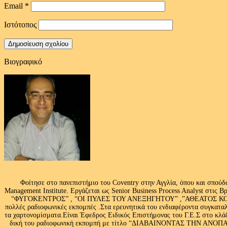
Email
*
Ιστότοπος
Βιογραφικό
Φοίτησε στο πανεπιστήμιο του Coventry στην Αγγλία, όπου και σπούδ
Management Institute. Εργάζεται ως Senior Business Process Analyst στι
“ΦΥΓΟΚΕΝΤΡΟΣ” , “ΟΙ ΠΥΛΕΣ ΤΟΥ ΑΝΕΞΗΓΗΤΟΥ” ,”ΑΘΕΑΤΟΣ ΚΟΣΜ
πολλές ραδιοφωνικές εκπομπές .Στα ερευνητικά του ενδιαφέροντα συγκαταλ
τα χαρτονομίσματα.Είναι Έφεδρος Ειδικός Επιστήμονας του Γ.Ε.Σ στο
δική του ραδιοφωνική εκπομπή με τίτλο “ΔΙΑΒΑΙΝΟΝΤΑΣ ΤΗΝ ΑΝΟΠΑΙΑ Α