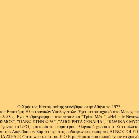
Ο Χρήστος Κασταμονίτης γεννήθηκε στην Αθήνα το 1973.
ασε Επιστήμη Ηλεκτρονικών Υπολογιστών. Έχει μεταπτυχιακό στο Management
ς Βρυξελλες. Εχει Αρθρογραφησει στα περιοδικά “Τρίτο Μάτι”, «Hellenic N
ΟΣ”, “ΠΑΝΩ ΣΤΗΝ ΩΡΑ” ,”ΑΠΟΡΡΗΤΑ ΣΕΝΑΡΙΑ”, “ΚΩΔΙΚΑΣ ΜΥΣΤΗΡΙ
έγονται τα UFO, η ιστορία του ευρύτερου ελληνικού χώρου κ.ά. Στα συλλεκ
 κλάδο των Διαβιβάσεων.Συμμετείχε στις ραδιοφωνικές εκπομπές ΑΓΝΩΣΤΟ
ΤΡΑΠΟ” στο web radio του Ε.Ο.Ε με θέματα που σκοπό έχουν να ξυπνήσου