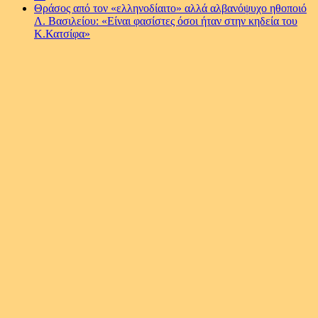
Θράσος από τον «ελληνοδίαιτο» αλλά αλβανόψυχο ηθοποιό
Λ. Βασιλείου: «Είναι φασίστες όσοι ήταν στην κηδεία του
Κ.Κατσίφα»