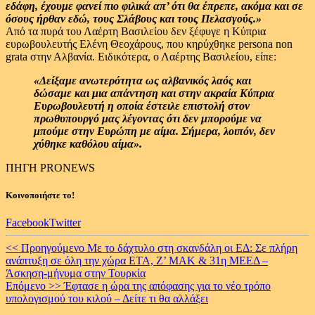
εδάφη, έχουμε φανεί πιο φιλικά απ’ ότι θα έπρεπε, ακόμα και σε
όσους ήρθαν εδώ, τους Σλάβους και τους Πελασγούς.»
Από τα πυρά του Λαέρτη Βασιλείου δεν ξέφυγε η Κύπρια
ευρωβουλευτής Ελένη Θεοχάρους, που κηρύχθηκε persona non
grata στην Αλβανία. Ειδικότερα, ο Λαέρτης Βασιλείου, είπε:
«Δείξαμε ανωτερότητα ως αλβανικός λαός και
δώσαμε και μια απάντηση και στην ακραία Κύπρια
Ευρωβουλευτή η οποία έστειλε επιστολή στον
πρωθυπουργό μας λέγοντας ότι δεν μπορούμε να
μπούμε στην Ευρώπη με αίμα. Σήμερα, λοιπόν, δεν
χύθηκε καθόλου αίμα».
ΠΗΓΗ PRONEWS
Κοινοποιήστε το!
Facebook
Twitter
Continue
<< Προηγούμενο
Με το δάχτυλο στη σκανδάλη οι ΕΔ: Σε πλήρη
ανάπτυξη σε όλη την χώρα ΕΤΑ, Ζ’ ΜΑΚ & 31η ΜΕΕΔ –
Reading
Άσκηση-μήνυμα στην Τουρκία
Επόμενο >>
Έφτασε η ώρα της απόφασης για το νέο τρόπο
υπολογισμού του κιλού – Δείτε τι θα αλλάξει