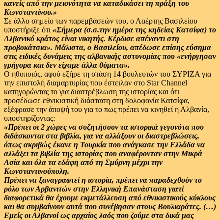
κανείς από την μειονότητα να καταδικάσει τη πράξη του
Κωνσταντίνου.»
Σε άλλο σημείο των παρεμβάσεών του, ο Λαέρτης Βασιλείου
υποστήριξε ότι
«Σήμερα (σ.σ.την ημέρα της κηδείας Κατσίφα) το
Αλβανικό κράτος είναι νικητής. Κέρδισε απέναντι στη
προβοκάτσια». Μάλιστα, ο Βασιλείου, απέδωσε επίσης εύσημα
στις ειδικές δυνάμεις της αλβανικής αστυνομίας που «ενήργησαν
γρήγορα και δεν είχαμε άλλα θύματα».
Ο ηθοποιός, αφού εξήρε τη στάση 14 βουλευτών του ΣΥΡΙΖΑ για
την επιστολή διαμαρτυρίας που έστειλαν στο Star Channel
κατηγορώντας το για διαστρέβλωση της ιστορίας και ότι
προσέδωσε εθνικιστική διάσταση στη δολοφονία Κατσίφα,
εξέφρασε την άποψή του για το πως πρέπει να κινηθεί η Αλβανία,
υποστηρίζοντας:
«Πρέπει οι 2 χώρες να συζητήσουν τα ιστορικά γεγονότα που
διδάσκονται στα βιβλία, για να αλλάξουν οι διαστρεβλώσεις,
όπως ακριβώς έκανε η Τουρκία που ανάγκασε την Ελλάδα να
αλλάξει τα βιβλία της ιστορίας που αναφέρονταν στην Μικρά
Ασία και όλα τα εδάφη από τη Σμύρνη μέχρι την
Κωνσταντινούπολη.
Πρέπει να ξαναγραφτεί η ιστορία, πρέπει να παραδεχθούν το
ρόλο των Αρβανιτών στην Ελληνική Επανάσταση γιατί
διαφορετικά θα έχουμε εκμετάλλευση από εθνικιστικούς κύκλους
και θα συμβαίνουν αυτά που συνέβησαν στους Βουλιαράτες. (…)
Εμείς οι Αλβανοί ως αρχαίος λαός που ζούμε στα δικά μας