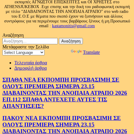
εκπομπές ΑΓΝΩΣΤΟΙ ΕΠΙΣΚΕΠΤΕΣ και ΟΙ ΧΡΗΣΤΕΣ στο
ATHENSJUKEBOX .Ειχε επισης και την δική του ραδιοφωνική εκπομπή
με τίτλο “ΔΙΑΒΑΙΝΟΝΤΑΣ ΤΗΝ ΑΝΟΠΑΙΑ ΑΤΡΑΠΟ” στο web radio
του Ε.Ο.Ε με θέματα που σκοπό έχουν να ξυπνήσουν και άλλους
συντρόφους για να περιμένουμε τους βαρβάρους ξένους ή μη.Προσωπικό
email :
kastamonitis@gmail.com
Αναζήτηση
Αναζήτηση
για:
Μετάφραστε την Σελίδα
Powered by
Translate
Τελευταία άρθρα
Δημοφιλή άρθρα
ΣΠΑΘΑ ΝΕΑ ΕΚΠΟΜΠΗ ΠΡΟΣΒΑΣΙΜΗ ΣΕ
ΟΛΟΥΣ ΠΡΕΜΙΕΡΑ ΣΗΜΕΡΑ 23.15
ΔΙΑΒΑΙΝΟΝΤΑΣ ΤΗΝ ΑΝΟΠΑΙΑ ΑΤΡΑΠΟ 2026
ΕΠ.112 ΣΠΑΘΑ ΑΝΤΕΧΕΤΕ ΑΥΤΕΣ ΤΙΣ
ΑΠΑΝΤΗΣΕΙΣ?
ΠΑΚΟΥ ΝΕΑ ΕΚΠΟΜΠΗ ΠΡΟΣΒΑΣΙΜΗ ΣΕ
ΟΛΟΥΣ ΠΡΕΜΙΕΡΑ ΣΗΜΕΡΑ 23.15
ΔΙΑΒΑΙΝΟΝΤΑΣ ΤΗΝ ΑΝΟΠΑΙΑ ΑΤΡΑΠΟ 2026