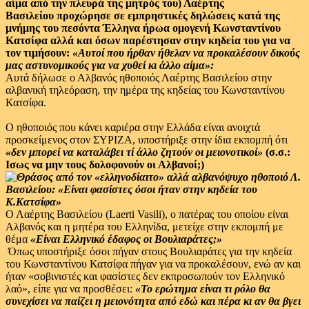
αίμα από την πλευρά της μητρός του) Λαέρτης
Βασιλείου προχώρησε σε εμπρηστικές δηλώσεις κατά της
μνήμης του πεσόντα Έλληνα ήρωα ομογενή Κωνσταντίνου
Κατσίφα αλλά και όσων παρέστησαν στην κηδεία του για να
τον τιμήσουν:
«Αυτοί που ήρθαν ήθελαν να προκαλέσουν δικούς
μας αστυνομικούς για να χυθεί κι άλλο αίμα»:
Αυτά δήλωσε ο Αλβανός ηθοποιός Λαέρτης Βασιλείου στην
αλβανική τηλεόραση, την ημέρα της κηδείας του Κωνσταντίνου
Κατσίφα.
Ο ηθοποιός που κάνει καριέρα στην Ελλάδα είναι ανοιχτά
προσκείμενος στον ΣΥΡΙΖΑ, υποστήριξε στην ίδια εκπομπή ότι
«δεν μπορεί να καταλάβει τί άλλο ζητούν οι μειονοτικοί»
(σ.σ.:
Ισως να μην τους δολοφονούν οι Αλβανοί;)
Ο Λαέρτης Βασιλείου (Laerti Vasili), ο πατέρας του οποίου είναι
Αλβανός και η μητέρα του Ελληνίδα, μετείχε στην εκπομπή με
θέμα
«Είναι Ελληνικό έδαφος οι Βουλιαράτες;»
Όπως υποστήριξε όσοι πήγαν στους Βουλιαράτες για την κηδεία
του Κωνσταντίνου Κατσίφα πήγαν για να προκαλέσουν, ενώ αν και
ήταν «σοβινιστές και φασίστες δεν εκπροσωπούν τον Ελληνικό
λαό», είπε για να προσθέσει:
«Το ερώτημα είναι τι ρόλο θα
συνεχίσει να παίζει η μειονότητα από εδώ και πέρα κι αν θα βγει