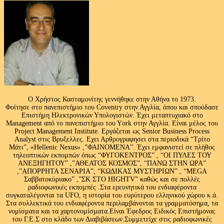
Ο Χρήστος Κασταμονίτης γεννήθηκε στην Αθήνα το 1973.
Φοίτησε στο πανεπιστήμιο του Coventry στην Αγγλία, όπου και σπούδασε
Επιστήμη Ηλεκτρονικών Υπολογιστών. Έχει μεταπτυχιακό στο
Management από το πανεπιστήμιο του Υork στην Αγγλία. Είναι μέλος του
Project Management Institute. Εργάζεται ως Senior Business Process
Analyst στις Βρυξελλες. Εχει Αρθρογραφησει στα περιοδικά “Τρίτο
Μάτι”, «Hellenic Nexus» ,”ΦΑΙΝΟΜΕΝΑ”. Έχει εμφανιστεί σε πλήθος
τηλεοπτικών εκπομπών όπως “ΦΥΓΟΚΕΝΤΡΟΣ” , “ΟΙ ΠΥΛΕΣ ΤΟΥ
ΑΝΕΞΗΓΗΤΟΥ” ,”ΑΘΕΑΤΟΣ ΚΟΣΜΟΣ”, “ΠΑΝΩ ΣΤΗΝ ΩΡΑ”
,”ΑΠΟΡΡΗΤΑ ΣΕΝΑΡΙΑ”, “ΚΩΔΙΚΑΣ ΜΥΣΤΗΡΙΩΝ” , “MEGA
Σαββατοκύριακο” ,”ΣΚ ΣΤΟ HIGHTV” καθώς και σε πολλές
ραδιοφωνικές εκπομπές .Στα ερευνητικά του ενδιαφέροντα
συγκαταλέγονται τα UFO, η ιστορία του ευρύτερου ελληνικού χώρου κ.ά.
Στα συλλεκτικά του ενδιαφέροντα περιλαμβάνονται τα γραμματόσημα, τα
νομίσματα και τα χαρτονομίσματα.Είναι Έφεδρος Ειδικός Επιστήμονας
του Γ.Ε.Σ στο κλάδο των Διαβιβάσεων.Συμμετείχε στις ραδιοφωνικές