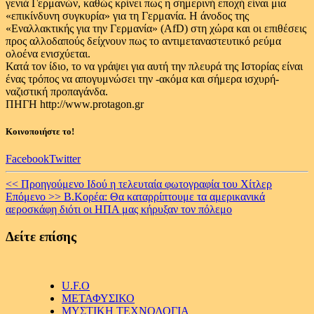
γενιά Γερμανών, καθώς κρίνει πως η σημερινή εποχή είναι μια
«επικίνδυνη συγκυρία» για τη Γερμανία. Η άνοδος της
«Εναλλακτικής για την Γερμανία» (AfD) στη χώρα και οι επιθέσεις
προς αλλοδαπούς δείχνουν πως το αντιμεταναστευτικό ρεύμα
ολοένα ενισχύεται.
Κατά τον ίδιο, το να γράψει για αυτή την πλευρά της Ιστορίας είναι
ένας τρόπος να απογυμνώσει την -ακόμα και σήμερα ισχυρή-
ναζιστική προπαγάνδα.
ΠΗΓΗ http://www.protagon.gr
Κοινοποιήστε το!
Facebook
Twitter
Continue
<< Προηγούμενο
Ιδού η τελευταία φωτογραφία του Χίτλερ
Επόμενο >>
B.Kορέα: Θα καταρρίπτουμε τα αμερικανικά
Reading
αεροσκάφη διότι οι ΗΠΑ μας κήρυξαν τον πόλεμο
Δείτε επίσης
U.F.O
ΜΕΤΑΦΥΣΙΚΟ
ΜΥΣΤΙΚΗ ΤΕΧΝΟΛΟΓΙΑ