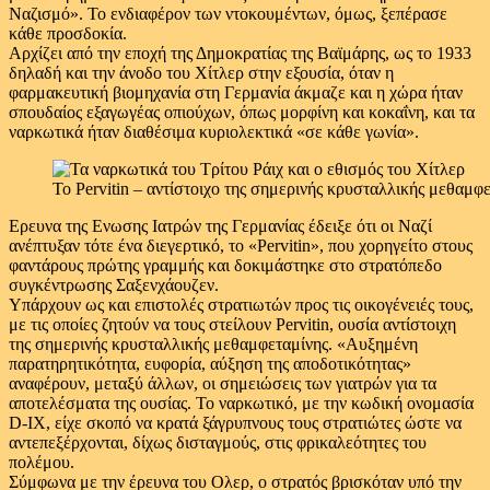
Ναζισμό». Το ενδιαφέρον των ντοκουμέντων, όμως, ξεπέρασε
κάθε προσδοκία.
Αρχίζει από την εποχή της Δημοκρατίας της Βαϊμάρης, ως το 1933
δηλαδή και την άνοδο του Χίτλερ στην εξουσία, όταν η
φαρμακευτική βιομηχανία στη Γερμανία άκμαζε και η χώρα ήταν
σπουδαίος εξαγωγέας οπιούχων, όπως μορφίνη και κοκαΐνη, και τα
ναρκωτικά ήταν διαθέσιμα κυριολεκτικά «σε κάθε γωνία».
Το Pervitin – αντίστοιχο της σημερινής κρυσταλλικής μεθαμφε
Ερευνα της Ενωσης Ιατρών της Γερμανίας έδειξε ότι οι Ναζί
ανέπτυξαν τότε ένα διεγερτικό, το «Pervitin», που χορηγείτο στους
φαντάρους πρώτης γραμμής και δοκιμάστηκε στο στρατόπεδο
συγκέντρωσης Σαξενχάουζεν.
Υπάρχουν ως και επιστολές στρατιωτών προς τις οικογένειές τους,
με τις οποίες ζητούν να τους στείλουν Pervitin, ουσία αντίστοιχη
της σημερινής κρυσταλλικής μεθαμφεταμίνης. «Αυξημένη
παρατηρητικότητα, ευφορία, αύξηση της αποδοτικότητας»
αναφέρουν, μεταξύ άλλων, οι σημειώσεις των γιατρών για τα
αποτελέσματα της ουσίας. Το ναρκωτικό, με την κωδική ονομασία
D-IX, είχε σκοπό να κρατά ξάγρυπνους τους στρατιώτες ώστε να
αντεπεξέρχονται, δίχως δισταγμούς, στις φρικαλεότητες του
πολέμου.
Σύμφωνα με την έρευνα του Ολερ, ο στρατός βρισκόταν υπό την