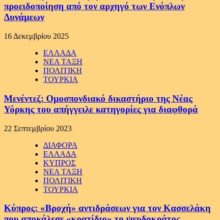
προειδοποίηση από τον αρχηγό των Ενόπλων
Δυνάμεων
16 Δεκεμβρίου 2025
ΕΛΛΑΔΑ
ΝΕΑ ΤΑΞΗ
ΠΟΛΙΤΙΚΗ
ΤΟΥΡΚΙΑ
Μενέντεζ: Ομοσπονδιακό δικαστήριο της Νέας
Υόρκης του απήγγειλε κατηγορίες για διαφθορά
22 Σεπτεμβρίου 2023
ΔΙΑΦΟΡΑ
ΕΛΛΑΔΑ
ΚΥΠΡΟΣ
ΝΕΑ ΤΑΞΗ
ΠΟΛΙΤΙΚΗ
ΤΟΥΡΚΙΑ
Κύπρος: «Βροχή» αντιδράσεων για τον Κασσελάκη
που αποκάλεσε «κρατίδιο» το ψευδοκράτος