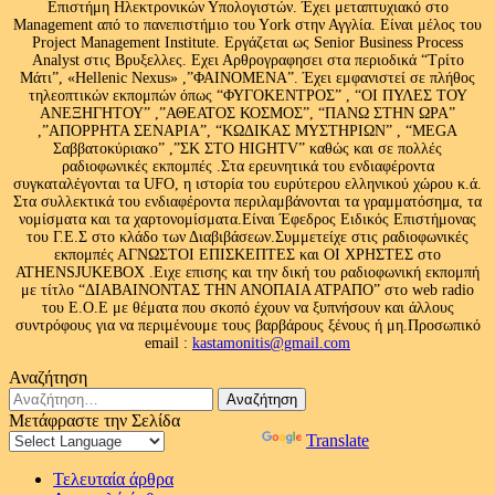
Επιστήμη Ηλεκτρονικών Υπολογιστών. Έχει μεταπτυχιακό στο
Management από το πανεπιστήμιο του Υork στην Αγγλία. Είναι μέλος του
Project Management Institute. Εργάζεται ως Senior Business Process
Analyst στις Βρυξελλες. Εχει Αρθρογραφησει στα περιοδικά “Τρίτο
Μάτι”, «Hellenic Nexus» ,”ΦΑΙΝΟΜΕΝΑ”. Έχει εμφανιστεί σε πλήθος
τηλεοπτικών εκπομπών όπως “ΦΥΓΟΚΕΝΤΡΟΣ” , “ΟΙ ΠΥΛΕΣ ΤΟΥ
ΑΝΕΞΗΓΗΤΟΥ” ,”ΑΘΕΑΤΟΣ ΚΟΣΜΟΣ”, “ΠΑΝΩ ΣΤΗΝ ΩΡΑ”
,”ΑΠΟΡΡΗΤΑ ΣΕΝΑΡΙΑ”, “ΚΩΔΙΚΑΣ ΜΥΣΤΗΡΙΩΝ” , “MEGA
Σαββατοκύριακο” ,”ΣΚ ΣΤΟ HIGHTV” καθώς και σε πολλές
ραδιοφωνικές εκπομπές .Στα ερευνητικά του ενδιαφέροντα
συγκαταλέγονται τα UFO, η ιστορία του ευρύτερου ελληνικού χώρου κ.ά.
Στα συλλεκτικά του ενδιαφέροντα περιλαμβάνονται τα γραμματόσημα, τα
νομίσματα και τα χαρτονομίσματα.Είναι Έφεδρος Ειδικός Επιστήμονας
του Γ.Ε.Σ στο κλάδο των Διαβιβάσεων.Συμμετείχε στις ραδιοφωνικές
εκπομπές ΑΓΝΩΣΤΟΙ ΕΠΙΣΚΕΠΤΕΣ και ΟΙ ΧΡΗΣΤΕΣ στο
ATHENSJUKEBOX .Ειχε επισης και την δική του ραδιοφωνική εκπομπή
με τίτλο “ΔΙΑΒΑΙΝΟΝΤΑΣ ΤΗΝ ΑΝΟΠΑΙΑ ΑΤΡΑΠΟ” στο web radio
του Ε.Ο.Ε με θέματα που σκοπό έχουν να ξυπνήσουν και άλλους
συντρόφους για να περιμένουμε τους βαρβάρους ξένους ή μη.Προσωπικό
email :
kastamonitis@gmail.com
Αναζήτηση
Αναζήτηση
για:
Μετάφραστε την Σελίδα
Powered by
Translate
Τελευταία άρθρα