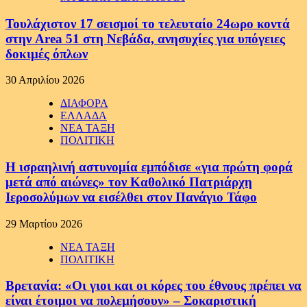
Τουλάχιστον 17 σεισμοί το τελευταίο 24ωρο κοντά
στην Area 51 στη Νεβάδα, ανησυχίες για υπόγειες
δοκιμές όπλων
30 Απριλίου 2026
ΔΙΑΦΟΡΑ
ΕΛΛΑΔΑ
ΝΕΑ ΤΑΞΗ
ΠΟΛΙΤΙΚΗ
Η ισραηλινή αστυνομία εμπόδισε «για πρώτη φορά
μετά από αιώνες» τον Καθολικό Πατριάρχη
Ιεροσολύμων να εισέλθει στον Πανάγιο Τάφο
29 Μαρτίου 2026
ΝΕΑ ΤΑΞΗ
ΠΟΛΙΤΙΚΗ
Βρετανία: «Οι γιοι και οι κόρες του έθνους πρέπει να
είναι έτοιμοι να πολεμήσουν» – Σοκαριστική