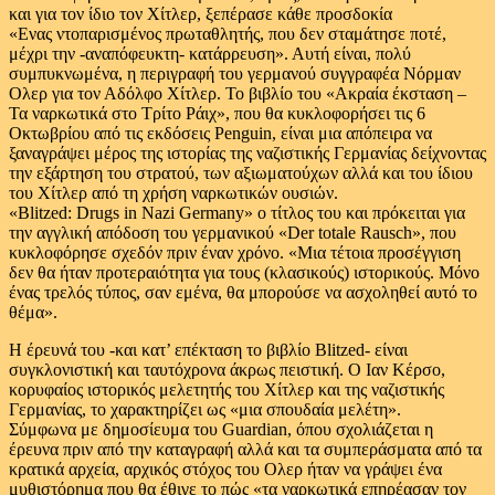
και για τον ίδιο τον Χίτλερ, ξεπέρασε κάθε προσδοκία
«Ενας ντοπαρισμένος πρωταθλητής, που δεν σταμάτησε ποτέ,
μέχρι την -αναπόφευκτη- κατάρρευση». Αυτή είναι, πολύ
συμπυκνωμένα, η περιγραφή του γερμανού συγγραφέα Νόρμαν
Ολερ για τον Αδόλφο Χίτλερ. Το βιβλίο του «Ακραία έκσταση –
Τα ναρκωτικά στο Τρίτο Ράιχ», που θα κυκλοφορήσει τις 6
Οκτωβρίου από τις εκδόσεις Penguin, είναι μια απόπειρα να
ξαναγράψει μέρος της ιστορίας της ναζιστικής Γερμανίας δείχνοντας
την εξάρτηση του στρατού, των αξιωματούχων αλλά και του ίδιου
του Χίτλερ από τη χρήση ναρκωτικών ουσιών.
«Blitzed: Drugs in Nazi Germany» ο τίτλος του και πρόκειται για
την αγγλική απόδοση του γερμανικού «Der totale Rausch», που
κυκλοφόρησε σχεδόν πριν έναν χρόνο. «Μια τέτοια προσέγγιση
δεν θα ήταν προτεραιότητα για τους (κλασικούς) ιστορικούς. Μόνο
ένας τρελός τύπος, σαν εμένα, θα μπορούσε να ασχοληθεί αυτό το
θέμα».
Η έρευνά του -και κατ’ επέκταση το βιβλίο Blitzed- είναι
συγκλονιστική και ταυτόχρονα άκρως πειστική. Ο Ιαν Κέρσο,
κορυφαίος ιστορικός μελετητής του Χίτλερ και της ναζιστικής
Γερμανίας, το χαρακτηρίζει ως «μια σπουδαία μελέτη».
Σύμφωνα με δημοσίευμα του Guardian, όπου σχολιάζεται η
έρευνα πριν από την καταγραφή αλλά και τα συμπεράσματα από τα
κρατικά αρχεία, αρχικός στόχος του Ολερ ήταν να γράψει ένα
μυθιστόρημα που θα έθιγε το πώς «τα ναρκωτικά επηρέασαν τον