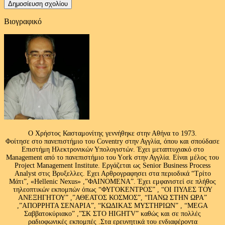
Βιογραφικό
Ο Χρήστος Κασταμονίτης γεννήθηκε στην Αθήνα το 1973.
Φοίτησε στο πανεπιστήμιο του Coventry στην Αγγλία, όπου και σπούδασε
Επιστήμη Ηλεκτρονικών Υπολογιστών. Έχει μεταπτυχιακό στο
Management από το πανεπιστήμιο του Υork στην Αγγλία. Είναι μέλος του
Project Management Institute. Εργάζεται ως Senior Business Process
Analyst στις Βρυξελλες. Εχει Αρθρογραφησει στα περιοδικά “Τρίτο
Μάτι”, «Hellenic Nexus» ,”ΦΑΙΝΟΜΕΝΑ”. Έχει εμφανιστεί σε πλήθος
τηλεοπτικών εκπομπών όπως “ΦΥΓΟΚΕΝΤΡΟΣ” , “ΟΙ ΠΥΛΕΣ ΤΟΥ
ΑΝΕΞΗΓΗΤΟΥ” ,”ΑΘΕΑΤΟΣ ΚΟΣΜΟΣ”, “ΠΑΝΩ ΣΤΗΝ ΩΡΑ”
,”ΑΠΟΡΡΗΤΑ ΣΕΝΑΡΙΑ”, “ΚΩΔΙΚΑΣ ΜΥΣΤΗΡΙΩΝ” , “MEGA
Σαββατοκύριακο” ,”ΣΚ ΣΤΟ HIGHTV” καθώς και σε πολλές
ραδιοφωνικές εκπομπές .Στα ερευνητικά του ενδιαφέροντα