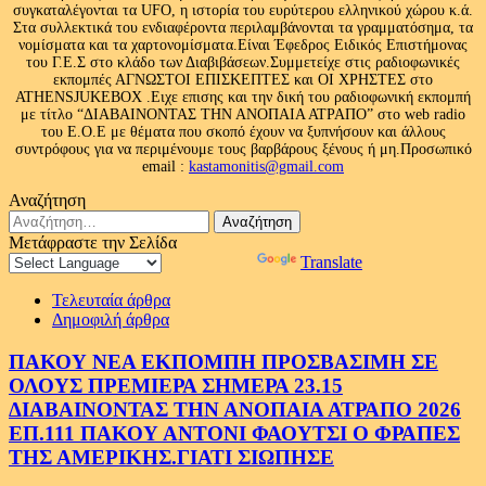
συγκαταλέγονται τα UFO, η ιστορία του ευρύτερου ελληνικού χώρου κ.ά.
Στα συλλεκτικά του ενδιαφέροντα περιλαμβάνονται τα γραμματόσημα, τα
νομίσματα και τα χαρτονομίσματα.Είναι Έφεδρος Ειδικός Επιστήμονας
του Γ.Ε.Σ στο κλάδο των Διαβιβάσεων.Συμμετείχε στις ραδιοφωνικές
εκπομπές ΑΓΝΩΣΤΟΙ ΕΠΙΣΚΕΠΤΕΣ και ΟΙ ΧΡΗΣΤΕΣ στο
ATHENSJUKEBOX .Ειχε επισης και την δική του ραδιοφωνική εκπομπή
με τίτλο “ΔΙΑΒΑΙΝΟΝΤΑΣ ΤΗΝ ΑΝΟΠΑΙΑ ΑΤΡΑΠΟ” στο web radio
του Ε.Ο.Ε με θέματα που σκοπό έχουν να ξυπνήσουν και άλλους
συντρόφους για να περιμένουμε τους βαρβάρους ξένους ή μη.Προσωπικό
email :
kastamonitis@gmail.com
Αναζήτηση
Αναζήτηση
για:
Μετάφραστε την Σελίδα
Powered by
Translate
Τελευταία άρθρα
Δημοφιλή άρθρα
ΠΑΚΟΥ ΝΕΑ ΕΚΠΟΜΠΗ ΠΡΟΣΒΑΣΙΜΗ ΣΕ
ΟΛΟΥΣ ΠΡΕΜΙΕΡΑ ΣΗΜΕΡΑ 23.15
ΔΙΑΒΑΙΝΟΝΤΑΣ ΤΗΝ ΑΝΟΠΑΙΑ ΑΤΡΑΠΟ 2026
ΕΠ.111 ΠΑΚΟΥ ΑΝΤΟΝΙ ΦΑΟΥΤΣΙ Ο ΦΡΑΠΕΣ
ΤΗΣ ΑΜΕΡΙΚΗΣ.ΓΙΑΤΙ ΣΙΩΠΗΣΕ