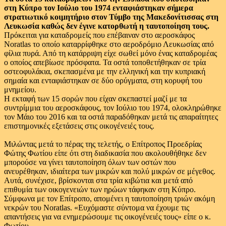
στη Κύπρο τον Ιούλιο του 1974 ενταφιάστηκαν σήμερα
στρατιωτικό κοιμητήριο στον Τύμβο της Μακεδονίτισσας στη
Λευκωσία καθώς δεν έγινε κατορθωτή η ταυτοποίηση τους.
Πρόκειται για καταδρομείς που επέβαιναν στο αεροσκάφος
Noratlas το οποίο καταρρίφθηκε στο αεροδρόμιο Λευκωσίας από
φίλια πυρά. Από τη κατάρριψη είχε σωθεί μόνο ένας καταδρομέας
ο οποίος απεβίωσε πρόσφατα. Τα οστά τοποθετήθηκαν σε τρία
οστεοφυλάκια, σκεπασμένα με την ελληνική και την κυπριακή
σημαία και ενταφιάστηκαν σε δύο ορύγματα, στη κορυφή του
μνημείου.
Η εκταφή των 15 σορών που είχαν σκεπαστεί μαζί με τα
συντρίμμια του αεροσκάφους, τον Ιούλιο του 1974, ολοκληρώθηκε
τον Μάιο του 2016 και τα οστά παραδόθηκαν μετά τις απαραίτητες
επιστημονικές εξετάσεις στις οικογένειές τους.
Μιλώντας μετά το πέρας της τελετής, ο Επίτροπος Προεδρίας
Φώτης Φωτίου είπε ότι στη διαδικασία που ακολουθήθηκε δεν
μπορούσε να γίνει ταυτοποίηση όλων των οστών που
ανευρέθηκαν, ιδιαίτερα των μικρών και πολύ μικρών σε μέγεθος.
Αυτά, συνέχισε, βρίσκονται στα τρία κιβώτια και μετά από
επιθυμία των οικογενειών των ηρώων τάφηκαν στη Κύπρο.
Σύμφωνα με τον Επίτροπο, απομένει η ταυτοποίηση τριών ακόμη
νεκρών του Noratlas. «Ευχόμαστε σύντομα να έχουμε τις
απαντήσεις για να ενημερώσουμε τις οικογένειές τους» είπε ο κ.
Φωτίου.