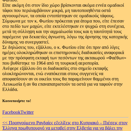
Είπε ακόμη ότι στον ίδιο χώρο βρίσκονται ακόμα εννέα ομαδικοί
τάφοι που περιλαμβάνουν μικρά, μη ταυτοποιηθέντα οστά
αγνοουμένων, τα οποία εντοπίστηκαν σε ομαδικούς τάφους.
Σύμφωνα με τον κ. Φωτίου πρόκειται για άτομα που, είτε έπεσαν
στο πεδίο των μαχών, είτε εκτελέστηκαν εν ψυχρώ στη συνέχεια,
μετά τη σύλληψη και την αιχμαλωσία τους και η ταυτότητά τους
παρέμεινε για δεκαετίες άγνωστη, λόγω της άρνησης της κατοχικής
δύναμης να συνεργαστεί.
Σε δηλώσεις του, εξάλλου, ο κ. Φωτίου είπε ότι πριν από λίγες
ημέρες ολοκληρώθηκαν οι επιστημονικές διαδικασίες αναφορικά
με την πρόσφατη εκταφή των πεσόντων της ακταιωρού «Φαέθων»
που βυθίστηκε το 1964 από τη τουρκική αεροπορία.
Ανέφερε εξάλλου ότι οι διαδικασίες στο σημείο εκταφής
ολοκληρώνονται, ενώ εναπόκειται στους συγγενείς να
αποφασίσουν αν οι οικείοι τους θα παραμείνουν θαμμένοι στη
Λευκωσία ή αν θα επαναπατριστούν τα οστά για να ταφούν στην
Ελλάδα.
Κοινοποιήστε το!
Facebook
Twitter
Continue
<< Προηγούμενο
Ραγδαίες εξελίξεις στο Κυπριακό – Πιέσεις στον
Έλληνα πρωθυπουργό να μεταβεί στην Ελβετία για να βάλει την