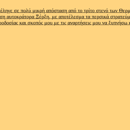
έληγε σε πολύ μικρή απόσταση από το τρίτο στενό των Θε
ρση αυτοκράτορα Ξέρξη, με αποτέλεσμα τα περσικά στρατεύ
προδοσίας και σκοπός μου με τις αναρτήσεις μου να ξυπνήσω