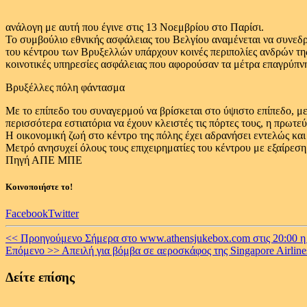
ανάλογη με αυτή που έγινε στις 13 Νοεμβρίου στο Παρίσι.
Το συμβούλιο εθνικής ασφάλειας του Βελγίου αναμένεται να συνεδρ
του κέντρου των Βρυξελλών υπάρχουν κοινές περιπολίες ανδρών της
κοινοτικές υπηρεσίες ασφάλειας που αφορούσαν τα μέτρα επαγρύπ
Βρυξέλλες πόλη φάντασμα
Με το επίπεδο του συναγερμού να βρίσκεται στο ύψιστο επίπεδο, με
περισσότερα εστιατόρια να έχουν κλειστές τις πόρτες τους, η πρωτε
Η οικονομική ζωή στο κέντρο της πόλης έχει αδρανήσει εντελώς κα
Μετρό ανησυχεί όλους τους επιχειρηματίες του κέντρου με εξαίρεση
Πηγή ΑΠΕ ΜΠΕ
Κοινοποιήστε το!
Facebook
Twitter
Continue
<< Προηγούμενο
Σήμερα στο www.athensjukebox.com στις 20:00 
Επόμενο >>
Απειλή για βόμβα σε αεροσκάφος της Singapore Airline
Reading
Δείτε επίσης