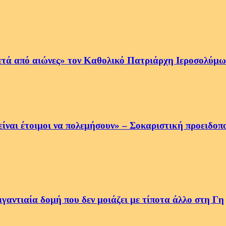
ετά από αιώνες» τον Καθολικό Πατριάρχη Ιεροσολύμων
να είναι έτοιμοι να πολεμήσουν» – Σοκαριστική προειδ
αντιαία δομή που δεν μοιάζει με τίποτα άλλο στη Γη