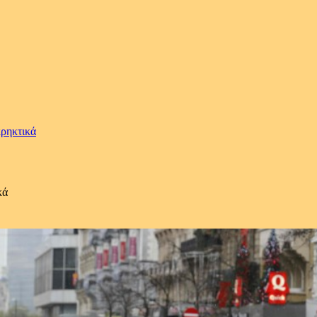
κρηκτικά
κά