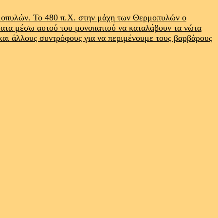
ρμοπυλών. Το 480 π.Χ. στην μάχη των Θερμοπυλών ο
ματα μέσω αυτού του μονοπατιού να καταλάβουν τα νώτα
 και άλλους συντρόφους για να περιμένουμε τους βαρβάρους