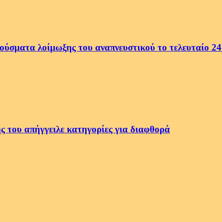
ρούσματα λοίμωξης του αναπνευστικού το τελευταίο 2
ς του απήγγειλε κατηγορίες για διαφθορά