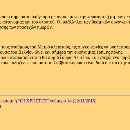
ιάσει σήμερα το απόγευμα με αντικείμενο την παράταση ή μη των μέ
 αστυνομίας και του στρατού. Οι υπάλληλοι των θεσμικών οργάνων τ
νησης των προσεχών ημερών.
 τους σταθμούς του Μετρό κλειστούς, τις συγκοινωνίες να υπολειτουρ
ύουσα του Βελγίου δίνει και σήμερα την εικόνα μίας έρημης πόλης.
ι όλοι αναρωτιούνται τι θα συμβεί αύριο Δευτέρα. Το ενδεχόμενο πα
 τους ταξιτζήδες που αυτό το Σαββατοκύριακο είναι δυσεύρετοι στην
η εκπομπή “ΟΙ ΧΡΗΣΤΕΣ” νούμερο 14 (22/11/2015)
s