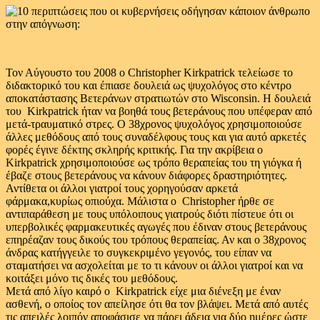
Τον Αύγουστο του 2008 ο Christopher Kirkpatrick τελείωσε το
διδακτορικό του και έπιασε δουλειά ως ψυχολόγος στο κέντρο
αποκατάστασης Βετεράνων στρατιωτών στο Wisconsin. Η δουλειά
του Kirkpatrick ήταν να βοηθά τους βετεράνους που υπέφεραν από
μετά-τραυματικό στρες. Ο 38χρονος ψυχολόγος χρησιμοποιούσε
άλλες μεθόδους από τους συναδέλφους τους και για αυτό αρκετές
φορές έγινε δέκτης σκληρής κριτικής. Για την ακρίβεια ο
Kirkpatrick χρησιμοποιούσε ως τρόπο θεραπείας του τη γιόγκα ή
έβαζε στους βετεράνους να κάνουν διάφορες δραστηριότητες.
Αντίθετα οι άλλοι γιατροί τους χορηγούσαν αρκετά
φάρμακα,κυρίως οπιούχα. Μάλιστα ο Christopher ήρθε σε
αντιπαράθεση με τους υπόλοιπους γιατρούς διότι πίστευε ότι οι
υπερβολικές φαρμακευτικές αγωγές που έδιναν στους βετεράνους
επηρέαζαν τους δικούς του τρόπους θεραπείας. Αν και ο 38χρονος
άνδρας κατήγγειλε το συγκεκριμένο γεγονός, του είπαν να
σταματήσει να ασχολείται με το τι κάνουν οι άλλοι γιατροί και να
κοιτάξει μόνο τις δικές του μεθόδους.
Μετά από λίγο καιρό ο Kirkpatrick είχε μια διένεξη με έναν
ασθενή, ο οποίος τον απείλησε ότι θα τον βλάψει. Μετά από αυτές
τις απειλές λοιπόν αποφάσισε να πάρει άδεια για δύο ημέρες ώστε