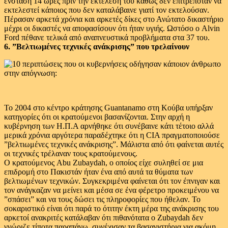
ένσταση 14 ώρες πριν την εκτέλεση του καθώς δεν επιτρεπόταν να
εκτελεστεί κάποιος που δεν καταλάβαινε γιατί τον εκτελούσαν.
Πέρασαν αρκετά χρόνια και αρκετές δίκες στο Ανώτατο δικαστήριο
μέχρι οι δικαστές να αποφασίσουν ότι ήταν υγιής. Ωστόσο ο Alvin
Ford πέθανε τελικά από αναπνευστικά προβλήματα στα 37 του.
6. ”Βελτιωμένες τεχνικές ανάκρισης” που τρελαίνουν
Το 2004 στο κέντρο κράτησης Guantanamo στη Κούβα υπήρξαν
κατηγορίες ότι οι κρατούμενοι βασανίζονται. Στην αρχή η
κυβέρνηση των Η.Π.Α αρνήθηκε ότι συνέβαινε κάτι τέτοιο αλλά
μερικά χρόνια αργότερα παραδέχτηκε ότι η CIA πραγματοποιούσε
”βελτιωμένες τεχνικές ανάκρισης”. Μάλιστα από ότι φαίνεται αυτές
οι τεχνικές τρέλαναν τους κρατούμενους.
Ο κρατούμενος Abu Zubaydah, ο οποίος είχε συληθεί σε μια
επιδρομή στο Πακιστάν ήταν ένα από αυτά τα θύματα των
βελτιωμένων τεχνικών. Συγκεκριμένα φαίνεται ότι τον έπνιγαν και
τον ανάγκαζαν να μείνει και μέσα σε ένα φέρετρο προκειμένου να
”σπάσει” και να τους δώσει τις πληροφορίες που ήθελαν. Το
σοκαριστικό είναι ότι παρά το ότιτην έκτη μέρα της ανάκρισης του
αρκετοί ανακριτές κατάλαβαν ότι πιθανότατα ο Zubaydah δεν
γνώριζε τίποτα παραπάνω, συνέχισαν τα βασανιστήρια για ακόμη