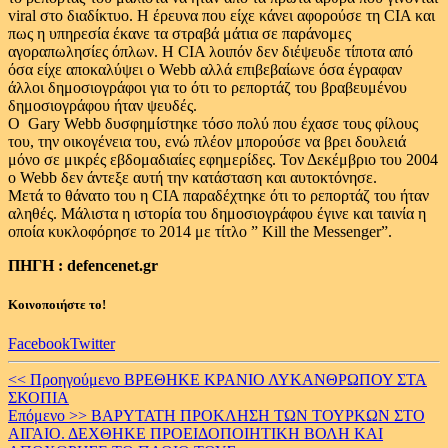
viral στο διαδίκτυο. Η έρευνα που είχε κάνει αφορούσε τη CIA και
πως η υπηρεσία έκανε τα στραβά μάτια σε παράνομες
αγοραπωλησίες όπλων. Η CIA λοιπόν δεν διέψευδε τίποτα από
όσα είχε αποκαλύψει ο Webb αλλά επιβεβαίωνε όσα έγραφαν
άλλοι δημοσιογράφοι για το ότι το ρεπορτάζ του βραβευμένου
δημοσιογράφου ήταν ψευδές.
Ο Gary Webb δυσφημίστηκε τόσο πολύ που έχασε τους φίλους
του, την οικογένεια του, ενώ πλέον μπορούσε να βρει δουλειά
μόνο σε μικρές εβδομαδιαίες εφημερίδες. Τον Δεκέμβριο του 2004
ο Webb δεν άντεξε αυτή την κατάσταση και αυτοκτόνησε.
Μετά το θάνατο του η CIA παραδέχτηκε ότι το ρεπορτάζ του ήταν
αληθές. Μάλιστα η ιστορία του δημοσιογράφου έγινε και ταινία η
οποία κυκλοφόρησε το 2014 με τίτλο ” Kill the Messenger”.
ΠΗΓΗ : defencenet.gr
Κοινοποιήστε το!
Facebook
Twitter
Continue
<< Προηγούμενο
ΒΡΕΘΗΚΕ ΚΡΑΝΙΟ ΛΥΚΑΝΘΡΩΠΟΥ ΣΤΑ
ΣΚΟΠΙΑ
Reading
Επόμενο >>
ΒΑΡΥΤΑΤΗ ΠΡΟΚΛΗΣΗ ΤΩΝ ΤΟΥΡΚΩΝ ΣΤΟ
ΑΙΓΑΙΟ. ΔΕΧΘΗΚΕ ΠΡΟΕΙΔΟΠΟΙΗΤΙΚΗ ΒΟΛΗ ΚΑΙ