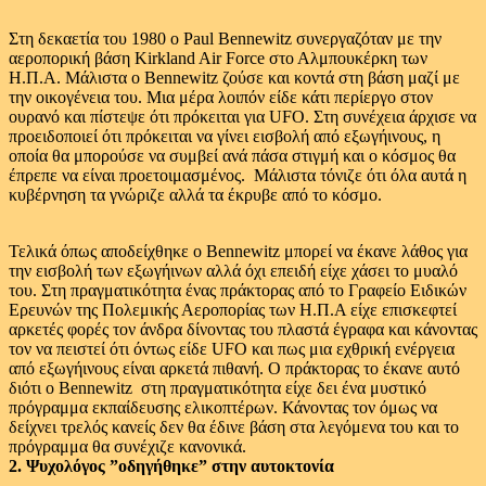
Στη δεκαετία του 1980 ο Paul Bennewitz συνεργαζόταν με την
αεροπορική βάση Kirkland Air Force στο Αλμπουκέρκη των
Η.Π.Α. Μάλιστα ο Bennewitz ζούσε και κοντά στη βάση μαζί με
την οικογένεια του. Μια μέρα λοιπόν είδε κάτι περίεργο στον
ουρανό και πίστεψε ότι πρόκειται για UFO. Στη συνέχεια άρχισε να
προειδοποιεί ότι πρόκειται να γίνει εισβολή από εξωγήινους, η
οποία θα μπορούσε να συμβεί ανά πάσα στιγμή και ο κόσμος θα
έπρεπε να είναι προετοιμασμένος. Μάλιστα τόνιζε ότι όλα αυτά η
κυβέρνηση τα γνώριζε αλλά τα έκρυβε από το κόσμο.
Τελικά όπως αποδείχθηκε ο Bennewitz μπορεί να έκανε λάθος για
την εισβολή των εξωγήινων αλλά όχι επειδή είχε χάσει το μυαλό
του. Στη πραγματικότητα ένας πράκτορας από το Γραφείο Ειδικών
Ερευνών της Πολεμικής Αεροπορίας των Η.Π.Α είχε επισκεφτεί
αρκετές φορές τον άνδρα δίνοντας του πλαστά έγραφα και κάνοντας
τον να πειστεί ότι όντως είδε UFO και πως μια εχθρική ενέργεια
από εξωγήινους είναι αρκετά πιθανή. Ο πράκτορας το έκανε αυτό
διότι ο Bennewitz στη πραγματικότητα είχε δει ένα μυστικό
πρόγραμμα εκπαίδευσης ελικοπτέρων. Κάνοντας τον όμως να
δείχνει τρελός κανείς δεν θα έδινε βάση στα λεγόμενα του και το
πρόγραμμα θα συνέχιζε κανονικά.
2. Ψυχολόγος ”οδηγήθηκε” στην αυτοκτονία