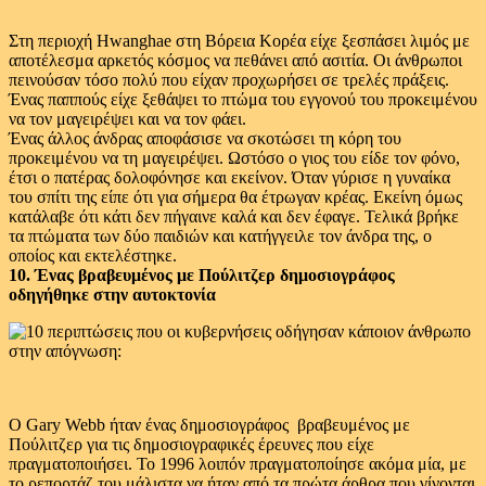
Στη περιοχή Hwanghae στη Βόρεια Κορέα είχε ξεσπάσει λιμός με
αποτέλεσμα αρκετός κόσμος να πεθάνει από ασιτία. Οι άνθρωποι
πεινούσαν τόσο πολύ που είχαν προχωρήσει σε τρελές πράξεις.
Ένας παππούς είχε ξεθάψει το πτώμα του εγγονού του προκειμένου
να τον μαγειρέψει και να τον φάει.
Ένας άλλος άνδρας αποφάσισε να σκοτώσει τη κόρη του
προκειμένου να τη μαγειρέψει. Ωστόσο ο γιος του είδε τον φόνο,
έτσι ο πατέρας δολοφόνησε και εκείνον. Όταν γύρισε η γυναίκα
του σπίτι της είπε ότι για σήμερα θα έτρωγαν κρέας. Εκείνη όμως
κατάλαβε ότι κάτι δεν πήγαινε καλά και δεν έφαγε. Τελικά βρήκε
τα πτώματα των δύο παιδιών και κατήγγειλε τον άνδρα της, ο
οποίος και εκτελέστηκε.
10. Ένας βραβευμένος με Πούλιτζερ δημοσιογράφος
οδηγήθηκε στην αυτοκτονία
Ο Gary Webb ήταν ένας δημοσιογράφος βραβευμένος με
Πούλιτζερ για τις δημοσιογραφικές έρευνες που είχε
πραγματοποιήσει. Το 1996 λοιπόν πραγματοποίησε ακόμα μία, με
το ρεπορτάζ του μάλιστα να ήταν από τα πρώτα άρθρα που γίνονται