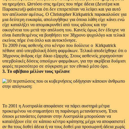
να ηρεμήσει. Ωστόσο στις ημέρες που πήρε άδεια (Δευτέρα και
Παρασκευή) φαίνεται ότι δεν επιτρεπόταν να λείψει και για αυτό
τον απέλυσαν αμέσως. Ο Christopher Kirkpatrick παρακαλούσε για
μια δεύτερη ευκαιρία, απολογήθηκε για όποια λάθη είχε κάνει ενώ
είχε καταλήξει να απομακρυνθεί από τους φίλους και την
οικογένεια του μετά την απόλυση του. Κανείς όμως δεν έδειχνε να
είναι διατεθειμένος να βοηθήσει τον 38χρονο ψυχολόγο και τελικά
εκείνος πήρε ένα όπλο και αυτοκτόνησε.
Το 2009 ένας ασθενής στο κέντρο που δούλευε ο Kirkpatrick
πέθανε από υπερβολική δόση φαρμάκων. Τελικά αποδείχθηκε ότι ο
38χρονος άνδρας είχε δίκιο εξαρχής. Στους ασθενείς χορηγούνταν
υπερβολικές δόσεις οπιούχων φαρμάκων, για την ακρίβεια δυόμισι
φορές περισσότερο σε σύγκριση με τον εθνικό μέσο όρο.
3. Το αβέβαιο μέλλον τους τρέλανε
Το 2001 η Αυστραλία αποφάσισε να πάρει αυστηρά μέτρα
προκειμένου να σταματήσει τη παράνομη μετανάστευση. Έτσι
όποιοι μετανάστες έφταναν στην Αυστραλία μπορούσαν να
καταλήξουν είτε σε κάποιο κέντρο κράτησης μέχρι να αποφασιστεί
αν θα τους δοθεί άδεια ή να τους δοθεί μια προσωρινή άδεια χωρίς