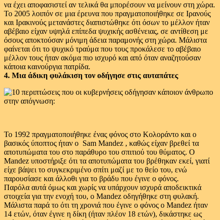
να έχει αποφασιστεί αν τελικά θα μπορέσουν να μείνουν στη χώρα.
Το 2005 λοιπόν σε μια έρευνα που πραγματοποιήθηκε σε Ιρανούς
και Ιρακινούς μετανάστες διαπιστώθηκε ότι όσων το μέλλον ήταν
αβέβαιο είχαν υψηλά επίπεδα ψυχικής ασθένειας, σε αντίθεση με
όσους αποκτούσαν μόνιμη άδεια παραμονής στη χώρα. Μάλιστα
φαίνεται ότι το ψυχικό τραύμα που τους προκάλεσε το αβέβαιο
μέλλον τους ήταν ακόμα πιο ισχυρό και από όταν αναζητούσαν
κάποια καινούργια πατρίδα.
4. Μια άδικη φυλάκιση τον οδήγησε στις αυταπάτες
Το 1992 πραγματοποιήθηκε ένας φόνος στο Κολοράντο και ο
βασικός ύποπτος ήταν ο Sam Mandez , καθώς είχαν βρεθεί τα
αποτυπώματα του στο παράθυρο του σπιτιού του θύματος. Ο
Mandez υποστήριξε ότι τα αποτυπώματα του βρέθηκαν εκεί, γιατί
είχε βάψει το συγκεκριμένο σπίτι μαζί με το θείο του, ενώ
παρουσίασε και άλλοθι για το βράδυ που έγινε ο φόνος.
Παρόλα αυτά όμως και χωρίς να υπάρχουν ισχυρά αποδεικτικά
στοιχεία για την ενοχή του, ο Mandez οδηγήθηκε στη φυλακή.
Μάλιστα παρά το ότι τη χρονιά που έγινε ο φόνος ο Mandez ήταν
14 ετών, όταν έγινε η δίκη (ήταν πλέον 18 ετών), δικάστηκε ως