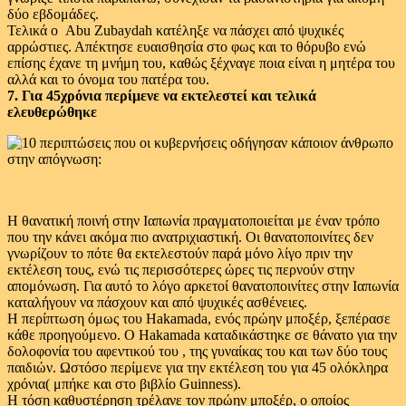
δύο εβδομάδες.
Τελικά ο Abu Zubaydah κατέληξε να πάσχει από ψυχικές
αρρώστιες. Απέκτησε ευαισθησία στο φως και το θόρυβο ενώ
επίσης έχανε τη μνήμη του, καθώς ξέχναγε ποια είναι η μητέρα του
αλλά και το όνομα του πατέρα του.
7. Για 45χρόνια περίμενε να εκτελεστεί και τελικά
ελευθερώθηκε
Η θανατική ποινή στην Ιαπωνία πραγματοποιείται με έναν τρόπο
που την κάνει ακόμα πιο ανατριχιαστική. Οι θανατοποινίτες δεν
γνωρίζουν το πότε θα εκτελεστούν παρά μόνο λίγο πριν την
εκτέλεση τους, ενώ τις περισσότερες ώρες τις περνούν στην
απομόνωση. Για αυτό το λόγο αρκετοί θανατοποινίτες στην Ιαπωνία
καταλήγουν να πάσχουν και από ψυχικές ασθένειες.
Η περίπτωση όμως του Hakamada, ενός πρώην μποξέρ, ξεπέρασε
κάθε προηγούμενο. Ο Hakamada καταδικάστηκε σε θάνατο για την
δολοφονία του αφεντικού του , της γυναίκας του και των δύο τους
παιδιών. Ωστόσο περίμενε για την εκτέλεση του για 45 ολόκληρα
χρόνια( μπήκε και στο βιβλίο Guinness).
Η τόση καθυστέρηση τρέλανε τον πρώην μποξέρ, ο οποίος