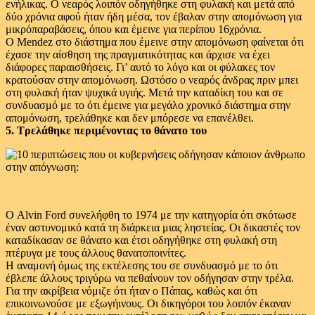
ενήλικας. Ο νεαρός λοιπόν οδηγήθηκε στη φυλακή και μετά από
δύο χρόνια αφού ήταν ήδη μέσα, τον έβαλαν στην απομόνωση για
μικρόπαραβάσεις, όπου και έμεινε για περίπου 16χρόνια.
Ο Mendez στο διάστημα που έμεινε στην απομόνωση φαίνεται ότι
έχασε την αίσθηση της πραγματικότητας και άρχισε να έχει
διάφορες παραισθήσεις. Γι’ αυτό το λόγο και οι φύλακες τον
κρατούσαν στην απομόνωση. Ωστόσο ο νεαρός άνδρας πριν μπει
στη φυλακή ήταν ψυχικά υγιής. Μετά την καταδίκη του και σε
συνδυασμό με το ότι έμεινε για μεγάλο χρονικό διάστημα στην
απομόνωση, τρελάθηκε και δεν μπόρεσε να επανέλθει.
5. Τρελάθηκε περιμένοντας το θάνατο του
Ο Alvin Ford συνελήφθη το 1974 με την κατηγορία ότι σκότωσε
έναν αστυνομικό κατά τη διάρκεια μιας ληστείας. Οι δικαστές τον
καταδίκασαν σε θάνατο και έτσι οδηγήθηκε στη φυλακή στη
πτέρυγα με τους άλλους θανατοποινίτες.
Η αναμονή όμως της εκτέλεσης του σε συνδυασμό με το ότι
έβλεπε άλλους τριγύρω να πεθαίνουν τον οδήγησαν στην τρέλα.
Για την ακρίβεια νόμιζε ότι ήταν ο Πάπας, καθώς και ότι
επικοινωνούσε με εξωγήινους. Οι δικηγόροι του λοιπόν έκαναν