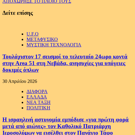
ΑΠΟΧΩΡΗΣΕ ΤΟ ΠΛΟΙΟ ΤΟΥΣ
Δείτε επίσης
U.F.O
ΜΕΤΑΦΥΣΙΚΟ
ΜΥΣΤΙΚΗ ΤΕΧΝΟΛΟΓΙΑ
Τουλάχιστον 17 σεισμοί το τελευταίο 24ωρο κοντά
στην Area 51 στη Νεβάδα, ανησυχίες για υπόγειες
δοκιμές όπλων
30 Απριλίου 2026
ΔΙΑΦΟΡΑ
ΕΛΛΑΔΑ
ΝΕΑ ΤΑΞΗ
ΠΟΛΙΤΙΚΗ
Η ισραηλινή αστυνομία εμπόδισε «για πρώτη φορά
μετά από αιώνες» τον Καθολικό Πατριάρχη
Ιεροσολύμων να εισέλθει στον Πανάγιο Τάφο