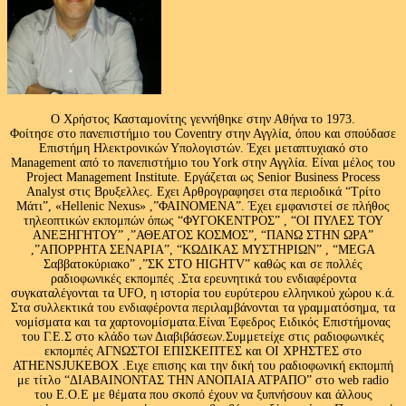
Ο Χρήστος Κασταμονίτης γεννήθηκε στην Αθήνα το 1973.
Φοίτησε στο πανεπιστήμιο του Coventry στην Αγγλία, όπου και σπούδασε
Επιστήμη Ηλεκτρονικών Υπολογιστών. Έχει μεταπτυχιακό στο
Management από το πανεπιστήμιο του Υork στην Αγγλία. Είναι μέλος του
Project Management Institute. Εργάζεται ως Senior Business Process
Analyst στις Βρυξελλες. Εχει Αρθρογραφησει στα περιοδικά “Τρίτο
Μάτι”, «Hellenic Nexus» ,”ΦΑΙΝΟΜΕΝΑ”. Έχει εμφανιστεί σε πλήθος
τηλεοπτικών εκπομπών όπως “ΦΥΓΟΚΕΝΤΡΟΣ” , “ΟΙ ΠΥΛΕΣ ΤΟΥ
ΑΝΕΞΗΓΗΤΟΥ” ,”ΑΘΕΑΤΟΣ ΚΟΣΜΟΣ”, “ΠΑΝΩ ΣΤΗΝ ΩΡΑ”
,”ΑΠΟΡΡΗΤΑ ΣΕΝΑΡΙΑ”, “ΚΩΔΙΚΑΣ ΜΥΣΤΗΡΙΩΝ” , “MEGA
Σαββατοκύριακο” ,”ΣΚ ΣΤΟ HIGHTV” καθώς και σε πολλές
ραδιοφωνικές εκπομπές .Στα ερευνητικά του ενδιαφέροντα
συγκαταλέγονται τα UFO, η ιστορία του ευρύτερου ελληνικού χώρου κ.ά.
Στα συλλεκτικά του ενδιαφέροντα περιλαμβάνονται τα γραμματόσημα, τα
νομίσματα και τα χαρτονομίσματα.Είναι Έφεδρος Ειδικός Επιστήμονας
του Γ.Ε.Σ στο κλάδο των Διαβιβάσεων.Συμμετείχε στις ραδιοφωνικές
εκπομπές ΑΓΝΩΣΤΟΙ ΕΠΙΣΚΕΠΤΕΣ και ΟΙ ΧΡΗΣΤΕΣ στο
ATHENSJUKEBOX .Ειχε επισης και την δική του ραδιοφωνική εκπομπή
με τίτλο “ΔΙΑΒΑΙΝΟΝΤΑΣ ΤΗΝ ΑΝΟΠΑΙΑ ΑΤΡΑΠΟ” στο web radio
του Ε.Ο.Ε με θέματα που σκοπό έχουν να ξυπνήσουν και άλλους