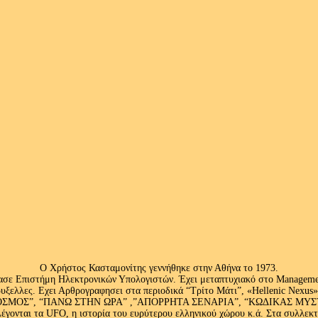
Ο Χρήστος Κασταμονίτης γεννήθηκε στην Αθήνα το 1973.
ασε Επιστήμη Ηλεκτρονικών Υπολογιστών. Έχει μεταπτυχιακό στο Management
ς Βρυξελλες. Εχει Αρθρογραφησει στα περιοδικά “Τρίτο Μάτι”, «Hellenic N
ΟΣ”, “ΠΑΝΩ ΣΤΗΝ ΩΡΑ” ,”ΑΠΟΡΡΗΤΑ ΣΕΝΑΡΙΑ”, “ΚΩΔΙΚΑΣ ΜΥΣΤΗΡΙ
έγονται τα UFO, η ιστορία του ευρύτερου ελληνικού χώρου κ.ά. Στα συλλεκ