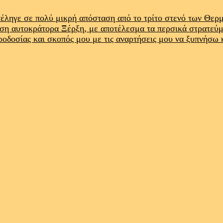
έληγε σε πολύ μικρή απόσταση από το τρίτο στενό των Θε
ρση αυτοκράτορα Ξέρξη, με αποτέλεσμα τα περσικά στρατεύ
προδοσίας και σκοπός μου με τις αναρτήσεις μου να ξυπνήσω