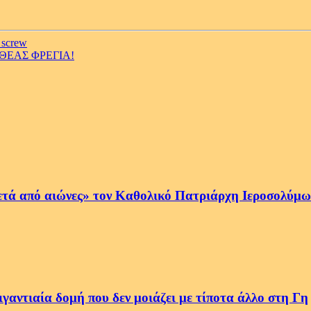
 screw
ΘΕΑΣ ΦΡΕΓΙΑ!
ετά από αιώνες» τον Καθολικό Πατριάρχη Ιεροσολύμων
αντιαία δομή που δεν μοιάζει με τίποτα άλλο στη Γη