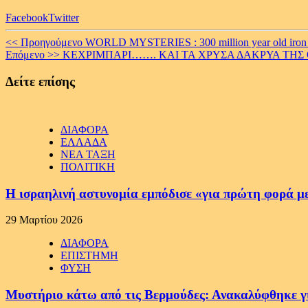
Facebook
Twitter
Continue
<< Προηγούμενο
WORLD MYSTERIES : 300 million year old iron
Επόμενο >>
ΚΕΧΡΙΜΠΑΡΙ……. ΚΑΙ ΤΑ ΧΡΥΣΑ ΔΑΚΡΥΑ ΤΗΣ 
Reading
Δείτε επίσης
ΔΙΑΦΟΡΑ
ΕΛΛΑΔΑ
ΝΕΑ ΤΑΞΗ
ΠΟΛΙΤΙΚΗ
Η ισραηλινή αστυνομία εμπόδισε «για πρώτη φορά μ
29 Μαρτίου 2026
ΔΙΑΦΟΡΑ
ΕΠΙΣΤΗΜΗ
ΦΥΣΗ
Μυστήριο κάτω από τις Βερμούδες: Ανακαλύφθηκε γιγ