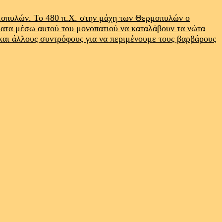
ρμοπυλών. Το 480 π.Χ. στην μάχη των Θερμοπυλών ο
ματα μέσω αυτού του μονοπατιού να καταλάβουν τα νώτα
 και άλλους συντρόφους για να περιμένουμε τους βαρβάρους