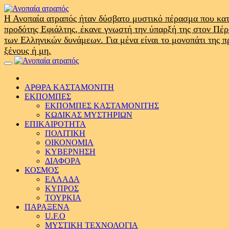
Skip
to
Η Ανοπαία ατραπός ήταν δύσβατο μυστικό πέρασμα που κατ
content
προδότης Εφιάλτης, έκανε γνωστή την ύπαρξή της στον Πέ
των Ελληνικών δυνάμεων. Για μένα είναι το μονοπάτι της 
ξένους ή μη.
Primary
Menu
ΑΡΘΡΑ ΚΑΣΤΑΜΟΝΙΤΗ
ΕΚΠΟΜΠΕΣ
ΕΚΠΟΜΠΕΣ ΚΑΣΤΑΜΟΝΙΤΗΣ
ΚΩΔΙΚΑΣ ΜΥΣΤΗΡΙΩΝ
ΕΠΙΚΑΙΡΟΤΗΤΑ
ΠΟΛΙΤΙΚΗ
ΟΙΚΟΝΟΜΙΑ
ΚΥΒΕΡΝΗΣΗ
ΔΙΑΦΟΡΑ
ΚΟΣΜΟΣ
ΕΛΛΑΔΑ
ΚΥΠΡΟΣ
ΤΟΥΡΚΙΑ
ΠΑΡΑΞΕΝΑ
U.F.O
ΜΥΣΤΙΚΗ ΤΕΧΝΟΛΟΓΙΑ