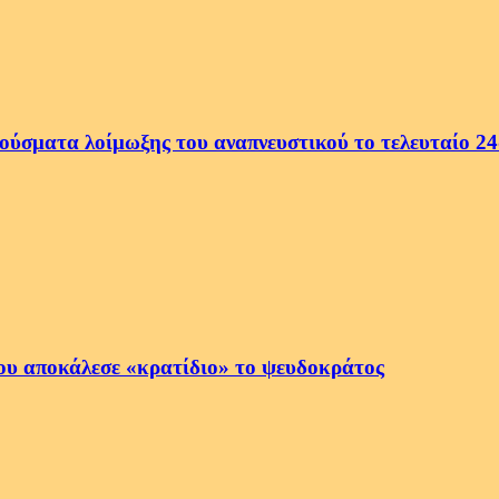
ρούσματα λοίμωξης του αναπνευστικού το τελευταίο 2
ου αποκάλεσε «κρατίδιο» το ψευδοκράτος