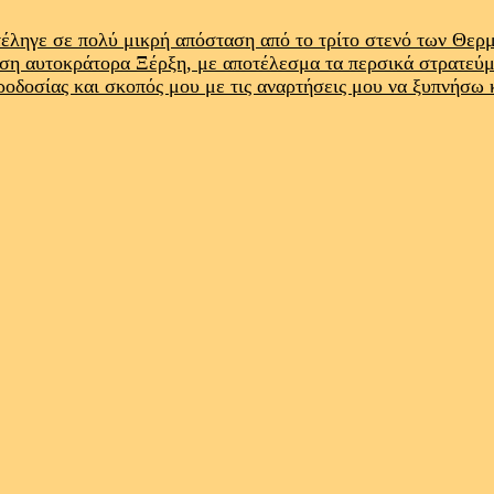
έληγε σε πολύ μικρή απόσταση από το τρίτο στενό των Θε
ρση αυτοκράτορα Ξέρξη, με αποτέλεσμα τα περσικά στρατεύ
προδοσίας και σκοπός μου με τις αναρτήσεις μου να ξυπνήσω