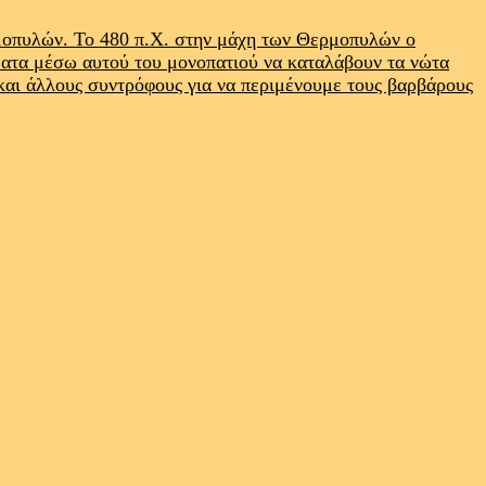
ρμοπυλών. Το 480 π.Χ. στην μάχη των Θερμοπυλών ο
ματα μέσω αυτού του μονοπατιού να καταλάβουν τα νώτα
 και άλλους συντρόφους για να περιμένουμε τους βαρβάρους