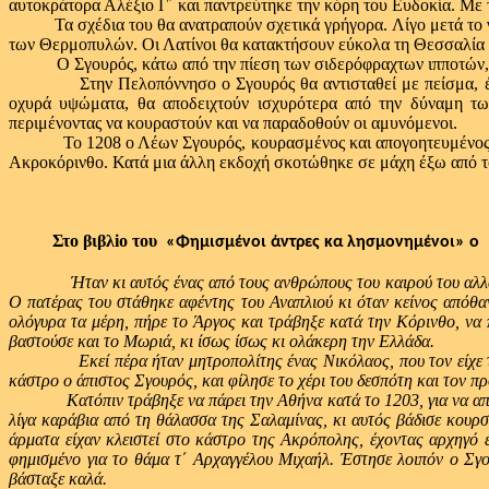
αυτοκράτορα Αλέξιο Γ΄ και παντρεύτηκε την κόρη του Ευδοκία. Με τ
Τα σχέδια του θα ανατραπούν σχετικά γρήγορα. Λίγο μετά το γάμ
των Θερμοπυλών. Οι Λατίνοι θα κατακτήσουν εύκολα τη Θεσσαλία π
Ο Σγουρός, κάτω από την πίεση των σιδερόφραχτων ιπποτών, θ
Στην Πελοπόννησο ο Σγουρός θα αντισταθεί με πείσμα, έχοντας
οχυρά υψώματα, θα αποδειχτούν ισχυρότερα από την δύναμη των
περιμένοντας να κουραστούν και να παραδοθούν οι αμυνόμενοι.
Το 1208 ο Λέων Σγουρός, κουρασμένος και απογοητευμένος από τ
Ακροκόρινθο. Κατά μια άλλη εκδοχή σκοτώθηκε σε μάχη έξω από τ
Στο βιβλio του
«Φημισμένοι άντρες κα λησμονημένοι» ο
Ήταν κι αυτός ένας από τους ανθρώπους του καιρού του αλ
Ο πατέρας του στάθηκε αφέντης του Αναπλιού κι όταν κείνος απόθανε
ολόγυρα τα μέρη, πήρε το Άργος και τράβηξε κατά την Κόρινθο, να 
βαστούσε και το Μωριά, κι ίσως ίσως κι ολάκερη την Ελλάδα.
Εκεί πέρα ήταν μητροπολίτης ένας Νικόλαος, που τον είχε τυρανν
κάστρο ο άπιστος Σγουρός, και φίλησε το χέρι του δεσπότη και τον π
Κατόπιν τράβηξε να πάρει την Αθήνα κατά το 1203, για να απλώσει
λίγα καράβια από τη θάλασσα της Σαλαμίνας, κι αυτός βάδισε κουρ
άρματα είχαν κλειστεί στο κάστρο της Ακρόπολης, έχοντας αρχηγό
φημισμένο για το θάμα τ΄ Αρχαγγέλου Μιχαήλ. Έστησε λοιπόν ο Σγο
βάσταξε καλά.