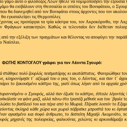
ο γάμο αυτό ο φιλόδοξος Λέων ήθελε να νομιμοποιήσει την εξουσία το
ο θα εισβάλουν στη Θεσσαλία οι ιππότες του Βονιφάτιου, ο Σγουρό
ου θα διανεμηθεί από τον Βονιφάτιο στους άρχοντες που τον ακολο
α εγκαταλείψει τις Θερμοπύλες
 ως προπύργια τα τρία κάστρα του, τον Ακροκόρινθο, την Ακρον
 Φράγκων κατακτητών. Καθώς οι τελευταίοι δεν διέθεταν πολιορκ
ην εξέλιξη των πραγμάτων και θέλοντας να αποφύγει την παράδοση
ο Ναύπλιο.
 ΦΩΤΗΣ ΚΟΝΤΟΓΛΟΥ γράφει για τον Λέοντα Σγουρό:
λά στάθηκε πολύ ζουρλός πεισματάρης κι ακατάστατος. Φανερώθηκε το
, κληρονόμησε τ΄ αξίωμά του ο γιος του, ο Λέοντας, και σαν τ΄ άγρι
πάρει το ξακουσμένο κάστρο της, γιατί όπως λέγαν από τα αρχαία χρό
ισμένο ο Σγουρός, αλλά σαν έζωσε το κάστρο, έστειλε λέγοντάς του 
ροσκάλεσε να φάνε μαζί, αλλά πάνω στο τραπέζι μέθυσε και του ΄βγαλε τ
 το βασίλειό του και πέρα από το Μωριά. Πέρασε λοιπόν το Εξαμίλι, 
σεύοντας σκληρά κάθε χώρα και χωριό πόβρισκε μπροστά του κι έφτασε
 έναν αγιασμένο και σοφό άνθρωπο, το δεσπότη Μιχαήλ Ακομινάτο, πο
υρός μηχανές της πολιορκίας, φαλκούνια, χελώνες κι αρκουδάμαξα και