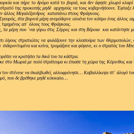
και πήρε το δρόμο κατά το βοριά, και δεν άφησε χλωρό κλαρί πο
ανε στρατό της προκοπής μηδέ αρχηγούς να τους κυβερνήσουνε. Έφταξε λ
 σαν άλλος Μεγαλέξανδρος καταπάνω στους Φράγκους.
ός, στα βορινά μέρη ανεμόδερνε ολοένα τον κόσμο ένας άλλος αιμ
, τιμημένος απ΄ όλους τους Φράγκους.
έρη που ΄ναι γύρω στις Σέρρες και στη Βέροια και κατάντησε μέχρ
υς στρατιώτες να φυλάξουνε την κλεισούρα των Θερμοπυλών, σαν 
γα σιδεροντυμένα και κείνα, τρομάξανε και φύγανε, κι ο στρατός του Μ
ι να κρατήσει τα δικά του τα κάστρα.
ο Μωριά με πολύ στράτευμα κι έπιασε τη χώρα της Κόρινθος και τ΄ 
στένευε να σκαλβωθεί, αλλοφρόνησε… Καβαλλίκεψε στ΄ άλογό του, πο
ρεμό, που δε βρέθηκε μηδέ κόκκαλο…