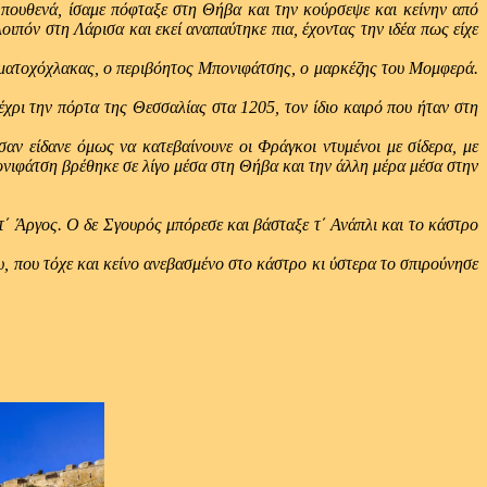
υθενά, ίσαμε πόφταξε στη Θήβα και την κούρσεψε και κείνην από
οιπόν στη Λάρισα και εκεί αναπαύτηκε πια, έχοντας την ιδέα πως είχε
ατοχόχλακας, ο περιβόητος Μπονιφάτσης, ο μαρκέζης του Μομφερά.
ι την πόρτα της Θεσσαλίας στα 1205, τον ίδιο καιρό που ήταν στη
είδανε όμως να κατεβαίνουνε οι Φράγκοι ντυμένοι με σίδερα, με
πονιφάτση βρέθηκε σε λίγο μέσα στη Θήβα και την άλλη μέρα μέσα στην
Άργος. Ο δε Σγουρός μπόρεσε και βάσταξε τ΄ Ανάπλι και το κάστρο
υ τόχε και κείνο ανεβασμένο στο κάστρο κι ύστερα το σπιρούνησε