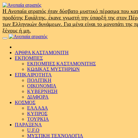
Skip
to
Η Ανοπαία ατραπός ήταν δύσβατο μυστικό πέρασμα που κατ
content
προδότης Εφιάλτης, έκανε γνωστή την ύπαρξή της στον Πέ
των Ελληνικών δυνάμεων. Για μένα είναι το μονοπάτι της 
ξένους ή μη.
Primary
Menu
ΑΡΘΡΑ ΚΑΣΤΑΜΟΝΙΤΗ
ΕΚΠΟΜΠΕΣ
ΕΚΠΟΜΠΕΣ ΚΑΣΤΑΜΟΝΙΤΗΣ
ΚΩΔΙΚΑΣ ΜΥΣΤΗΡΙΩΝ
ΕΠΙΚΑΙΡΟΤΗΤΑ
ΠΟΛΙΤΙΚΗ
ΟΙΚΟΝΟΜΙΑ
ΚΥΒΕΡΝΗΣΗ
ΔΙΑΦΟΡΑ
ΚΟΣΜΟΣ
ΕΛΛΑΔΑ
ΚΥΠΡΟΣ
ΤΟΥΡΚΙΑ
ΠΑΡΑΞΕΝΑ
U.F.O
ΜΥΣΤΙΚΗ ΤΕΧΝΟΛΟΓΙΑ