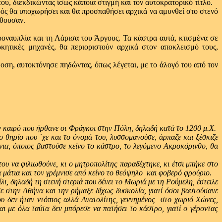
υ, διεκδικώντας ίσως κάποια στιγμή και τον αυτοκρατορικό τίτλο.
ς θα υποχωρήσει και θα προσπαθήσει αρχικά να αμυνθεί στο στενό
υθουσαν.
αυπλία και τη Λάρισα του Άργους. Τα κάστρα αυτά, κτισμένα σε
ητικές μηχανές, θα περιοριστούν αρχικά στον αποκλεισμό τους,
, αυτοκτόνησε πηδώντας, όπως λέγεται, με το άλογό του από τον
ν καιρό που ήρθανε οι Φράγκοι στην Πόλη, δηλαδή κατά το 1200 μ.Χ.
ο θηρίο που ΄χε και το όνομά του, λυσσομανούσε, άρπαζε και ξέσκιζε
νια, όποιος βαστούσε κείνο το κάστρο, το λεγόμενο Ακροκόρινθο, θα
να φιλιωθούνε, κι ο μητροπολίτης παραδέχτηκε, κι έτσι μπήκε στο
α μάτια και τον γρέμνισε από κείνο το θεόψηλο και φοβερό φρούριο.
δηλαδή τη στενή στεριά που δένει το Μωριά με τη Ρούμελη, έστειλε
 στην Αθήνα και την ρήμαξε δίχως δυσκολία, γιατί όσοι βαστούσανε
υ δεν ήταν ντόπιος αλλά Ανατολίτης, γεννημένος στο χωριό Χώνες,
 με όλα ταύτα δεν μπόρεσε να πατήσει το κάστρο, γιατί ο γέροντας