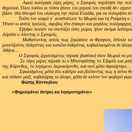
Αφού πολέμησε λίγες μέρες, ο Σγουρός παράτησε την πολιορκία 
θεμελιού. Όλοι τούτοι οι τόποι ήτανε του χεριού του επειδή δεν είχ
βάλει στα σύνορά του ολάκερη την παλιά Ελλάδα, για να πολεμήσει
Τούτο τον καιρό π΄ αναστάτωνε το Μωριά και τη Ρούμελη ο Σγουρ
Ήτανε κι αυτός τρελλός, άφοβος στο έπακρο και μεγάλος πολέμαρχος
Εβγήκε λοιπόν να υποτάξει όσες χώρες ήταν ακόμα λεύτερες, τα μ
Λάρισα ο Λέοντας ο Σγουρός.
Μαθαίνοντας αυτός πως ζυγώσανε οι Φράγκοι, έστειλε κάτι λίγο
μουντζούνες σιδερένιες και καπέλα σιδερένια, καβαλλικεμένοι σε άλο
Αθήνα…
Ο Σγουρός ζεματισμένος πέρασε βιαστικά στον Μωριά να μπορέσε
Σε λίγες μέρες πέρασε κι ο Μπονιφάτσης το Εξαμίλι και μπήκε στ
της Κόρινθος, το λεγόμενο Ακροκόρινθο, και εκεί μέσα σφαλίχτηκε…
Σφαλισμένος μέσα στο κάστρο και βλέποντας πως η πείνα θα τον 
και πέσανε μαζί, καβαλάρης κι άλογο, μέσα σε κείνον τον φοβερό γκ
Φώτης Κόντογλου
«Φημισμένοι άντρες κα λησμονημένοι»