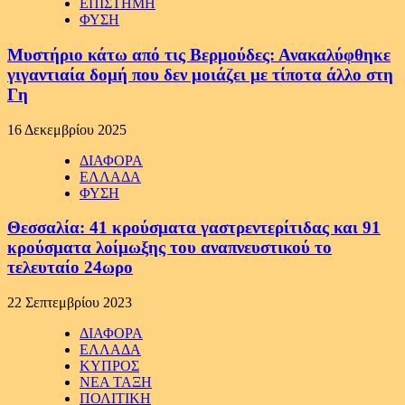
ΕΠΙΣΤΗΜΗ
ΦΥΣΗ
Μυστήριο κάτω από τις Βερμούδες: Ανακαλύφθηκε
γιγαντιαία δομή που δεν μοιάζει με τίποτα άλλο στη
Γη
16 Δεκεμβρίου 2025
ΔΙΑΦΟΡΑ
ΕΛΛΑΔΑ
ΦΥΣΗ
Θεσσαλία: 41 κρούσματα γαστρεντερίτιδας και 91
κρούσματα λοίμωξης του αναπνευστικού το
τελευταίο 24ωρο
22 Σεπτεμβρίου 2023
ΔΙΑΦΟΡΑ
ΕΛΛΑΔΑ
ΚΥΠΡΟΣ
ΝΕΑ ΤΑΞΗ
ΠΟΛΙΤΙΚΗ