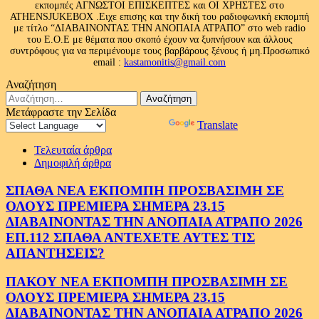
εκπομπές ΑΓΝΩΣΤΟΙ ΕΠΙΣΚΕΠΤΕΣ και ΟΙ ΧΡΗΣΤΕΣ στο
ATHENSJUKEBOX .Ειχε επισης και την δική του ραδιοφωνική εκπομπή
με τίτλο “ΔΙΑΒΑΙΝΟΝΤΑΣ ΤΗΝ ΑΝΟΠΑΙΑ ΑΤΡΑΠΟ” στο web radio
του Ε.Ο.Ε με θέματα που σκοπό έχουν να ξυπνήσουν και άλλους
συντρόφους για να περιμένουμε τους βαρβάρους ξένους ή μη.Προσωπικό
email :
kastamonitis@gmail.com
Αναζήτηση
Αναζήτηση
για:
Μετάφραστε την Σελίδα
Powered by
Translate
Τελευταία άρθρα
Δημοφιλή άρθρα
ΣΠΑΘΑ ΝΕΑ ΕΚΠΟΜΠΗ ΠΡΟΣΒΑΣΙΜΗ ΣΕ
ΟΛΟΥΣ ΠΡΕΜΙΕΡΑ ΣΗΜΕΡΑ 23.15
ΔΙΑΒΑΙΝΟΝΤΑΣ ΤΗΝ ΑΝΟΠΑΙΑ ΑΤΡΑΠΟ 2026
ΕΠ.112 ΣΠΑΘΑ ΑΝΤΕΧΕΤΕ ΑΥΤΕΣ ΤΙΣ
ΑΠΑΝΤΗΣΕΙΣ?
ΠΑΚΟΥ ΝΕΑ ΕΚΠΟΜΠΗ ΠΡΟΣΒΑΣΙΜΗ ΣΕ
ΟΛΟΥΣ ΠΡΕΜΙΕΡΑ ΣΗΜΕΡΑ 23.15
ΔΙΑΒΑΙΝΟΝΤΑΣ ΤΗΝ ΑΝΟΠΑΙΑ ΑΤΡΑΠΟ 2026