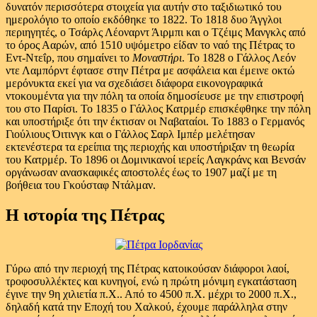
δυνατόν περισσότερα στοιχεία για αυτήν στο ταξιδιωτικό του
ημερολόγιο το οποίο εκδόθηκε το 1822. Το 1818 δυο Άγγλοι
περιηγητές, ο Τσάρλς Λέοναρντ Άιρμπι και ο Τζέιμς Μανγκλς από
το όρος Ααρών, από 1510 υψόμετρο είδαν το ναό της Πέτρας το
Εντ-Ντεΐρ, που σημαίνει το
Μοναστήρι
. Το 1828 ο Γάλλος Λεόν
ντε Λαμπόρντ έφτασε στην Πέτρα με ασφάλεια και έμεινε οκτώ
μερόνυκτα εκεί για να σχεδιάσει διάφορα εικονογραφικά
ντοκουμέντα για την πόλη τα οποία δημοσίευσε με την επιστροφή
του στο Παρίσι. Το 1835 ο Γάλλος Κατρμέρ επισκέφθηκε την πόλη
και υποστήριξε ότι την έκτισαν οι Ναβαταίοι. Το 1883 ο Γερμανός
Γιούλιους Όιτινγκ και ο Γάλλος Σαρλ Ιμπέρ μελέτησαν
εκτενέστερα τα ερείπια της περιοχής και υποστήριξαν τη θεωρία
του Κατρμέρ. Το 1896 οι Δομινικανοί ιερείς Λαγκράνς και Βενσάν
οργάνωσαν ανασκαφικές αποστολές έως το 1907 μαζί με τη
βοήθεια του Γκούσταφ Ντάλμαν.
Η ιστορία της Πέτρας
Γύρω από την περιοχή της Πέτρας κατοικούσαν διάφοροι λαοί,
τροφοσυλλέκτες και κυνηγοί, ενώ η πρώτη μόνιμη εγκατάσταση
έγινε την 9η χιλιετία π.Χ.. Από το 4500 π.Χ. μέχρι το 2000 π.Χ.,
δηλαδή κατά την Εποχή του Χαλκού, έχουμε παράλληλα στην