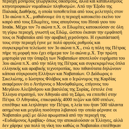
περιοχή μόνιμους γεωργικούς οικισμούς, αλλά και καταυλισμούς
κτηνοτροφικών νομαδικών πληθυσμών. Από την Έξοδο της
Παλαιάς Διαθήκης, η οποία τοποθετείται από τους μελετητές στον
13ο αιώνα π.Χ., μαθαίνουμε ότι η περιοχή κατοικείτο εκείνο τον
καιρό από τους Εδωμίτες, τους απογόνους του Ησαύ γιου του
Ισαάκ. Μέχρι τον 7ο αιώνα π.Χ. οι Εδωμίτες κατοικούσαν σε όλη
τη γύρω περιοχή, γνωστή ως Εδώμ, ώσπου έκαναν την εμφάνισή
τους οι Ναβαταίοι από την αραβική χερσόνησο. Η εγκατάστασή
τους στην περιοχή έγινε με πολύ αργούς ρυθμούς και
συγκεκριμένα τελείωσε τον 3ο αιώνα π.Χ., ενώ η πόλη της Πέτρας
πήρε τη μορφή που έχει σήμερα τον 1ο αιώνα μ.Χ. Την πρώτη
μαρτυρία για την ύπαρξη των Ναβαταίων αποτελούν ευρήματα του
3ου αιώνα π.Χ. από την πόλη της Πέτρας και συγκεκριμένως όπλα
ελληνικής και αραβικής τεχνοτροπίας, που πιθανότατα δηλώνουν
κάποια σύγκρουση Ελλήνων και Ναβαταίων. Ο Διόδωρος ο
Σικελιώτης, ο Ιώσηπος Φλάβιος και ο Ιερώνυμος της Καρδίας
αναφέρουν ότι ο Αντίγονος ο Μονόφθαλμος, επίγονος του
Μεγάλου Αλεξάνδρου και βασιλέας της Συρίας, έστειλε ένα
Έλληνα στρατηγό, τον Αθηναίο από τη Σάμο, να επιτεθεί στην
Πέτρα. Ο Αθηναίος, επικεφαλής 4000 πεζών και 600 ιππέων,
επιτέθηκε και λεηλάτησε την Πέτρα, η λεία του ήταν 500 τάλαντα
ασημένια και μεγάλη ποσότητα λιβανιού την οποία φέρνανε οι
Ναβαταίοι μαζί με άλλα αρωματικά από την περιοχή της
«Ευδαίμονος Αραβίας» όπως την αποκαλούσαν οι Έλληνες, αλλά
δεν χάρηκε για πολύ τη νίκη του καθώς οι Ναβαταίοι επιτέθηκαν