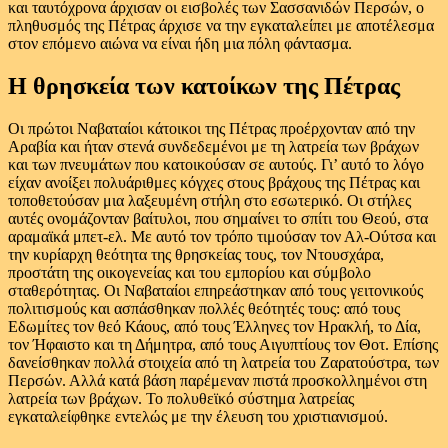
και ταυτόχρονα άρχισαν οι εισβολές των Σασσανιδών Περσών, ο
πληθυσμός της Πέτρας άρχισε να την εγκαταλείπει με αποτέλεσμα
στον επόμενο αιώνα να είναι ήδη μια πόλη φάντασμα.
Η θρησκεία των κατοίκων της Πέτρας
Οι πρώτοι Ναβαταίοι κάτοικοι της Πέτρας προέρχονταν από την
Αραβία και ήταν στενά συνδεδεμένοι με τη λατρεία των βράχων
και των πνευμάτων που κατοικούσαν σε αυτούς. Γι’ αυτό το λόγο
είχαν ανοίξει πολυάριθμες κόγχες στους βράχους της Πέτρας και
τοποθετούσαν μια λαξευμένη στήλη στο εσωτερικό. Οι στήλες
αυτές ονομάζονταν βαίτυλοι, που σημαίνει το σπίτι του Θεού, στα
αραμαϊκά μπετ-ελ. Με αυτό τον τρόπο τιμούσαν τον Αλ-Ούτσα και
την κυρίαρχη θεότητα της θρησκείας τους, τον Ντουσχάρα,
προστάτη της οικογενείας και του εμπορίου και σύμβολο
σταθερότητας. Οι Ναβαταίοι επηρεάστηκαν από τους γειτονικούς
πολιτισμούς και ασπάσθηκαν πολλές θεότητές τους: από τους
Εδωμίτες τον θεό Κάους, από τους Έλληνες τον Ηρακλή, το Δία,
τον Ήφαιστο και τη Δήμητρα, από τους Αιγυπτίους τον Θοτ. Επίσης
δανείσθηκαν πολλά στοιχεία από τη λατρεία του Ζαρατούστρα, των
Περσών. Αλλά κατά βάση παρέμεναν πιστά προσκολλημένοι στη
λατρεία των βράχων. Το πολυθεϊκό σύστημα λατρείας
εγκαταλείφθηκε εντελώς με την έλευση του χριστιανισμού.