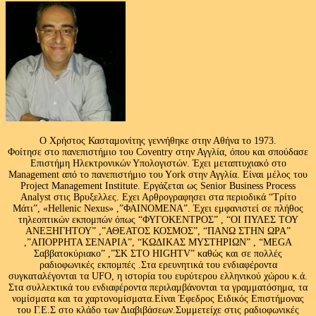
Ο Χρήστος Κασταμονίτης γεννήθηκε στην Αθήνα το 1973.
Φοίτησε στο πανεπιστήμιο του Coventry στην Αγγλία, όπου και σπούδασε
Επιστήμη Ηλεκτρονικών Υπολογιστών. Έχει μεταπτυχιακό στο
Management από το πανεπιστήμιο του Υork στην Αγγλία. Είναι μέλος του
Project Management Institute. Εργάζεται ως Senior Business Process
Analyst στις Βρυξελλες. Εχει Αρθρογραφησει στα περιοδικά “Τρίτο
Μάτι”, «Hellenic Nexus» ,”ΦΑΙΝΟΜΕΝΑ”. Έχει εμφανιστεί σε πλήθος
τηλεοπτικών εκπομπών όπως “ΦΥΓΟΚΕΝΤΡΟΣ” , “ΟΙ ΠΥΛΕΣ ΤΟΥ
ΑΝΕΞΗΓΗΤΟΥ” ,”ΑΘΕΑΤΟΣ ΚΟΣΜΟΣ”, “ΠΑΝΩ ΣΤΗΝ ΩΡΑ”
,”ΑΠΟΡΡΗΤΑ ΣΕΝΑΡΙΑ”, “ΚΩΔΙΚΑΣ ΜΥΣΤΗΡΙΩΝ” , “MEGA
Σαββατοκύριακο” ,”ΣΚ ΣΤΟ HIGHTV” καθώς και σε πολλές
ραδιοφωνικές εκπομπές .Στα ερευνητικά του ενδιαφέροντα
συγκαταλέγονται τα UFO, η ιστορία του ευρύτερου ελληνικού χώρου κ.ά.
Στα συλλεκτικά του ενδιαφέροντα περιλαμβάνονται τα γραμματόσημα, τα
νομίσματα και τα χαρτονομίσματα.Είναι Έφεδρος Ειδικός Επιστήμονας
του Γ.Ε.Σ στο κλάδο των Διαβιβάσεων.Συμμετείχε στις ραδιοφωνικές