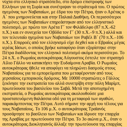
νύχτα στο ελληνικό στρατόπεδο, στο δρόμο επιστροφής των
Ελλήνων για τη Συρία και συνέτριψαν το στράτευμά του. Ο πρώτος
ηγεμόνας των Ναβαταίων, με έδρα του την Πέτρα, ήταν ο Αρέτας ο
Α΄ που μνημονεύεται και στην Παλαιά Διαθήκη. Οι περισσότεροι
ηγεμόνες των Ναβαταίων επηρεάστηκαν από τον ελληνιστικό
πολιτισμό, με πρώτο τον Αρέτα Γ΄ τον Φιλάδελφο (87 π.Χ.-62
π.Χ.) και εν συνεχεία τον Οβόδα τον Γ΄ (30 π.Χ.–9 π.Χ.) αλλά και
τον τελευταίο ηγεμόνα των Ναβαταίων τον Ραβέλ Β΄ (70 π.Χ.–106
π.Χ.). Επιρροές από τον ελληνισμό είχε δεχθεί και ο Εβραίος μέγας
ιερέας Ιάσων, ο οποίος βρήκε καταφύγιο όταν εξορίστηκε στην
Πέτρα διαδίδοντας τον ελληνικό πολιτισμό ακόμα περισσότερο. Το
24 π.Χ. ο Ρωμαίος αυτοκράτορας Αύγουστος έστειλε τον στρατηγό
Αίλιο Γάλλο να κατακτήσει την Ευδαίμονα Αραβία. Ο Ρωμαίος
αυτοκράτορας ήθελε να αποφύγει να πληρώνει δασμούς στους
Ναβαταίους για τα εμπορεύματα που μεταφέρονταν από τους
χερσαίους εμπορικούς δρόμους. Με 10000 στρατιώτες ο Γάλλος
ξεκίνησε την εκστρατεία του αλλά συνετρίβη στην πόλη Μαρίμπ,
πρωτεύουσα του βασιλείου του Σαβά. Μετά την αποτυχημένη
εκστρατεία, ο Ρωμαίος αυτοκράτορας ακολουθούσε μια
προστατευόμενη θαλάσσια οδό για τη μεταφορά των αγαθών,
παρακάμπτοντας την Πέτρα. Αυτό σήμανε την αρχή του τέλους για
τους Ναβαταίους. Το 106 μ.Χ. ο αυτοκράτορας Τραϊανός
προσάρτησε το βασίλειο των Ναβαταίων και ίδρυσε την επαρχία
της Αραβίας με πρωτεύουσα την Πέτρα. Το 3ο αιώνα μ.Χ., όταν ο
αυτοκράτορας Διοκλητιανός άλλαξε την πρωτεύουσα της επαρχίας