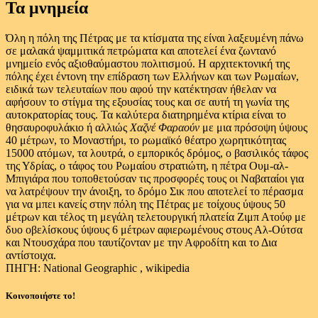
Τα μνημεία
Όλη η πόλη της Πέτρας με τα κτίσματα της είναι λαξευμένη πάνω
σε μαλακά ψαμμιτικά πετρώματα και αποτελεί ένα ζωντανό
μνημείο ενός αξιοθαύμαστου πολιτισμού. Η αρχιτεκτονική της
πόλης έχει έντονη την επίδραση των Ελλήνων και των Ρωμαίων,
ειδικά των τελευταίων που αφού την κατέκτησαν ήθελαν να
αφήσουν το στίγμα της εξουσίας τους και σε αυτή τη γωνία της
αυτοκρατορίας τους. Τα καλύτερα διατηρημένα κτίρια είναι το
θησαυροφυλάκιο ή αλλιώς
Χαζνέ Φαραούν
με μια πρόσοψη ύψους
40 μέτρων, το Μοναστήρι, το ρωμαϊκό θέατρο χωρητικότητας
15000 ατόμων, τα λουτρά, ο εμπορικός δρόμος, ο βασιλικός τάφος
της Υδρίας, ο τάφος του Ρωμαίου στρατιώτη, η πέτρα Ουμ-αλ-
Μπιγιάρα που τοποθετούσαν τις προσφορές τους οι Ναβαταίοι για
να λατρέψουν την άνοιξη, το δρόμο Σικ που αποτελεί το πέρασμα
για να μπει κανείς στην πόλη της Πέτρας με τοίχους ύψους 50
μέτρων και τέλος τη μεγάλη τελετουργική πλατεία Ζιμπ Ατούφ με
δυο οβελίσκους ύψους 6 μέτρων αφιερωμένους στους Αλ-Ούτσα
και Ντουσχάρα που ταυτίζονταν με την Αφροδίτη και το Δια
αντίστοιχα.
ΠΗΓΗ: National Geographic , wikipedia
Κοινοποιήστε το!