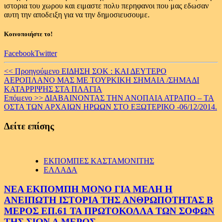
ιστορια του χωρου και ειμαστε πολυ περηφανοι που μας εδωσαν
αυτη την αποδειξη για να την δημοσιευσουμε.
Κοινοποιήστε το!
Facebook
Twitter
Continue
<< Προηγούμενο
ΕΙΔΗΣΗ ΣΟΚ : ΚΑΙ ΔΕΥΤΕΡΟ
ΑΕΡΟΠΛΑΝΟ ΜΑΣ ΜΕ ΤΟΥΡΚΙΚΗ ΣΗΜΑΙΑ /ΣΗΜΑΔΙ
Reading
ΚΑΤΑΡΡΙΨΗΣ ΣΤΑ ΠΛΑΓΙΑ
Επόμενο >>
ΔΙΑΒΑΙΝΟΝΤΑΣ ΤΗΝ ΑΝΟΠΑΙΑ ΑΤΡΑΠΟ – ΤΑ
ΟΣΤΑ ΤΩΝ ΑΡΧΑΙΩΝ ΗΡΩΩΝ ΣΤΟ ΕΞΩΤΕΡΙΚΟ -06/12/2014.
Δείτε επίσης
ΕΚΠΟΜΠΕΣ ΚΑΣΤΑΜΟΝΙΤΗΣ
ΕΛΛΑΔΑ
ΝΕΑ ΕΚΠΟΜΠΗ ΜΟΝΟ ΓΙΑ ΜΕΛΗ Η
ΑΝΕΙΠΩΤΗ ΙΣΤΟΡΙΑ ΤΗΣ ΑΝΘΡΩΠΟΤΗΤΑΣ Β
ΜΕΡΟΣ ΕΠ.61 ΤΑ ΠΡΩΤΟΚΟΛΛΑ ΤΩΝ ΣΟΦΩΝ
ΤΗΣ ΣΙΩΝ Α ΜΕΡΟΣ