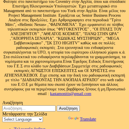
Φοίτησε στο πανεπιστήμιο του Coventry στην Αγγλία, όπου και σπούδασε
Επιστήμη Ηλεκτρονικών Υπολογιστών. Έχει μεταπτυχιακό στο
Management από το πανεπιστήμιο του Υork στην Αγγλία. Είναι μέλος του
Project Management Institute. Εργάζεται ως Senior Business Process
Analyst στις Βρυξελλες. Εχει Αρθρογραφησει στα περιοδικά “Τρίτο
Μάτι”, «Hellenic Nexus» ,”ΦΑΙΝΟΜΕΝΑ”. Έχει εμφανιστεί σε πλήθος
τηλεοπτικών εκπομπών όπως “ΦΥΓΟΚΕΝΤΡΟΣ” , “ΟΙ ΠΥΛΕΣ ΤΟΥ
ΑΝΕΞΗΓΗΤΟΥ” ,”ΑΘΕΑΤΟΣ ΚΟΣΜΟΣ”, “ΠΑΝΩ ΣΤΗΝ ΩΡΑ”
,”ΑΠΟΡΡΗΤΑ ΣΕΝΑΡΙΑ”, “ΚΩΔΙΚΑΣ ΜΥΣΤΗΡΙΩΝ” , “MEGA
Σαββατοκύριακο” ,”ΣΚ ΣΤΟ HIGHTV” καθώς και σε πολλές
ραδιοφωνικές εκπομπές .Στα ερευνητικά του ενδιαφέροντα
συγκαταλέγονται τα UFO, η ιστορία του ευρύτερου ελληνικού χώρου κ.ά.
Στα συλλεκτικά του ενδιαφέροντα περιλαμβάνονται τα γραμματόσημα, τα
νομίσματα και τα χαρτονομίσματα.Είναι Έφεδρος Ειδικός Επιστήμονας
του Γ.Ε.Σ στο κλάδο των Διαβιβάσεων.Συμμετείχε στις ραδιοφωνικές
εκπομπές ΑΓΝΩΣΤΟΙ ΕΠΙΣΚΕΠΤΕΣ και ΟΙ ΧΡΗΣΤΕΣ στο
ATHENSJUKEBOX .Ειχε επισης και την δική του ραδιοφωνική εκπομπή
με τίτλο “ΔΙΑΒΑΙΝΟΝΤΑΣ ΤΗΝ ΑΝΟΠΑΙΑ ΑΤΡΑΠΟ” στο web radio
του Ε.Ο.Ε με θέματα που σκοπό έχουν να ξυπνήσουν και άλλους
συντρόφους για να περιμένουμε τους βαρβάρους ξένους ή μη.Προσωπικό
email :
kastamonitis@gmail.com
Αναζήτηση
Αναζήτηση
για:
Μετάφραστε την Σελίδα
Powered by
Translate