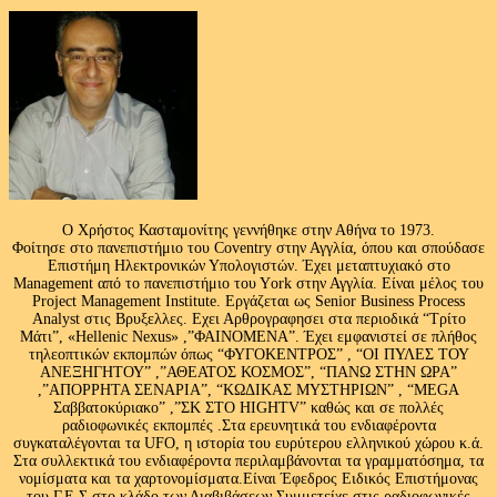
Ο Χρήστος Κασταμονίτης γεννήθηκε στην Αθήνα το 1973.
Φοίτησε στο πανεπιστήμιο του Coventry στην Αγγλία, όπου και σπούδασε
Επιστήμη Ηλεκτρονικών Υπολογιστών. Έχει μεταπτυχιακό στο
Management από το πανεπιστήμιο του Υork στην Αγγλία. Είναι μέλος του
Project Management Institute. Εργάζεται ως Senior Business Process
Analyst στις Βρυξελλες. Εχει Αρθρογραφησει στα περιοδικά “Τρίτο
Μάτι”, «Hellenic Nexus» ,”ΦΑΙΝΟΜΕΝΑ”. Έχει εμφανιστεί σε πλήθος
τηλεοπτικών εκπομπών όπως “ΦΥΓΟΚΕΝΤΡΟΣ” , “ΟΙ ΠΥΛΕΣ ΤΟΥ
ΑΝΕΞΗΓΗΤΟΥ” ,”ΑΘΕΑΤΟΣ ΚΟΣΜΟΣ”, “ΠΑΝΩ ΣΤΗΝ ΩΡΑ”
,”ΑΠΟΡΡΗΤΑ ΣΕΝΑΡΙΑ”, “ΚΩΔΙΚΑΣ ΜΥΣΤΗΡΙΩΝ” , “MEGA
Σαββατοκύριακο” ,”ΣΚ ΣΤΟ HIGHTV” καθώς και σε πολλές
ραδιοφωνικές εκπομπές .Στα ερευνητικά του ενδιαφέροντα
συγκαταλέγονται τα UFO, η ιστορία του ευρύτερου ελληνικού χώρου κ.ά.
Στα συλλεκτικά του ενδιαφέροντα περιλαμβάνονται τα γραμματόσημα, τα
νομίσματα και τα χαρτονομίσματα.Είναι Έφεδρος Ειδικός Επιστήμονας
του Γ.Ε.Σ στο κλάδο των Διαβιβάσεων.Συμμετείχε στις ραδιοφωνικές