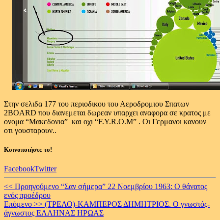
Στην σελιδα 177 του περιοδικου του Αεροδρομιου Σπατων
2BOARD που διανεμεται δωρεαν υπαρχει αναφορα σε κρατος με
ονομα “Μακεδονια” και οχι “F.Y.R.O.M” . Οι Γερμανοι κανουν
οτι γουσταρουν..
Κοινοποιήστε το!
Facebook
Twitter
Continue
<< Προηγούμενο
“Σαν σήμερα” 22 Νοεμβρίου 1963: Ο θάνατος
ενός προέδρου
Reading
Επόμενο >>
(ΤΡΕΛΟ)-ΚΑΜΠΕΡΟΣ ΔΗΜΗΤΡΙΟΣ. Ο γνωστός-
άγνωστος ΕΛΛΗΝΑΣ ΗΡΩΑΣ