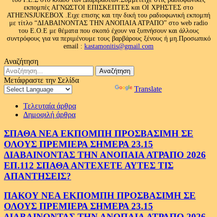
εκπομπές ΑΓΝΩΣΤΟΙ ΕΠΙΣΚΕΠΤΕΣ και ΟΙ ΧΡΗΣΤΕΣ στο
ATHENSJUKEBOX .Ειχε επισης και την δική του ραδιοφωνική εκπομπή
με τίτλο “ΔΙΑΒΑΙΝΟΝΤΑΣ ΤΗΝ ΑΝΟΠΑΙΑ ΑΤΡΑΠΟ” στο web radio
του Ε.Ο.Ε με θέματα που σκοπό έχουν να ξυπνήσουν και άλλους
συντρόφους για να περιμένουμε τους βαρβάρους ξένους ή μη.Προσωπικό
email :
kastamonitis@gmail.com
Αναζήτηση
Αναζήτηση
για:
Μετάφραστε την Σελίδα
Powered by
Translate
Τελευταία άρθρα
Δημοφιλή άρθρα
ΣΠΑΘΑ ΝΕΑ ΕΚΠΟΜΠΗ ΠΡΟΣΒΑΣΙΜΗ ΣΕ
ΟΛΟΥΣ ΠΡΕΜΙΕΡΑ ΣΗΜΕΡΑ 23.15
ΔΙΑΒΑΙΝΟΝΤΑΣ ΤΗΝ ΑΝΟΠΑΙΑ ΑΤΡΑΠΟ 2026
ΕΠ.112 ΣΠΑΘΑ ΑΝΤΕΧΕΤΕ ΑΥΤΕΣ ΤΙΣ
ΑΠΑΝΤΗΣΕΙΣ?
ΠΑΚΟΥ ΝΕΑ ΕΚΠΟΜΠΗ ΠΡΟΣΒΑΣΙΜΗ ΣΕ
ΟΛΟΥΣ ΠΡΕΜΙΕΡΑ ΣΗΜΕΡΑ 23.15
ΔΙΑΒΑΙΝΟΝΤΑΣ ΤΗΝ ΑΝΟΠΑΙΑ ΑΤΡΑΠΟ 2026