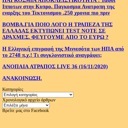
ΠΑΓΚΟΣΜΙΑ ΑΠΟΚΛΕΙΣΤΙΚΟΤΗΤΑ : Ταφοι
Ιπποτων στην Κυπρο. Παγκοσμια Ανατροπη της
εναρξης του Τεκτονισμου .250 χρονια πιο πριν
ΒΟΜΒΑ.ΓΙΑ ΠΟΙΟ ΛΟΓΟ Η ΤΡΑΠΕΖΑ ΤΗΣ
ΕΛΛΑΔΑΣ ΕΚΤΥΠΩΝΕΙ TEST NOTE ΣΕ
ΔΡΑΧΜΕΣ. ΦΕΥΓΟΥΜΕ ΑΠΟ ΤΟ ΕΥΡΩ ?
Η Ελληνική επιγραφή της Μιννεσότα των ΗΠΑ από
το 2748 π.χ.! Τι συγκλονιστικό αναγράφει;
ΑΝΟΠΑΙΑ ΑΤΡΑΠΟΣ LIVE 36 (16/11/2020)
ΑΝΑΚΟΙΝΩΣΗ.
Κατηγορίες
Κατηγορίες
Χρονολογικό αρχείο άρθρων
Χρονολογικό
αρχείο
Βρείτε μας στο Facebook
άρθρων