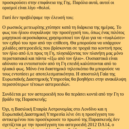
προσκρούσει στην επιφάνεια της Γης. Παρόλα αυτά, αυτοί οι
ορισμοί είναι λίγο «θολοί.
Γιατί δεν προβλέψαμε την έλευσή του;
Ο ρωσικός μετεωρίτης χτύπησε κατά τη διάρκεια της ημέρας. Το
φως του ήλιου συγκάλυψε την προσέγγισή του, όπως ένας πιλότος
μαχητικού αεροσκάφους χρησιμοποιεί τον ήλιο για να «τυφλώσει»
τον εχθρό του πριν από την επίθεση. Θα μπορούσα να υπάρχουν
χιλιάδες αστεροειδείς που βρίσκονται σε τροχιά πιο κοντινή προς
τον ήλιο από ό,τι προς τη Γη, πλησιάζοντας τον πλανήτη μας μόνο
περιστασιακά και πάντα «έξω από τον ήλιο». Ουσιαστικά είναι
αδύνατο να εντοπιστούν από τη Γη επειδή καλύπτονται από το
ηλιακό φως. Μόνο ένα διαστημικό τηλεσκόπιο θα μπορούσε να
τους εντοπίσει με αποτελεσματικότητα. Η αποστολή Γαία της
Ευρωπαϊκής Διαστημικής Υπηρεσίας θα βοηθήσει στην ανακάλυψη
περισσότερων τέτοιων αστεροειδών.
Συνδέεται με τον αστεροειδή που θα περάσει κοντά από την Γη το
βράδυ της Παρασκευής;
Όχι, η Βασιλική Εταιρία Αστρονομίας στο Λονδίνο και η
Ευρωπαϊκή Διαστημική Υπηρεσία λένε ότι η προσέγγιση του
αντικειμένου που προσέκρουσε το πρωινό της Παρασκευής δεν
σχετίζεται με την προσέγγιση του αστεροειδή 2012 DA14, ο