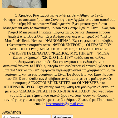
Ο Χρήστος Κασταμονίτης γεννήθηκε στην Αθήνα το 1973.
Φοίτησε στο πανεπιστήμιο του Coventry στην Αγγλία, όπου και σπούδασε
Επιστήμη Ηλεκτρονικών Υπολογιστών. Έχει μεταπτυχιακό στο
Management από το πανεπιστήμιο του Υork στην Αγγλία. Είναι μέλος του
Project Management Institute. Εργάζεται ως Senior Business Process
Analyst στις Βρυξελλες. Εχει Αρθρογραφησει στα περιοδικά “Τρίτο
Μάτι”, «Hellenic Nexus» ,”ΦΑΙΝΟΜΕΝΑ”. Έχει εμφανιστεί σε πλήθος
τηλεοπτικών εκπομπών όπως “ΦΥΓΟΚΕΝΤΡΟΣ” , “ΟΙ ΠΥΛΕΣ ΤΟΥ
ΑΝΕΞΗΓΗΤΟΥ” ,”ΑΘΕΑΤΟΣ ΚΟΣΜΟΣ”, “ΠΑΝΩ ΣΤΗΝ ΩΡΑ”
,”ΑΠΟΡΡΗΤΑ ΣΕΝΑΡΙΑ”, “ΚΩΔΙΚΑΣ ΜΥΣΤΗΡΙΩΝ” , “MEGA
Σαββατοκύριακο” ,”ΣΚ ΣΤΟ HIGHTV” καθώς και σε πολλές
ραδιοφωνικές εκπομπές .Στα ερευνητικά του ενδιαφέροντα
συγκαταλέγονται τα UFO, η ιστορία του ευρύτερου ελληνικού χώρου κ.ά.
Στα συλλεκτικά του ενδιαφέροντα περιλαμβάνονται τα γραμματόσημα, τα
νομίσματα και τα χαρτονομίσματα.Είναι Έφεδρος Ειδικός Επιστήμονας
του Γ.Ε.Σ στο κλάδο των Διαβιβάσεων.Συμμετείχε στις ραδιοφωνικές
εκπομπές ΑΓΝΩΣΤΟΙ ΕΠΙΣΚΕΠΤΕΣ και ΟΙ ΧΡΗΣΤΕΣ στο
ATHENSJUKEBOX .Ειχε επισης και την δική του ραδιοφωνική εκπομπή
με τίτλο “ΔΙΑΒΑΙΝΟΝΤΑΣ ΤΗΝ ΑΝΟΠΑΙΑ ΑΤΡΑΠΟ” στο web radio
του Ε.Ο.Ε με θέματα που σκοπό έχουν να ξυπνήσουν και άλλους
συντρόφους για να περιμένουμε τους βαρβάρους ξένους ή μη.Προσωπικό
email :
kastamonitis@gmail.com
Αναζήτηση
Αναζήτηση