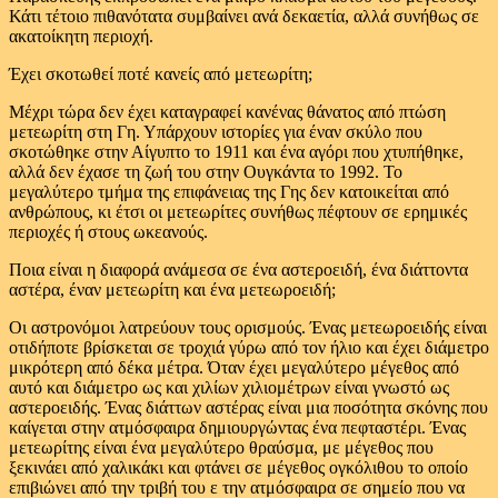
Κάτι τέτοιο πιθανότατα συμβαίνει ανά δεκαετία, αλλά συνήθως σε
ακατοίκητη περιοχή.
Έχει σκοτωθεί ποτέ κανείς από μετεωρίτη;
Μέχρι τώρα δεν έχει καταγραφεί κανένας θάνατος από πτώση
μετεωρίτη στη Γη. Υπάρχουν ιστορίες για έναν σκύλο που
σκοτώθηκε στην Αίγυπτο το 1911 και ένα αγόρι που χτυπήθηκε,
αλλά δεν έχασε τη ζωή του στην Ουγκάντα το 1992. Το
μεγαλύτερο τμήμα της επιφάνειας της Γης δεν κατοικείται από
ανθρώπους, κι έτσι οι μετεωρίτες συνήθως πέφτουν σε ερημικές
περιοχές ή στους ωκεανούς.
Ποια είναι η διαφορά ανάμεσα σε ένα αστεροειδή, ένα διάττοντα
αστέρα, έναν μετεωρίτη και ένα μετεωροειδή;
Οι αστρονόμοι λατρεύουν τους ορισμούς. Ένας μετεωροειδής είναι
οτιδήποτε βρίσκεται σε τροχιά γύρω από τον ήλιο και έχει διάμετρο
μικρότερη από δέκα μέτρα. Όταν έχει μεγαλύτερο μέγεθος από
αυτό και διάμετρο ως και χιλίων χιλιομέτρων είναι γνωστό ως
αστεροειδής. Ένας διάττων αστέρας είναι μια ποσότητα σκόνης που
καίγεται στην ατμόσφαιρα δημιουργώντας ένα πεφταστέρι. Ένας
μετεωρίτης είναι ένα μεγαλύτερο θραύσμα, με μέγεθος που
ξεκινάει από χαλικάκι και φτάνει σε μέγεθος ογκόλιθου το οποίο
επιβιώνει από την τριβή του ε την ατμόσφαιρα σε σημείο που να