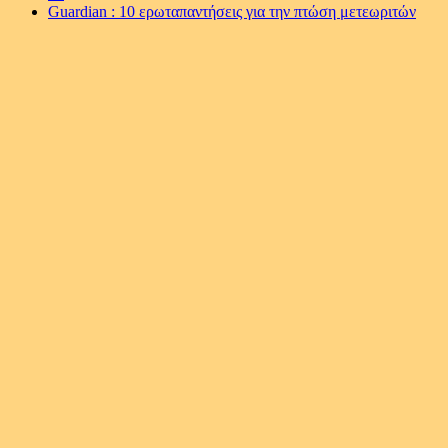
Guardian : 10 ερωταπαντήσεις για την πτώση μετεωριτών