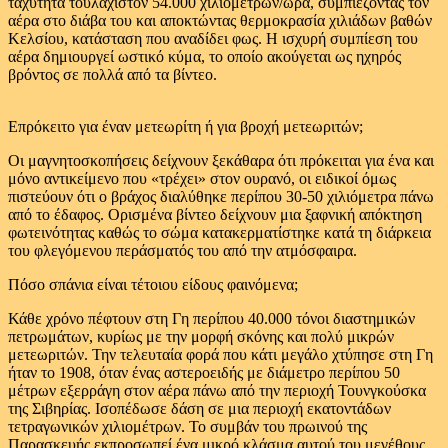
ταχύτητα τουλάχιστον 54.000 χιλιομέτρων/ώρα, συμπιέζοντας τον
αέρα στο διάβα του και αποκτώντας θερμοκρασία χιλιάδων βαθών
Κελσίου, κατάσταση που αναδίδει φως. Η ισχυρή συμπίεση του
αέρα δημιουργεί ωστικό κύμα, το οποίο ακούγεται ως ηχηρός
βρόντος σε πολλά από τα βίντεο.
Επρόκειτο για έναν μετεωρίτη ή για βροχή μετεωριτών;
Οι μαγνητοσκοπήσεις δείχνουν ξεκάθαρα ότι πρόκειται για ένα και
μόνο αντικείμενο που «τρέχει» στον ουρανό, οι ειδικοί όμως
πιστεύουν ότι ο βράχος διαλύθηκε περίπου 30-50 χιλιόμετρα πάνω
από το έδαφος. Ορισμένα βίντεο δείχνουν μια ξαφνική απόκτηση
φωτεινότητας καθώς το σώμα κατακερματίστηκε κατά τη διάρκεια
του φλεγόμενου περάσματός του από την ατμόσφαιρα.
Πόσο σπάνια είναι τέτοιου είδους φαινόμενα;
Κάθε χρόνο πέφτουν στη Γη περίπου 40.000 τόνοι διαστημικών
πετρωμάτων, κυρίως με την μορφή σκόνης και πολύ μικρών
μετεωριτών. Την τελευταία φορά που κάτι μεγάλο χτύπησε στη Γη
ήταν το 1908, όταν ένας αστεροειδής με διάμετρο περίπου 50
μέτρων εξερράγη στον αέρα πάνω από την περιοχή Τουνγκούσκα
της Σιβηρίας. Ισοπέδωσε δάση σε μια περιοχή εκατοντάδων
τετραγωνικών χιλιομέτρων. Το συμβάν του πρωινού της
Παρασκευής εκπροσωπεί ένα μικρό κλάσμα αυτού του μεγέθους.