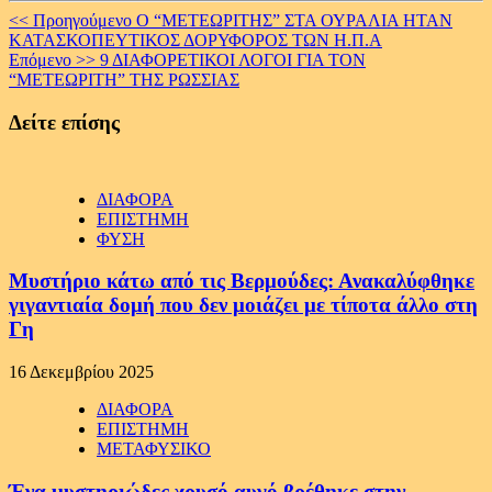
Continue
<< Προηγούμενο
O “ΜΕΤΕΩΡΙΤΗΣ” ΣΤΑ ΟΥΡΑΛΙΑ ΗΤΑΝ
ΚΑΤΑΣΚΟΠΕΥΤΙΚΟΣ ΔΟΡΥΦΟΡΟΣ ΤΩΝ Η.Π.Α
Reading
Επόμενο >>
9 ΔΙΑΦΟΡΕΤΙΚΟΙ ΛΟΓΟΙ ΓΙΑ ΤΟΝ
“ΜΕΤΕΩΡΙΤΗ” ΤΗΣ ΡΩΣΣΙΑΣ
Δείτε επίσης
ΔΙΑΦΟΡΑ
ΕΠΙΣΤΗΜΗ
ΦΥΣΗ
Μυστήριο κάτω από τις Βερμούδες: Ανακαλύφθηκε
γιγαντιαία δομή που δεν μοιάζει με τίποτα άλλο στη
Γη
16 Δεκεμβρίου 2025
ΔΙΑΦΟΡΑ
ΕΠΙΣΤΗΜΗ
ΜΕΤΑΦΥΣΙΚΟ
Ένα μυστηριώδες χρυσό αυγό βρέθηκε στην