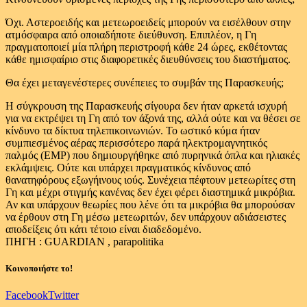
Όχι. Αστεροειδής και μετεωροειδείς μπορούν να εισέλθουν στην
ατμόσφαιρα από οποιαδήποτε διεύθυνση. Επιπλέον, η Γη
πραγματοποιεί μία πλήρη περιστροφή κάθε 24 ώρες, εκθέτοντας
κάθε ημισφαίριο στις διαφορετικές διευθύνσεις του διαστήματος.
Θα έχει μεταγενέστερες συνέπειες το συμβάν της Παρασκευής;
Η σύγκρουση της Παρασκευής σίγουρα δεν ήταν αρκετά ισχυρή
για να εκτρέψει τη Γη από τον άξονά της, αλλά ούτε και να θέσει σε
κίνδυνο τα δίκτυα τηλεπικοινωνιών. Το ωστικό κύμα ήταν
συμπιεσμένος αέρας περισσότερο παρά ηλεκτρομαγνητικός
παλμός (EMP) που δημιουργήθηκε από πυρηνικά όπλα και ηλιακές
εκλάμψεις. Ούτε και υπάρχει πραγματικός κίνδυνος από
θανατηφόρους εξωγήινους ιούς. Συνέχεια πέφτουν μετεωρίτες στη
Γη και μέχρι στιγμής κανένας δεν έχει φέρει διαστημικά μικρόβια.
Αν και υπάρχουν θεωρίες που λένε ότι τα μικρόβια θα μπορούσαν
να έρθουν στη Γη μέσω μετεωριτών, δεν υπάρχουν αδιάσειστες
αποδείξεις ότι κάτι τέτοιο είναι διαδεδομένο.
ΠΗΓΗ : GUARDIAN , parapolitika
Κοινοποιήστε το!
Facebook
Twitter