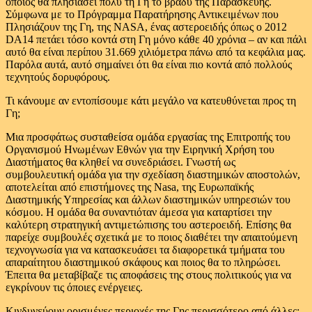
οποίος θα πλησιάσει πολύ τη Γη το βράδυ της Παρασκευής.
Σύμφωνα με το Πρόγραμμα Παρατήρησης Αντικειμένων που
Πλησιάζουν της Γη, της NASA, ένας αστεροειδής όπως ο 2012
DA14 πετάει τόσο κοντά στη Γη μόνο κάθε 40 χρόνια – αν και πάλι
αυτό θα είναι περίπου 31.669 χιλιόμετρα πάνω από τα κεφάλια μας.
Παρόλα αυτά, αυτό σημαίνει ότι θα είναι πιο κοντά από πολλούς
τεχνητούς δορυφόρους.
Τι κάνουμε αν εντοπίσουμε κάτι μεγάλο να κατευθύνεται προς τη
Γη;
Μια προσφάτως συσταθείσα ομάδα εργασίας της Επιτροπής του
Οργανισμού Ηνωμένων Εθνών για την Ειρηνική Χρήση του
Διαστήματος θα κληθεί να συνεδριάσει. Γνωστή ως
συμβουλευτική ομάδα για την σχεδίαση διαστημικών αποστολών,
αποτελείται από επιστήμονες της Νasa, της Ευρωπαϊκής
Διαστημικής Υπηρεσίας και άλλων διαστημικών υπηρεσιών του
κόσμου. Η ομάδα θα συναντιόταν άμεσα για καταρτίσει την
καλύτερη στρατηγική αντιμετώπισης του αστεροειδή. Επίσης θα
παρείχε συμβουλές σχετικά με το ποιος διαθέτει την απαιτούμενη
τεχνογνωσία για να κατασκευάσει τα διαφορετικά τμήματα του
απαραίτητου διαστημικού σκάφους και ποιος θα το πληρώσει.
Έπειτα θα μεταβίβαζε τις αποφάσεις της στους πολιτικούς για να
εγκρίνουν τις όποιες ενέργειες.
Κινδυνεύουν ορισμένες περιοχές της Γης περισσότερο από άλλες;