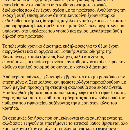
αποκλείεται να προκύπτει από καθαρά σεισμοτεκτονικές
διαδικασίες που δεν έχουν σχέση με το ηφαίστειο. Αναλύοντας την
εκδοχή αυτή επισημαίνουν ότι στη Σαντορίνη έχουν ιστορικά
εκδηλωθεί σεισμικές δονήσεις μεγάλης έντασης, και ως εκ τούτου
η παραμόρφωση ίσως οφείλεται σε μεταβολές των ρηγμάτων που
υπάρχουν στο υπέδαφος του νησιού και όχι σε μεγαλύτερα βάθη
δηλαδή στο ηφαίστειο.
Το τελευταίο χρονικό διάστημα, εκδηλώσεις για το θέμα έχουν
διοργανώσει και οι οργανισμοί Τοπικής Αυτοδιοίκησης της
Σαντορίνης, με καλεσμένους Ελληνες αλλά και ξένους
επιστήμονες, οι οποίοι εμφανίστηκαν καθησυχαστικοί ως προς τον
κίνδυνο υψηλού σεισμού σε σύντομο χρονικό διάστημα.
Από πέρυσι, πάντως, η Σαντορίνη βρίσκεται στο μικροσκόπιο των
επιστημόνων. Σεισμολόγοι και ηφαιστειολόγοι παρακολουθούν με
πολύ μεγάλη προσοχή τη σεισμική ακολουθία που εκδηλώνεται.
Η ασυνήθιστη δραστηριότητα που καταγράφεται στο ηφαίστειο της
Θήρας οφείλεται στη στάθμη του μάγματος που ανεβαίνει από τον
πυθμένα του ηφαιστείου αυξάνοντας την πίεση στον κώνο του
κρατήρα.
Οι σεισμικές δονήσεις που σημειώνονται είναι χαμηλής έντασης,
αλλά όπως εξηγούν οι επιστήμονες το εστιακό βάθος βρίσκεται όλο
και πιο κοντά στην επιφάνεια της Σαντορίνης και το φαινόμενο