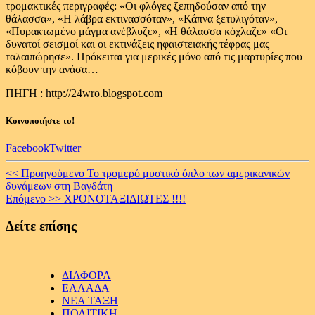
τρομακτικές περιγραφές: «Οι φλόγες ξεπηδούσαν από την
θάλασσα», «Η λάβρα εκτινασσόταν», «Κάπνα ξετυλιγόταν»,
«Πυρακτωμένο μάγμα ανέβλυζε», «Η θάλασσα κόχλαζε» «Οι
δυνατοί σεισμοί και οι εκτινάξεις ηφαιστειακής τέφρας μας
ταλαιπώρησε». Πρόκειται για μερικές μόνο από τις μαρτυρίες που
κόβουν την ανάσα…
ΠΗΓΗ :
http://24wro.blogspot.com
Κοινοποιήστε το!
Facebook
Twitter
Continue
<< Προηγούμενο
Το τρομερό μυστικό όπλο των αμερικανικών
δυνάμεων στη Βαγδάτη
Reading
Επόμενο >>
ΧΡΟΝΟΤΑΞIΔΙΩΤΕΣ !!!!
Δείτε επίσης
ΔΙΑΦΟΡΑ
ΕΛΛΑΔΑ
ΝΕΑ ΤΑΞΗ
ΠΟΛΙΤΙΚΗ