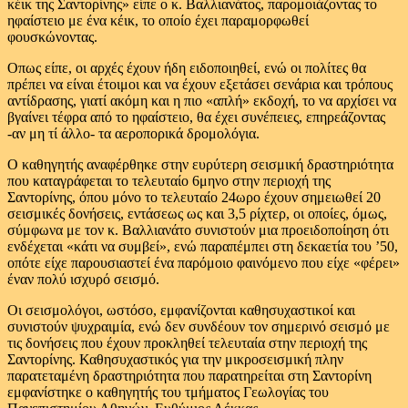
κέικ της Σαντορίνης» είπε ο κ. Βαλλιανάτος, παρομοιάζοντας το
ηφαίστειο με ένα κέικ, το οποίο έχει παραμορφωθεί
φουσκώνοντας.
Οπως είπε, οι αρχές έχουν ήδη ειδοποιηθεί, ενώ οι πολίτες θα
πρέπει να είναι έτοιμοι και να έχουν εξετάσει σενάρια και τρόπους
αντίδρασης, γιατί ακόμη και η πιο «απλή» εκδοχή, το να αρχίσει να
βγαίνει τέφρα από το ηφαίστειο, θα έχει συνέπειες, επηρεάζοντας
-αν μη τί άλλο- τα αεροπορικά δρομολόγια.
Ο καθηγητής αναφέρθηκε στην ευρύτερη σεισμική δραστηριότητα
που καταγράφεται το τελευταίο 6μηνο στην περιοχή της
Σαντορίνης, όπου μόνο το τελευταίο 24ωρο έχουν σημειωθεί 20
σεισμικές δονήσεις, εντάσεως ως και 3,5 ρίχτερ, οι οποίες, όμως,
σύμφωνα με τον κ. Βαλλιανάτο συνιστούν μια προειδοποίηση ότι
ενδέχεται «κάτι να συμβεί», ενώ παραπέμπει στη δεκαετία του ’50,
οπότε είχε παρουσιαστεί ένα παρόμοιο φαινόμενο που είχε «φέρει»
έναν πολύ ισχυρό σεισμό.
Οι σεισμολόγοι, ωστόσο, εμφανίζονται καθησυχαστικοί και
συνιστούν ψυχραιμία, ενώ δεν συνδέουν τον σημερινό σεισμό με
τις δονήσεις που έχουν προκληθεί τελευταία στην περιοχή της
Σαντορίνης. Καθησυχαστικός για την μικροσεισμική πλην
παρατεταμένη δραστηριότητα που παρατηρείται στη Σαντορίνη
εμφανίστηκε ο καθηγητής του τμήματος Γεωλογίας του