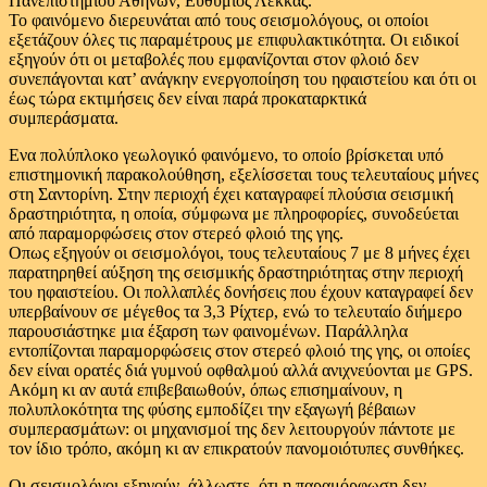
Πανεπιστημίου Αθηνών, Ευθύμιος Λέκκας.
Το φαινόμενο διερευνάται από τους σεισμολόγους, οι οποίοι
εξετάζουν όλες τις παραμέτρους με επιφυλακτικότητα. Οι ειδικοί
εξηγούν ότι οι μεταβολές που εμφανίζονται στον φλοιό δεν
συνεπάγονται κατ’ ανάγκην ενεργοποίηση του ηφαιστείου και ότι οι
έως τώρα εκτιμήσεις δεν είναι παρά προκαταρκτικά
συμπεράσματα.
Ενα πολύπλοκο γεωλογικό φαινόμενο, το οποίο βρίσκεται υπό
επιστημονική παρακολούθηση, εξελίσσεται τους τελευταίους μήνες
στη Σαντορίνη. Στην περιοχή έχει καταγραφεί πλούσια σεισμική
δραστηριότητα, η οποία, σύμφωνα με πληροφορίες, συνοδεύεται
από παραμορφώσεις στον στερεό φλοιό της γης.
Οπως εξηγούν οι σεισμολόγοι, τους τελευταίους 7 με 8 μήνες έχει
παρατηρηθεί αύξηση της σεισμικής δραστηριότητας στην περιοχή
του ηφαιστείου. Οι πολλαπλές δονήσεις που έχουν καταγραφεί δεν
υπερβαίνουν σε μέγεθος τα 3,3 Ρίχτερ, ενώ το τελευταίο διήμερο
παρουσιάστηκε μια έξαρση των φαινομένων. Παράλληλα
εντοπίζονται παραμορφώσεις στον στερεό φλοιό της γης, οι οποίες
δεν είναι ορατές διά γυμνού οφθαλμού αλλά ανιχνεύονται με GPS.
Ακόμη κι αν αυτά επιβεβαιωθούν, όπως επισημαίνουν, η
πολυπλοκότητα της φύσης εμποδίζει την εξαγωγή βέβαιων
συμπερασμάτων: οι μηχανισμοί της δεν λειτουργούν πάντοτε με
τον ίδιο τρόπο, ακόμη κι αν επικρατούν πανομοιότυπες συνθήκες.
Οι σεισμολόγοι εξηγούν, άλλωστε, ότι η παραμόρφωση δεν