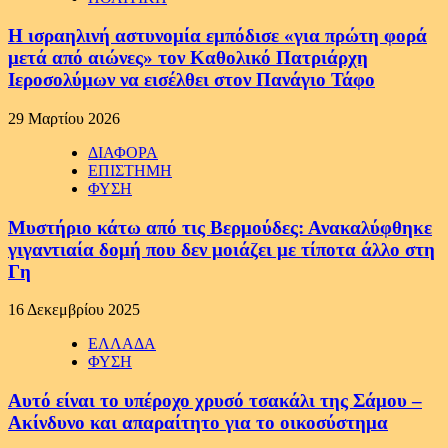
Η ισραηλινή αστυνομία εμπόδισε «για πρώτη φορά
μετά από αιώνες» τον Καθολικό Πατριάρχη
Ιεροσολύμων να εισέλθει στον Πανάγιο Τάφο
29 Μαρτίου 2026
ΔΙΑΦΟΡΑ
ΕΠΙΣΤΗΜΗ
ΦΥΣΗ
Μυστήριο κάτω από τις Βερμούδες: Ανακαλύφθηκε
γιγαντιαία δομή που δεν μοιάζει με τίποτα άλλο στη
Γη
16 Δεκεμβρίου 2025
ΕΛΛΑΔΑ
ΦΥΣΗ
Αυτό είναι το υπέροχο χρυσό τσακάλι της Σάμου –
Ακίνδυνο και απαραίτητο για το οικοσύστημα