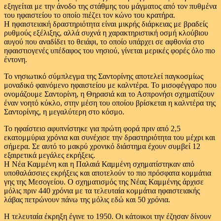
εξηγείται με την άνοδο της στάθμης του μάγματος από τον πυθμένα
του ηφαιστείου το οποίο πιέζει τον κώνο του κρατήρα.
Η ηφαιστειακή δραστηριότητα είναι μικρής διάρκειας με βραδείς
ρυθμούς εξέλιξης, αλλά συχνά η χαρακτηριστική οσμή κλούβιου
αυγού που αναδίδει το θειάφι, το οποίο υπάρχει σε αφθονία στο
ηφαιστιογενές υπέδαφος του νησιού, γίνεται μερικές φορές όλο πιο
έντονη.
Το νησιωτικό σύμπλεγμα της Σαντορίνης αποτελεί παγκοσμίως
μοναδικό φαινόμενο ηφαιστείου με καλντέρα. Το μισοφέγγαρο που
ονομάζουμε Σαντορίνη, η Θηρασιά και το Ασπρονήσι σχηματίζουν
έναν νοητό κύκλο, στην μέση του οποίου βρίσκεται η καλντέρα της
Σαντορίνης, η μεγαλύτερη στο κόσμο.
Το ηφαίστειο αφυπνίστηκε για πρώτη φορά πριν από 2,5
εκατομμύρια χρόνια και συνέχισε την δραστηριότητα του μέχρι και
σήμερα. Σε αυτό το μακρύ χρονικό διάστημα έχουν συμβεί 12
εξαιρετικά μεγάλες εκρήξεις.
Η Νέα Καμμένη και η Παλαιά Καμμένη σχηματίστηκαν από
υποθαλάσσιες εκρήξεις και αποτελούν το πιο πρόσφατα κομμάτια
γης της Μεσογείου. Ο σχηματισμός της Νέας Καμμένης άρχισε
μόλις πριν 440 χρόνια με τα τελευταία κομμάτια ηφαιστειακής
λάβας πετρώνουν πάνω της μόλις εδώ και 50 χρόνια.
Η τελευταία έκρηξη έγινε το 1950. Οι κάτοικοι την έζησαν δίνουν