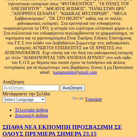
τηλεοπτικών εκπομπών όπως “ΦΥΓΟΚΕΝΤΡΟΣ” , “ΟΙ ΠΥΛΕΣ ΤΟΥ
ΑΝΕΞΗΓΗΤΟΥ” ,”ΑΘΕΑΤΟΣ ΚΟΣΜΟΣ”, “ΠΑΝΩ ΣΤΗΝ ΩΡΑ”
,”ΑΠΟΡΡΗΤΑ ΣΕΝΑΡΙΑ”, “ΚΩΔΙΚΑΣ ΜΥΣΤΗΡΙΩΝ” , “MEGA
Σαββατοκύριακο” ,”ΣΚ ΣΤΟ HIGHTV” καθώς και σε πολλές
ραδιοφωνικές εκπομπές .Στα ερευνητικά του ενδιαφέροντα
συγκαταλέγονται τα UFO, η ιστορία του ευρύτερου ελληνικού χώρου κ.ά.
Στα συλλεκτικά του ενδιαφέροντα περιλαμβάνονται τα γραμματόσημα, τα
νομίσματα και τα χαρτονομίσματα.Είναι Έφεδρος Ειδικός Επιστήμονας
του Γ.Ε.Σ στο κλάδο των Διαβιβάσεων.Συμμετείχε στις ραδιοφωνικές
εκπομπές ΑΓΝΩΣΤΟΙ ΕΠΙΣΚΕΠΤΕΣ και ΟΙ ΧΡΗΣΤΕΣ στο
ATHENSJUKEBOX .Ειχε επισης και την δική του ραδιοφωνική εκπομπή
με τίτλο “ΔΙΑΒΑΙΝΟΝΤΑΣ ΤΗΝ ΑΝΟΠΑΙΑ ΑΤΡΑΠΟ” στο web radio
του Ε.Ο.Ε με θέματα που σκοπό έχουν να ξυπνήσουν και άλλους
συντρόφους για να περιμένουμε τους βαρβάρους ξένους ή μη.Προσωπικό
email :
kastamonitis@gmail.com
Αναζήτηση
Αναζήτηση
για:
Μετάφραστε την Σελίδα
Powered by
Translate
Τελευταία άρθρα
Δημοφιλή άρθρα
ΣΠΑΘΑ ΝΕΑ ΕΚΠΟΜΠΗ ΠΡΟΣΒΑΣΙΜΗ ΣΕ
ΟΛΟΥΣ ΠΡΕΜΙΕΡΑ ΣΗΜΕΡΑ 23.15